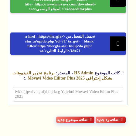
title='https://www.movavi.com/download-
videoeditorplus'>الموقع الرسمي</a>
تحميل التفعيل من <a href='https://hergla-
star.tn/up/do.php?id=71' target='_blank'
title='https://hergla-star.tn/up/do.php?
id=71'>الرابط التالي</a>
:. كاتب الموضوع
، المصدر:
HS Admin
برنامج تحرير الفيديوهات
.:
بشكل إحترافي Movavi Video Editor Plus 2025
fvkhl[ jpvdv hgtd]d,ihj fa;g Ypjvhtd Movavi Video Editor Plus
2025
اضافة رد جديد
اضافة موضوع جديد