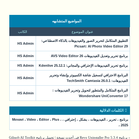
المواضيع المتشابهه
عنوان الموضوع
الكاتب
التطبيق المتكامل لتحرير الصور والفيديوهات بالذكاء الاصطناعي:
HS Admin
Picsart: AI Photo Video Editor 29
برنامج تحرير وتعديل الفيديوهات AVS Video Editor 26
HS Admin
برنامج تحرير الفيديوهات الإحترافي والمجاني: Kdenlive 25.12.1
HS Admin
البرنامج الاحترافي لتسجيل شاشة الكمبيوتر وإنشاء وتحرير
HS Admin
الفيديوهات: TechSmith Camtasia 26.0.1
البرنامج المتكامل والمتطور لتحويل وتحرير الفيديوهات :
HS Admin
Wondershare UniConverter 17
الكلمات الدلالية
برنامج
،
تحرير
،
الفيديوهات
،
بشكل
،
إحترافي
،
،
Plus
،
Editor
،
Video
،
Movavi
،
2025
«
برنامج Revo Uninstaller Pro 5.3.4 في أحدث نسخة
|
تحميل برنامج Gilisoft AI Toolkit