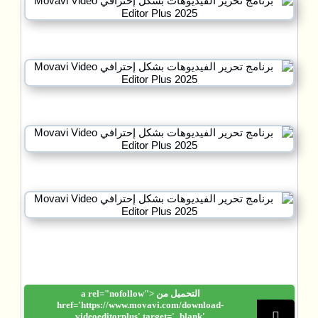
التحميل من <a rel="nofollow"
href='https://www.movavi.com/download-
videoeditorplus' target='_blank'