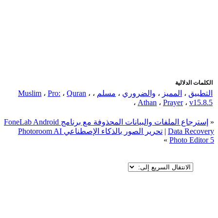
اضافة رد جديد
اضافة موضوع جديد
الكلمات الدلالية
التطبيق
،
المميز
،
والضروري
،
مسلم
،
،
Quran
،
Pro:
،
Muslim
،
Athan
،
Prayer
،
v15.8.5
«
إسترجاع الملفات والبيانات المحذوفة مع برنامج FoneLab Android
Data Recovery
|
تحرير الصور بالذكاء الإصطناعي Photoroom AI
»
Photo Editor 5