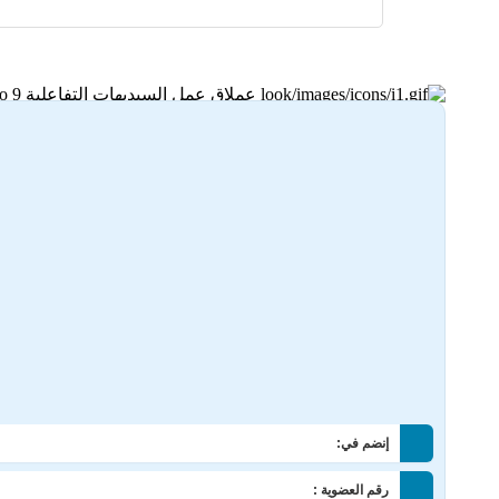
عملاق عمل السيديهات التفاعلية AutoPlay Media Studio 9
]
1
[
23-06-2025 11:13
إنضم في:
رقم العضوية :