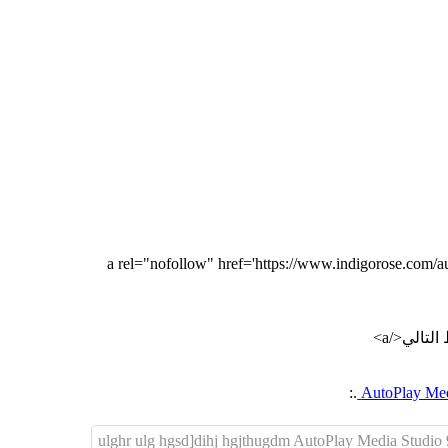
a rel="nofollow" href='https://www.indigorose.com/autopl-
.:
ulghr ulg hgsd]dihj hgjthugdm AutoPlay Media Studio 