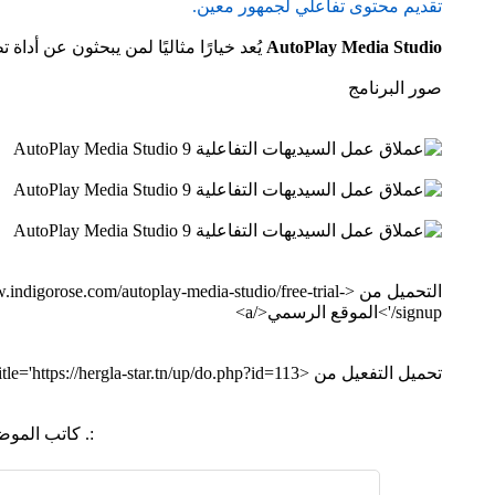
تقديم محتوى تفاعلي لجمهور معين.
AutoPlay Media Studio
يُعد خيارًا مثاليًا لمن يبحثون عن أدا
صور البرنامج
التحميل من <rose.com/autoplay-media-studio/free-trial
signup/'>الموقع الرسمي</a>
تحميل التفعيل من <a href='https://hergla-star.tn/up/do.php?id=113' target='_blank' title='https://hergla-star.tn/up/do.php?id=113'>الرابط التالي</a>
:. كاتب المو