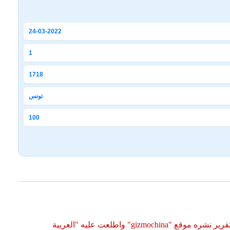
24-03-2022
1
1718
تونس
100
قدمت "أبل" مع سماعات "AirPods Pro 2"، ميزة مساعدة السمع للأشخاص الذين يعانون من فقدان سمع خفيف إلى متوسط، بحسب تقرير نشره موقع "gizmochina" واطلعت عليه "العربية