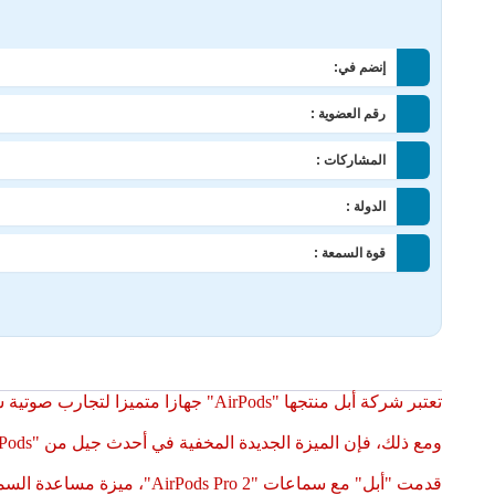
إنضم في:
رقم العضوية :
المشاركات :
الدولة :
قوة السمعة :
تعتبر شركة أبل منتجها "AirPods" جهازا متميزا لتجارب صوتية سلسة، سواء للموسيقى أو المكالمات الهاتفية أو البث الصوتي.
ومع ذلك، فإن الميزة الجديدة المخفية في أحدث جيل من "AirPods" تعيد تعريف كيفية قدرة هذه الأجهزة على خدمة جمهور أوسع.