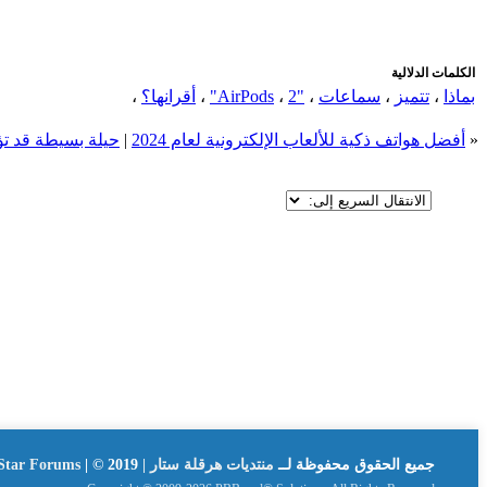
الكلمات الدلالية
بماذا
،
تتميز
،
سماعات
،
"AirPods
2"
،
،
أقرانها؟
،
«
أفضل هواتف ذكية للألعاب الإلكترونية لعام 2024
|
حيلة بسيطة قد تؤد
جميع الحقوق محفوظة لــ
منتديات هرقلة ستار | Hergla Star Forums
| © 2019