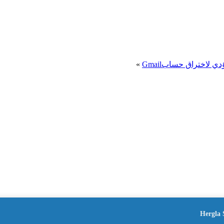
ي لاختراق حسابGmail
»