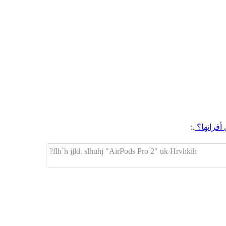
.:
flh`h jjld. slhuhj "AirPods Pro 2" uk Hrvhkih?