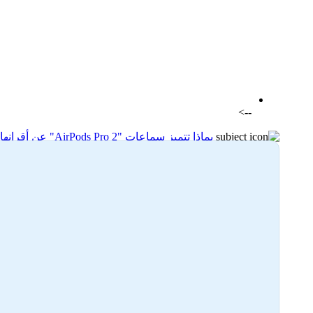
اضافة رد جديد
اضافة موضوع جديد
-->
بماذا تتميز سماعات "AirPods Pro 2" عن أقرانها؟
29-12-2024 20:29