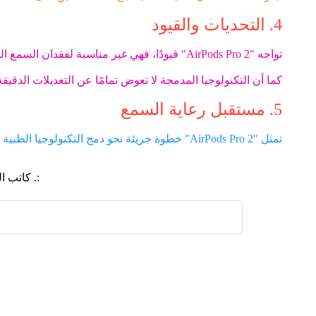
4. التحديات والقيود
تواجه "AirPods Pro 2" قيودًا، فهي غير مناسبة لفقدان السمع الشديد، ولا تقدم عمر البطارية الطويل مثل الأجهزة التقليدية.
كما أن التكنولوجيا المدمجة لا تعوض تمامًا عن التعديلات الدقيق
5. مستقبل رعاية السمع
تمثل "AirPods Pro 2" خطوة جريئة نحو دمج التكنولوجيا الطبية مع الأجهزة الاستهلاكية، مما يوفر حلولًا مبتكرة بأسعار معقولة.
:. كاتب 
اضافة رد جديد
اضافة موضوع جديد