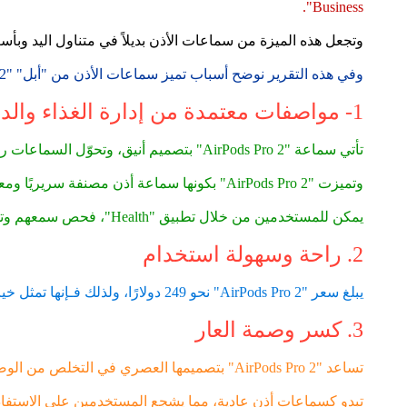
Business".
وتجعل هذه الميزة من سماعات الأذن بديلاً في متناول اليد وبأس
وفي هذه التقرير نوضح أسباب تميز سماعات الأذن من "أبل" "AirPods Pro 2" على أقرانها.
1- مواصفات معتمدة من إدارة الغذاء والدواء
تأتي سماعة "AirPods Pro 2" بتصميم أنيق، وتحوّل السماعات رعاية السمع إلى تجربة مريحة وعصرية.
وتميزت "AirPods Pro 2" بكونها سماعة أذن مصنفة سريريًا ومعتمدة من إدارة الغذاء والدواء الأمريكية، مما يجعلها أداة متقدمة لإجراء اختبارات السمع بسهولة من المنزل.
يمكن للمستخدمين من خلال تطبيق "Health"، فحص سمعهم وتشخيص المشكلات دون الحاجة إلى زيارة مختصي السمع أو شراء أجهزة طبية مكلفة.
2. راحة وسهولة استخدام
يبلغ سعر "AirPods Pro 2" نحو 249 دولارًا، ولذلك فـإنها تمثل خيارًا ميسور التكلفة مقارنة بأجهزة السمع التقليدية التي غالبًا ما تكون باهظة الثمن وغير مشمولة بالتأمين.
3. كسر وصمة العار
تساعد "AirPods Pro 2" بتصميمها العصري في التخلص من الوصمة المرتبطة بأجهزة السمع التقليدية.
تبدو كسماعات أذن عادية، مما يشجع المستخدمين على الاستفاد