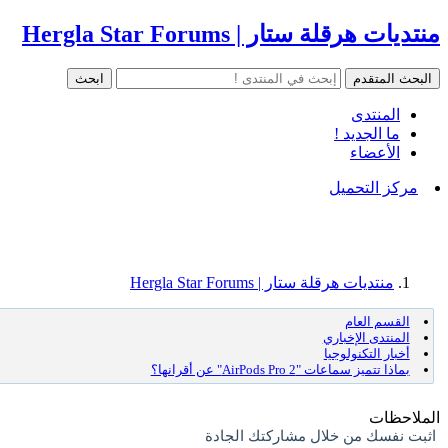
منتديات هرقلة ستار | Hergla Star Forums
المنتدى
ما الجديد !
الأعضاء
مركز التحميل
منتديات هرقلة ستار | Hergla Star Forums
القسم العام
المنتدى الإخباري
أخبار التكنولوجيا
بماذا تتميز سماعات "AirPods Pro 2" عن أقرانها؟
الملاحظات
اثبت نفسك من خلال مشاركتك الجادة