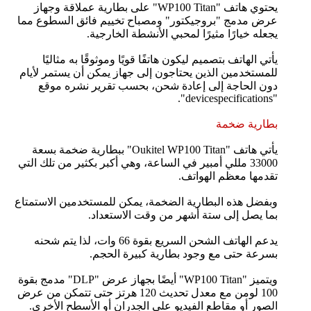
يحتوي هاتف "WP100 Titan" على بطارية عملاقة وجهاز
عرض مدمج "بروجيكتور" ومصباح تخييم فائق السطوع مما
يجعله خيارًا مثيرًا لمحبي الأنشطة الخارجية.
يأتي الهاتف بتصميم ليكون هاتفًا قويًا وموثوقًا به مثاليًا
للمستخدمين الذين يحتاجون إلى جهاز يمكن أن يستمر لأيام
دون الحاجة إلى إعادة شحن، بحسب تقرير نشره موقع
"devicespecifications".
بطارية ضخمة
يأتي هاتف "Oukitel WP100 Titan" ببطارية ضخمة بسعة
33000 مللي أمبير في الساعة، وهي أكبر بكثير من تلك التي
تقدمها معظم الهواتف.
وبفضل هذه البطارية الضخمة، يمكن للمستخدمين الاستمتاع
بما يصل إلى ستة أشهر من وقت الاستعداد.
يدعم الهاتف الشحن السريع بقوة 66 وات، لذا يتم شحنه
بسرعة حتى مع وجود بطارية كبيرة الحجم.
ويتميز "WP100 Titan" أيضًا بجهاز عرض "DLP" مدمج بقوة
100 لومن مع معدل تحديث 120 هرتز حتى تتمكن من عرض
الصور أو مقاطع الفيديو على الجدران أو الأسطح الأخرى.