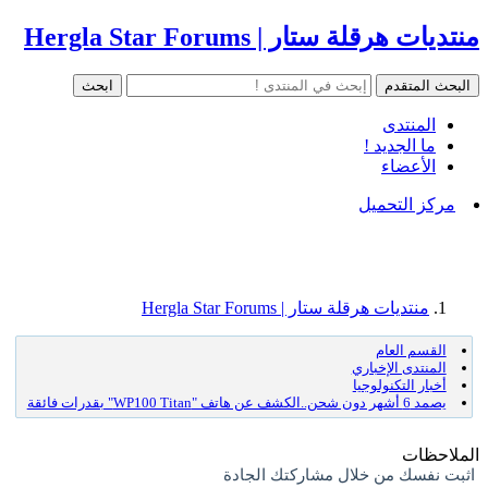
منتديات هرقلة ستار | Hergla Star Forums
المنتدى
ما الجديد !
الأعضاء
مركز التحميل
منتديات هرقلة ستار | Hergla Star Forums
القسم العام
المنتدى الإخباري
أخبار التكنولوجيا
يصمد 6 أشهر دون شحن..الكشف عن هاتف "WP100 Titan" بقدرات فائقة
الملاحظات
اثبت نفسك من خلال مشاركتك الجادة