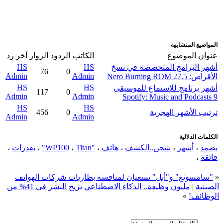
المواضيع المتشابهه
عنوان الموضوع
الكاتب
الردود
الزوار
آخر رد
أشهر البرامج المتخصصة في نسخ
HS
HS
76
0
Admin
Admin
الأقراص: Nero Burning ROM 27.5
HS
HS
أشهر برنامج للإستماع للموسيقى
117
0
Admin
Admin
Spotify: Music and Podcasts 9
HS
HS
ترتيب الأشهر الهجرية
0
456
Admin
Admin
الكلمات الدلالية
يصمد
،
أشهر
،
شحن..الكشف
،
هاتف
،
"WP100
Titan"
،
،
بقدرات
،
فائقة
،
«
"سامسونغ" و"أبل" تسعيان لمنافسة بطاريات شركات الهواتف
الصينية
|
مليون وظيفة.. الذكاء الاصطناعي يزيح البشر في 41% من
الوظائف!
»