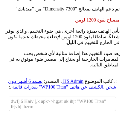
تم دعم الهاتف بمعالج "Dimensity 7300" من "ميدياتك".
مصباح بقوة 1200 لومن
يأتي الهاتف بميزة رائعة أخرى، هي ضوء التخييم، والذي يوفر
شعاعًا ساطعًا بقوة 1200 لومن لإضاءة محيطك عندما تكون
في الخارج للتخييم في الليل.
يعد ضوء التخييم هذا إضافة مثالية لأي شخص يحب
المغامرات الخارجية أو يحتاج إلى مصدر ضوء موثوق به في
المناطق النائية.
:. كاتب الموضوع
HS Admin
، المصدر:
يصمد 6 أشهر دون
شحن..الكشف عن هاتف "WP100 Titan" بقدرات فائقة
.:
dwl] 6 Haiv ],k apk>>hg;at uk ihjt "WP100 Titan"
fr]vhj thzrm
اضافة رد جديد
اضافة موضوع جديد