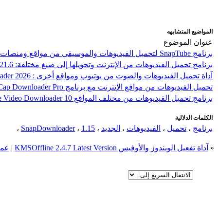
المواضيع المتشابهه
عنوان الموضوع
برنامج SnapTube لتحميل الفيديوهات والموسيقى من مواقع ومنصات متعددة
برنامج تحميل الفيديوهات من الإنترنت وتحويلها إلى صيغ مختلفة: MassTube 2026 Ultra 21.6
آداة تحميل الفيديوهات والصوت من يوتيوب ومواقع أخرى : MediaHuman YouTube Downloader 2026
تحميل الفيديوهات من مواقع الإنترنت مع برنامج VCap Downloader Pro
برنامج تحميل الفيديوهات من مختلف المواقع PPTube Video Downloader 10
الكلمات الدلالية
برنامج
،
تحميل
،
الفيديوهات
،
الجديد
،
1.15
،
SnapDownloader
،
«
آداة تفعيل الويندوز والأوفيس KMSOffline 2.4.7 Latest Version
|
عملاق