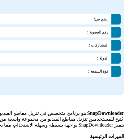
إنضم في:
رقم العضوية :
المشاركات :
الدولة :
قوة السمعة :
SnapDownloader
هو برنامج متخصص في تنزيل مقاطع الفيديو 
يُتيح للمستخدمين تنزيل مقاطع الفيديو من مجموعة واسعة من المواقع، مثل YouTube، Facebook، Twitter، Vimeo، وا
يتميز SnapDownloader بواجهة بسيطة وسهلة الاستخدام، مما يجعله أداة فعالة لتنزيل الفيديوهات بسرعة وبدقة عالية.
الميزات الرئيسية