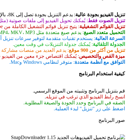
تنزيل الفيديو بجودة عالية
: يدعم التنزيل بجودة تصل إلى 8K، بالإضافة إلى خيارات لجودة أقل حسب الحاجة.
تنزيل الصوت فقط
: يُمكنك تحويل الفيديو إلى ملفات صوتية (مثل MP3 أو AAC) بسهول
تنزيل القوائم التشغيلية
: يتيح تنزيل قوائم التشغيل الكاملة من YouTube بدلاً من تحميل مقاطع الفيديو بشكل فردي.
التحميل متعدد الصيغ
: يدعم صيغ متعددة مثل MP4، MKV، MP3، وغيرها.
السرعة العالية
: يستخدم تقنيات متقدمة لتوفير سرعات تنزيل أ
الجدولة التلقائية
: يُمكنك جدولة التنزيلات في وقت معين.
تنزيل من أكثر من 900 موقع
: يدعم العديد من منصات مشاركة الف
ميزة القص والتخصيص
: يُمكنك اقتصاص جزء معين من الفيديو قب
التوافق مع أنظمة متعددة
: متوفر لنظامي Windows وMac.
كيفية استخدام البرنامج
قم بتنزيل البرنامج وتثبيته من الموقع الرسمي.
انسخ رابط الفيديو الذي ترغب في تنزيله
.
الصقه في البرنامج وحدد الجودة والصيغة المطلوبة.
اضغط على زر "تنزيل" لبدء العملية.
صور البرنامج