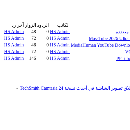
الكاتب
الردود
الزوار
آخر رد
HS Admin
48
0
HS Admin
HS Admin
72
0
HS Admin
HS Admin
46
0
HS Admin
HS Admin
72
0
HS Admin
HS Admin
146
0
HS Admin
 تصوير الشاشة في أحدث نسخة TechSmith Camtasia 24
»