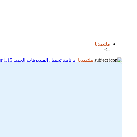
اضافة رد جديد
اضافة موضوع جديد
ملتيمديا
-->
ملتيمديا
برنامج تحميل الفيديوهات الجديد SnapDownloader 1.15
21-01-2025 09:53