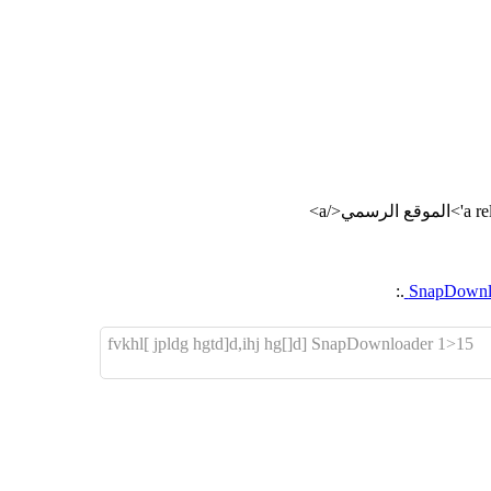
.:
fvkhl[ jpldg hgtd]d,ihj hg[]d] SnapDownloader 1>15