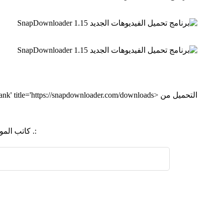
التحميل من <a rel="nofollow" href='https://snapdownloader.com/downloads' target='_blank' title='https://snapdownloader.com/downloads'>الموقع الرسمي</a>
:. كاتب ال
اضافة رد جديد
اضافة موضوع جديد