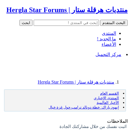
منتديات هرقلة ستار | Hergla Star Forums
المنتدى
ما الجديد !
الأعضاء
مركز التحميل
منتديات هرقلة ستار | Hergla Star Forums
القسم العام
المنتدى الإخباري
الأخبار العالمية
إيهود باراك: خطة دونالد ترامب حول غزة خيال
الملاحظات
اثبت نفسك من خلال مشاركتك الجادة