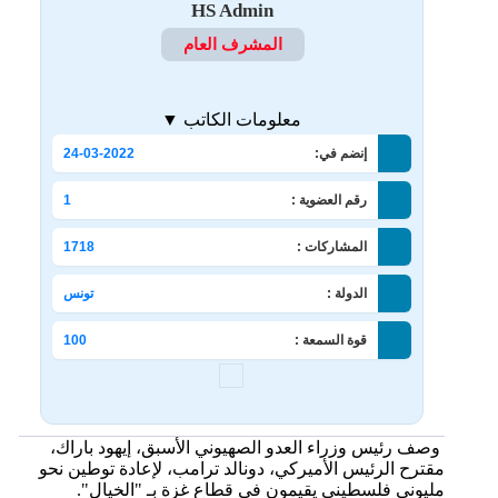
HS Admin
المشرف العام
معلومات الكاتب ▼
إنضم في:
24-03-2022
رقم العضوية :
1
المشاركات :
1718
الدولة :
تونس
قوة السمعة :
100
وصف رئيس وزراء العدو الصهيوني الأسبق، إيهود باراك،
مقترح الرئيس الأميركي، دونالد ترامب، لإعادة توطين نحو
مليوني فلسطيني يقيمون في قطاع غزة بـ "الخيال".