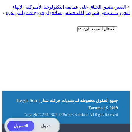
«
الصين تضيق الخناق على عمالقة التكنولوجيا الأميركية
|
لإنهاء
الحرب.. نتنياهو يشترط إلقاء حماس سلاحها وخروج قادتها من غزة
»
جميع الحقوق محفوظة لــ
منتديات هرقلة ستار | Hergla Star
Forums
| © 2019
Copyright © 2009-2026 PBBoard® Solutions. All Rights Reserved
دخول
التسجيل
تواصل معنا
By: Suliman