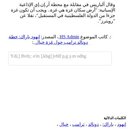
وقال ألباريس في مقابلة مع محطة آر.إن.إي الإذاعية
الإسبانية: "أرض سكان غزة هي غزة.. ويجب أن تكون غزة
جزءا من الدولة الفلسطينية في المستقبل"، نقلا عن
"رويترز".
:. كاتب الموضوع
HS Admin
، المصدر:
إيهود باراك: خطة
دونالد ترامب حول غزة خيال
.:
Ydi,] fhvh;: o'm ],khg] jvhlf p,g y.m odhg
اضافة رد جديد
اضافة موضوع جديد
الكلمات الدلالية
إيهود
،
باراك:
،
دونالد
،
ترامب
،
خيال
،