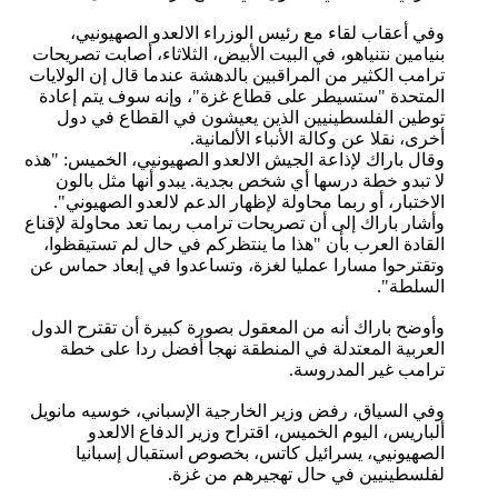
وفي أعقاب لقاء مع رئيس الوزراء الالعدو الصهيونيي،
بنيامين نتنياهو، في البيت الأبيض، الثلاثاء، أصابت تصريحات
ترامب الكثير من المراقبين بالدهشة عندما قال إن الولايات
المتحدة "ستسيطر على قطاع غزة"، وإنه سوف يتم إعادة
توطين الفلسطينيين الذين يعيشون في القطاع في دول
أخرى، نقلا عن وكالة الأنباء الألمانية.
وقال باراك لإذاعة الجيش الالعدو الصهيونيي، الخميس: "هذه
لا تبدو خطة درسها أي شخص بجدية. يبدو أنها مثل بالون
الاختبار، أو ربما محاولة لإظهار الدعم لالعدو الصهيوني".
وأشار باراك إلى أن تصريحات ترامب ربما تعد محاولة لإقناع
القادة العرب بأن "هذا ما ينتظركم في حال لم تستيقظوا،
وتقترحوا مسارا عمليا لغزة، وتساعدوا في إبعاد حماس عن
السلطة".
وأوضح باراك أنه من المعقول بصورة كبيرة أن تقترح الدول
العربية المعتدلة في المنطقة نهجا أفضل ردا على خطة
ترامب غير المدروسة.
وفي السياق، رفض وزير الخارجية الإسباني، خوسيه مانويل
ألباريس، اليوم الخميس، اقتراح وزير الدفاع الالعدو
الصهيونيي، يسرائيل كاتس، بخصوص استقبال إسبانيا
لفلسطينيين في حال تهجيرهم من غزة.