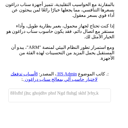
بالمقارنة مع الحواسيب التقليدية، تتميز أجهزة سناب دراغون
بسعرها التنافسي، مما يجعلها خيارًا رائعًا لمن يبحثون عن
أداء قوي بسعر معقول.
إذا كنت تحتاج لجهاز محمول، بعمر بطارية طويل، وأداء
مستقر مع اتصال دائم، فقد يكون حاسوب سناب دراغون هو
الخيار الأمثل لك.
ومع استمرار تطور النظام البيئي لمنصة "ARM"، يبدو أن
المستقبل يحمل المزيد من التحسينات لهذه الفئة من
الأجهزة.
:. كاتب الموضوع
HS Admin
، المصدر:
8أسباب تدفعك
لاختيار حاسب آلي بمعالج سناب دراغون
.:
8Hsfhf j]tu; ghojdhv phsf Ngd fluhg[ skhf ]vhy,k
اضافة رد جديد
اضافة موضوع جديد