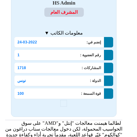
HS Admin
المشرف العام
معلومات الكاتب ▼
إنضم في:
24-03-2022
رقم العضوية :
1
المشاركات :
1718
الدولة :
تونس
قوة السمعة :
100
لطالما هيمنت معالجات "إنتل" و"AMD" على سوق
الحواسيب المحمولة، لكن دخول معالجات سناب دراغون من
"كوالكوم" غيّر قواعد اللعبة، مقدماً تجربة أداء وكفاءة جديدة