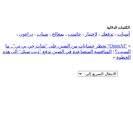
الكلمات الدلالية
أسباب
،
تدفعك
،
لاختيار
،
حاسب
،
بمعالج
،
سناب
،
دراغون
،
«
"OpenAI" تحظر حسابات من الصين على "شات جي بي تي".. ما
السبب؟
|
المنافسة المتصاعدة في الصين تدفع "ديب سيك" إلى هذه
الخطوة
»