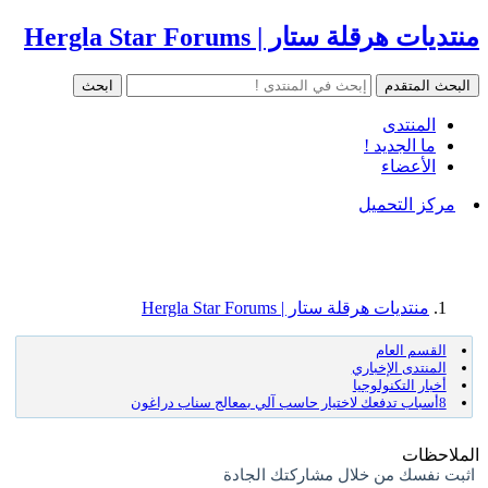
منتديات هرقلة ستار | Hergla Star Forums
المنتدى
ما الجديد !
الأعضاء
مركز التحميل
منتديات هرقلة ستار | Hergla Star Forums
القسم العام
المنتدى الإخباري
أخبار التكنولوجيا
8أسباب تدفعك لاختيار حاسب آلي بمعالج سناب دراغون
الملاحظات
اثبت نفسك من خلال مشاركتك الجادة