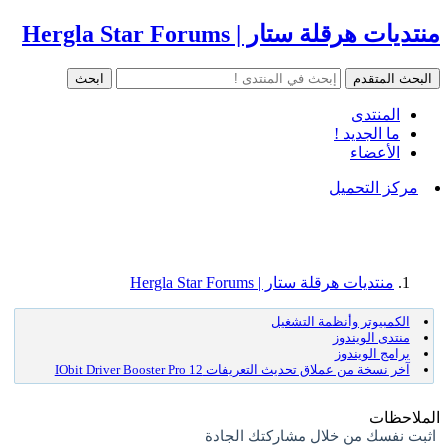
منتديات هرقلة ستار | Hergla Star Forums
المنتدى
ما الجديد !
الأعضاء
مركز التحميل
منتديات هرقلة ستار | Hergla Star Forums
الكمبيوتر وأنظمة التشغيل
منتدى الويندوز
برامج الويندوز
آخر نسخة من عملاق تحديث التعريفات IObit Driver Booster Pro 12
الملاحظات
اثبت نفسك من خلال مشاركتك الجادة