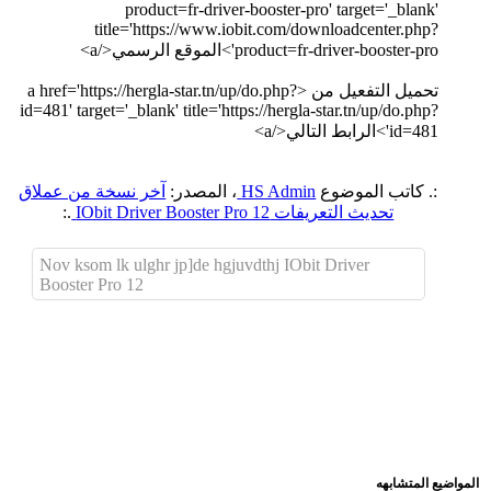
product=fr-driver-booster-pro' target='_blank'
title='https://www.iobit.com/downloadcenter.php?
product=fr-driver-booster-pro'>الموقع الرسمي</a>
تحميل التفعيل من <a href='https://hergla-star.tn/up/do.php?
id=481' target='_blank' title='https://hergla-star.tn/up/do.php?
id=481'>الرابط التالي</a>
:. كاتب الموضوع
HS Admin
، المصدر:
آخر نسخة من عملاق
تحديث التعريفات IObit Driver Booster Pro 12
.:
Nov ksom lk ulghr jp]de hgjuvdthj IObit Driver
Booster Pro 12
اضافة رد جديد
اضافة موضوع جديد
المواضيع المتشابهه