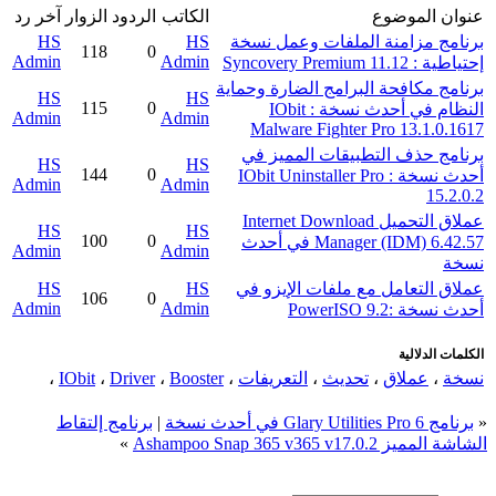
عنوان الموضوع
الكاتب
الردود
الزوار
آخر رد
برنامج مزامنة الملفات وعمل نسخة
HS
HS
118
0
Admin
Admin
إحتياطية : Syncovery Premium 11.12
برنامج مكافحة البرامج الضارة وحماية
HS
HS
115
0
النظام في أحدث نسخة : IObit
Admin
Admin
Malware Fighter Pro 13.1.0.1617
برنامج حذف التطبيقات المميز في
HS
HS
144
0
أحدث نسخة : IObit Uninstaller Pro
Admin
Admin
15.2.0.2
عملاق التحميل Internet Download
HS
HS
100
0
Manager (IDM) 6.42.57 في أحدث
Admin
Admin
نسخة
عملاق التعامل مع ملفات الإيزو في
HS
HS
106
0
Admin
Admin
أحدث نسخة :PowerISO 9.2
الكلمات الدلالية
نسخة
،
عملاق
،
تحديث
،
التعريفات
،
Booster
،
Driver
،
IObit
،
«
برنامج Glary Utilities Pro 6 في أحدث نسخة
|
برنامج إلتقاط
الشاشة المميز Ashampoo Snap 365 v365 v17.0.2
»