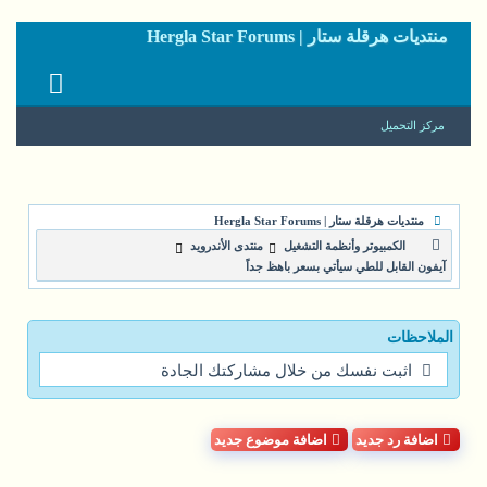
منتديات هرقلة ستار | Hergla Star Forums
مركز التحميل
منتديات هرقلة ستار | Hergla Star Forums
الكمبيوتر وأنظمة التشغيل
منتدى الأندرويد
آيفون القابل للطي سيأتي بسعر باهظ جداً
الملاحظات
اثبت نفسك من خلال مشاركتك الجادة
اضافة رد جديد
اضافة موضوع جديد