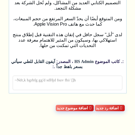
التصميم الكتابي العديد من المشاكل، ولم تُحل الشركة بعد
مشكلة التجعد.
ومن المتوقع أيضًا أن يحدّ السعر المرتفع من حجم المبيعات،
كما حدث مع هاتف Apple Vision Pro.
لدى "أبل" سجل حافل في إتقان هذه التقنية قبل إطلاق منتج
استهلاكي بها، وسيكون من المثير للاهتمام معرفة عدد
التحديات التي تمكنت من حلها.
:. كاتب الموضوع
، المصدر:
HS Admin
آيفون القابل للطي سيأتي
.:
بسعر باهظ جداً
Ndt,k hgrhfg gg'd sdHjd fsuv fhi/ []h~
اضافة رد جديد
اضافة موضوع جديد