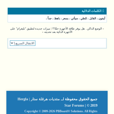
الكلمات الدلالية
آيفون
،
القابل
،
للطي
،
سيأتي
،
بسعر
،
باهظ
،
جداً
،
«
الوضع الداكن.. هل يوفر طاقة الأجهزة حقًا؟!
|
ميزات جديدة لتطبيق "تليغرام" على
الأجهزة الذكية بعد تحديثه
»
جميع الحقوق محفوظة لــ
منتديات هرقلة ستار | Hergla
Star Forums
| © 2019
Copyright © 2009-2026 PBBoard® Solutions. All Rights