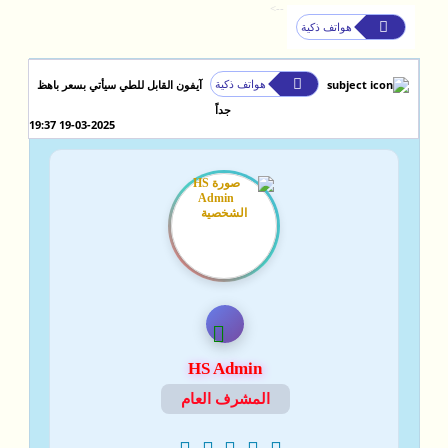
-->
هواتف ذكية
هواتف ذكية
آيفون القابل للطي سيأتي بسعر باهظ
جداً
19-03-2025 19:37
HS Admin
المشرف العام