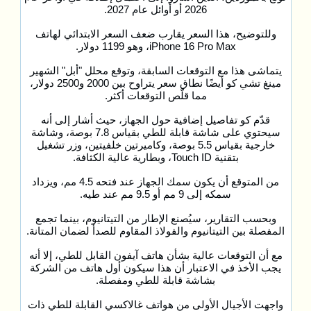
2026 أو أوائل عام 2027.
وللتوضيح، هذا السعر يقارب ضعف السعر الابتدائي لهاتف
iPhone 16 Pro Max، وهو 1199 دولار.
يتماشى هذا مع التوقعات السابقة، وتوقع محلل "أبل" الشهير
مينغ تشي كو أيضًا نطاق سعر يتراوح بين 2000 و2500 دولار،
مما قلّص التوقعات أكثر.
قدّم كو تفاصيل إضافية حول الجهاز، حيث أشار إلى أنه
سيحتوي على شاشة قابلة للطي بقياس 7.8 بوصة، وشاشة
خارجية بقياس 5.5 بوصة، وكاميرتين خلفيتين، وزر تشغيل
بتقنية Touch ID، وبطارية عالية الكثافة.
من المتوقع أن يكون سمك الجهاز عند فتحه 4.5 مم، ويزداد
سمكه إلى 9 مم أو 9.5 مم عند طيه.
وبحسب التقارير، سيُصنع الإطار من التيتانيوم، بينما تجمع
المفصلة بين التيتانيوم والفولاذ المقاوم للصدأ لضمان المتانة.
مع أن التوقعات عالية بشأن هاتف آيفون القابل للطي، إلا أنه
يجب الأخذ في الاعتبار أن هذا سيكون أول هاتف من الشركة
بشاشة قابلة للطي ومفصلة.
واجهت الأجيال الأولى من هواتف غالاكسي القابلة للطي ذات