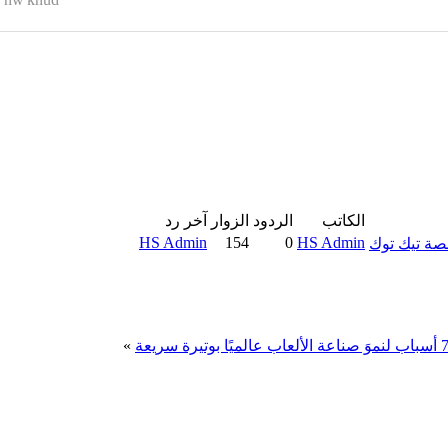
الكاتب
الردود
الزوار
آخر رد
HS Admin
154
0
HS Admin
صة تيك توك
ب لنموَ صناعة الألعاب عالميًا بوتيرة سريعة
»