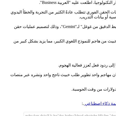
 الحقن الفوري تتطلب عادةً الكثير من التجربة والخطأ اليدوي
لكن تقنية جديدة تُسمى "Fun-Tuning" تُغير ذلك. طور فريق من الباحثين الجامعيين هذه الطريقة، باستخدام واجهة برمجة تطبيقات الضبط الدقيق من غوغل" لـ"Gemini"، وذلك لتصميم عمليات حقن
" التي يجب إضافتها لطلب خبيث من هاجم للنموذج اللغوي الكبير، مما يزيد بشكل كبير من
سهولة إلى إصدارات أخرى. وهذا يعني أن بإمكان مهاجم واحد تطوير طلب خبيث ناجح واحد ونشره عبر منصات
ظمة ذكاء اصطناعي
.:
rvhwkm dsjo]l,k hg`;hx hghw'khud ghojvhr Hk/lm `;h