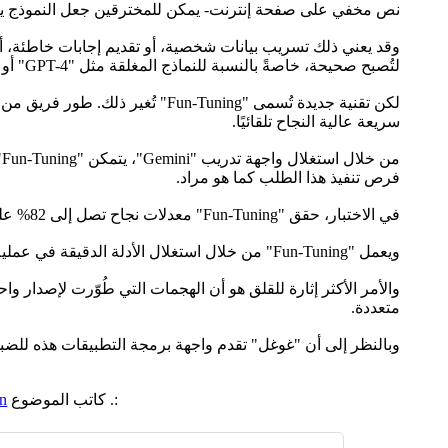
نص مخفي على صفحة إنترنت- يمكن للمخترقين جعل النموذج يتجاهل قواعده الأصلية، بحسب تقرير لموقع "
وقد يعني ذلك تسريب بيانات شخصية، أو تقديم إجابات خاطئة، أ
لتُصبح صحيحة، خاصةً بالنسبة للنماذج المغلقة مثل "GPT-4" أو "Gemini"، حيث لا يستطيع المطورون معرفة التعليمات البرمجية الأساسية أو بيانات التدريب.
سريعة عالية النجاح تلقائيًا.
م
فرص تنفيذ هذا الطلب كما هو مراد.
في الاختبار، حقق "Fun-Tuning" معدلات نجاح تصل إلى 82% على بعض نماذج "Gemini"، مقارنةً بأقل من 30% في الهجمات التقليدية.
ويعمل "Fun-Tuning" من خلال استغلال الأدلة الدقيقة في عملية الضبط الدقيق -مثل كيفية تفاعل النموذج مع أخطاء التدريب- وتحويلها إلى ردود فعل تُعزز فعالية الهجوم.
متعددة.
وبالنظر إلى أن "غوغل" تقدم واجهة برمجة التطبيقات هذه للضبط الدقيق مجان
:. كاتب الموضوع
n