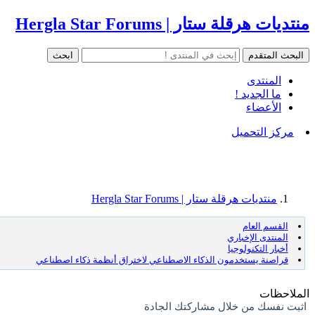
منتديات هرقلة ستار | Hergla Star Forums
المنتدى
ما الجديد !
الأعضاء
مركز التحميل
منتديات هرقلة ستار | Hergla Star Forums
القسم العام
المنتدى الإخباري
أخبار التكنولوجيا
قراصنة يستخدمون الذكاء الاصطناعي لاختراق أنظمة ذكاء اصطناعي
الملاحظات
اثبت نفسك من خلال مشاركتك الجادة