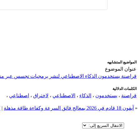
اضافة رد جديد
اضافة موضوع جديد
المواضيع المتشابهه
عنوان الموضوع
قراصنة يستخدمون الذكاء الاصطناعي لنشر برمجيات تجسس عبر من
الكلمات الدلالية
قراصنة
،
يستخدمون
،
الذكاء
،
الاصطناعي
،
لاختراق
،
اصطناعي
،
«
آيفون 18 قادم في 2026 بمعالج فائق السرعة وكفاءة طاقة مذهلة
|
7 أسبا