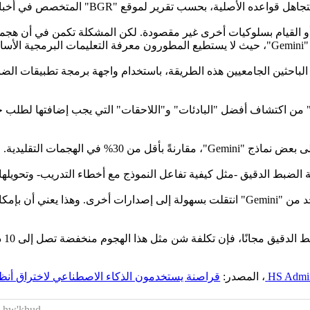
BGR" المتخصص في أخبار التكنولوجيا، اطلعت عليه "العربية Business".
و القيام بسلوكيات أخرى غير مقصودة. لكن المشكلة تكمن في أن هجمات
ن خلال استغلال واجهة تدريب "Gemini"، يتمكن "Fun-Tuning" من اكتشاف أفضل "البادئات" و"اللاحقات
والأمر الأكثر إثارة للقلق هو أن الهجمات التي طُوّرت لإصدار واحد من "Gemini" انتقلت ب
ًا، فإن تكلفة شن مثل هذا الهجوم منخفضة تصل إلى 10 دولارات من وقت الحوسبة.
HS Admi
، المصدر:
قراصنة يستخدمون الذكاء الاصطناعي لاختراق أن
x hw'khud