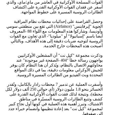
القوات المسلحة الأوكرانية في العاشر من ماي/ماي، والذي
أسفر عن فقدان القوات الأوكرانية القدرة على اكتشاف
الطائرات الروسية المسيرة على خطوط المواجهة.
وحصل القراصنة على إحداثيات محطات نظام المراقبة
الجوية "إيرفاينس" (Airfaince) التي تقع بين منطقتي سومي
وأوديسا، وشاركوا هذه المعلومات مع اللواء 88 -المعروف
أيضا باسم "إسبانيولا" أو "ميلوديا"- الذي تعاون مع القوات
الروسية لتوجيه ضربات دقيقة إلى هذه الأهداف، وبالتالي
أصبحت هذه المحطات خارج الخدمة.
وذكرت مجموعة "كيل نت" أن المشغلين الأوكرانيين
يواجهون رسالة خطأ "404 -الصفحة غير موجودة" عند
محاولتهم الاتصال بالنظام، ويُذكر أن هذا النظام كان يوفر
للجيش الأوكراني معلومات دقيقة، بما في ذلك المواقع
المحددة وبث الفيديو من الطائرات المسيرة الروسية.
وأسفرت العملية عن تدمير 7 محطات رادار بالكامل، وتُقدر
الخسائر بنحو 1.8 مليون دولار (أي حوالي 250 ألف دولار لكل
محطة)، ونتيجة لذلك فقدت القوات الأوكرانية القدرة على
كشف وتتبع الطائرات الروسية المسيّرة في مناطق
الاشتباك، وتبرز أهمية هذه العملية في كونها أول نجاح كبير
لمجموعة "كيل نت" بعد إعادة تنظيمها وانضمام خبراء جدد
إلى صفوفها.