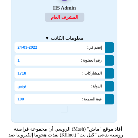
HS Admin
المشرف العام
معلومات الكاتب ▼
إنضم في:
24-03-2022
رقم العضوية :
1
المشاركات :
1718
الدولة :
تونس
قوة السمعة :
100
أفاد موقع "ماش" (Mash) الروسي أن مجموعة قراصنة
روسية تدعى "كيل نت" (Killnet) نفذت هجوما إلكترونيا ضد