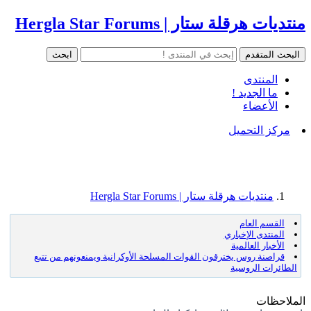
منتديات هرقلة ستار | Hergla Star Forums
المنتدى
ما الجديد !
الأعضاء
مركز التحميل
منتديات هرقلة ستار | Hergla Star Forums
القسم العام
المنتدى الإخباري
الأخبار العالمية
قراصنة روس يخترقون القوات المسلحة الأوكرانية ويمنعونهم من تتبع
الطائرات الروسية
الملاحظات