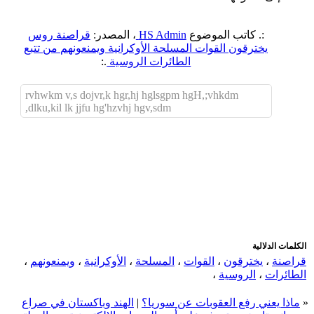
:. كاتب الموضوع
HS Admin
، المصدر:
قراصنة روس
يخترقون القوات المسلحة الأوكرانية ويمنعونهم من تتبع
الطائرات الروسية
.:
rvhwkm v,s dojvr,k hgr,hj hglsgpm hgH,;vhkdm
,dlku,kil lk jjfu hg'hzvhj hgv,sdm
اضافة رد جديد
اضافة موضوع جديد
الكلمات الدلالية
قراصنة
،
يخترقون
،
القوات
،
المسلحة
،
الأوكرانية
،
ويمنعونهم
،
الطائرات
،
الروسية
،
«
ماذا يعني رفع العقوبات عن سوريا؟
|
الهند وباكستان في صراع