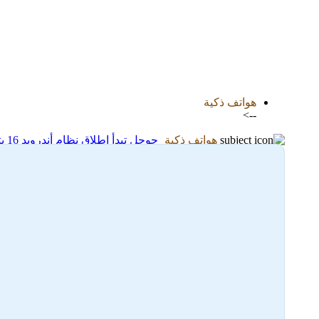
اضافة رد جديد
اضافة موضوع جديد
هواتف ذكية
-->
هواتف ذكية
جوجل تبدأ إطلاق نظام أندرويد 16 بتحسينات كُبرى
11-06-2025 22:27