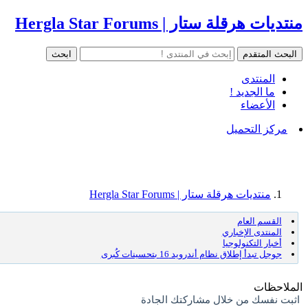
منتديات هرقلة ستار | Hergla Star Forums
المنتدى
ما الجديد !
الأعضاء
مركز التحميل
منتديات هرقلة ستار | Hergla Star Forums
القسم العام
المنتدى الإخباري
أخبار التكنولوجيا
جوجل تبدأ إطلاق نظام أندرويد 16 بتحسينات كُبرى
الملاحظات
اثبت نفسك من خلال مشاركتك الجادة