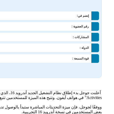
إنضم في:
رقم العضوية :
المشاركات :
الدولة :
قوة السمعة :
Activities” في هواتف آيفون. وتتيح هذه الميزة للمستخدمين تتبع حالة طلبات التوصيل وركوب السيارات بنحو لحظي عبر إشعارات ثابتة ومستمرة.
ووفقًا لجوجل، فإن ميزة التحديثات المباشرة ستبدأ بالوصول ت
بعض المستخدمين في نسخة أندرويد 16 التجريبية.