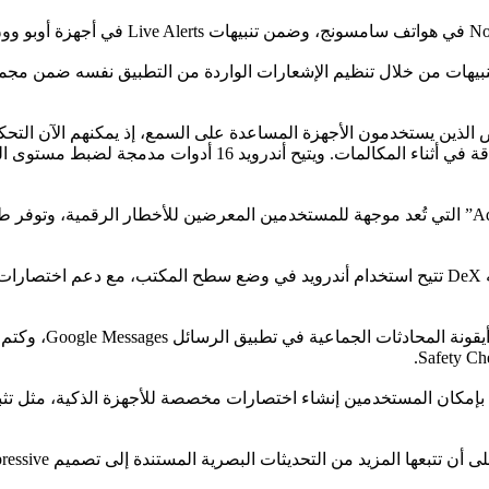
تنبيهات من خلال تنظيم الإشعارات الواردة من التطبيق نفسه ضمن مجمو
 الذين يستخدمون الأجهزة المساعدة على السمع، إذ يمكنهم الآن التحك
ميكروفونات الأجهزة السمعية التي لا تلتقط صوت المستخدم بدقة ف
ويضيف النظام أيضًا ميزة “الحماية المتقدمة Advanced Protection” التي تُعد موجهة للمستخدمين المعر
وفي إطار تعزيز الإنتاجية، كشفت جوجل عن تجربة مكتبية تشبه DeX تتيح استخدام أندرويد في وضع
وتشمل التحديثات ا