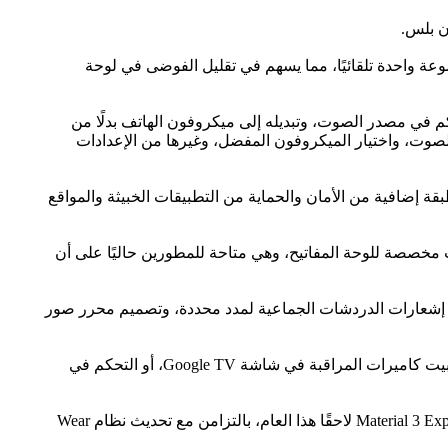
عة واحدة تلقائيًا، مما يسهم في تقليل الفوضى في لوحة
م في مصدر الصوت، وتبديله إلى ميكروفون الهاتف بدلًا من
ي أثناء المكالمات. ويتيح أندرويد 16 أدوات مدمجة لضبط مستوى الصوت، واختيار الميكروفون المفضل، وغيرها من الإعدادات
ضين للأخطار الرقمية، وتوفر طبقة إضافية من الأمان والحماية من التطبيقات الخبيثة والمواقع
 سطح المكتب، مع دعم اختصارات مخصصة للوحة المفاتيح، وهي متاحة للمطورين حاليًا على أن
لأخرى في تطبيقات جوجل إمكانية تخصيص أيقونة المحادثات الجماعية في تطبيق الرسائل Google Messages، وكتم إشعارات الدردشات الجماعية لمدد محددة، وتصميم محرر صور
وأما في تطبيق إدارة الأجهزة المنزلية Google Home، فقد أصبح بإمكان المستخدمين إنشاء اختصارات مخصصة للأجهزة الذكية، مثل تثبيت كاميرات المراقبة في شاشة Google TV، أو التحكم في
ويبدأ طرح نظام أندرويد 16 أولًا لهواتف جوجل بكسل المؤهلة، على أن تتبعها المزيد من التحديثات البصرية المستندة إلى تصميم Material 3 Expressive لاحقًا هذا العام، بالتزامن مع تحديث نظام Wear