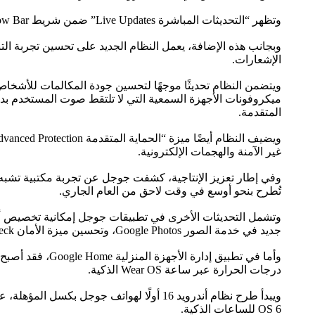
وتظهر “التحديثات المباشرة Live Updates” ضمن شريط Now Bar في هواتف سامسونج، وضمن تنبيهات Live Alerts في أجهزة أوبو وون بلس.
وبجانب هذه الإضافة، يعمل النظام الجديد على تحسين تجربة ال
الإشعارات.
ويتضمن النظام تحديثًا موجهًا لتحسين جودة المكالمات للأشخاص
المتقدمة.
غير الآمنة والهجمات الإلكترونية.
تُطرح بنحو أوسع في وقت لاحق من العام الجاري.
جديد في خدمة الصور Google Photos، وتحسين ميزة الأمان Safety Check.
درجات الحرارة عبر ساعة Wear OS الذكية.
OS 6 للساعات الذكية.