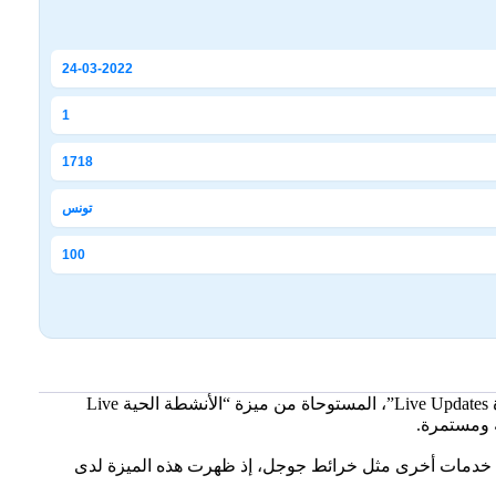
24-03-2022
1
1718
تونس
100
أعلنت جوجل بدء إطلاق نظام التشغيل الجديد أندرويد 16، الذي يأتي بمجموعة من التحسينات البارزة، أبرزها ميزة “التحديثات المباشرة Live Updates”، المستوحاة من ميزة “الأنشطة الحية Live
شمل خدمات أخرى مثل خرائط جوجل، إذ ظهرت هذه الميزة لدى