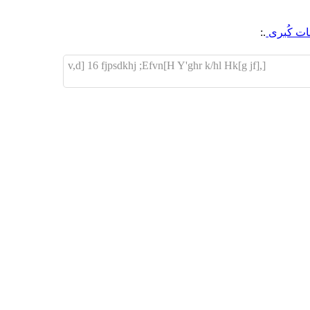
.:
[,[g jf]H Y'ghr k/hl Hk]v,d] 16 fjpsdkhj ;Efvn