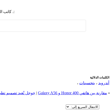
:. كاتب 
اضافة رد جديد
اضافة موضوع جديد
الكلمات الدلالية
أندرويد
،
بتحسينات
،
«
مقارنة بين هاتفي Honor 400 و Galaxy A56
|
جوجل تُعيد تصميم تطبي