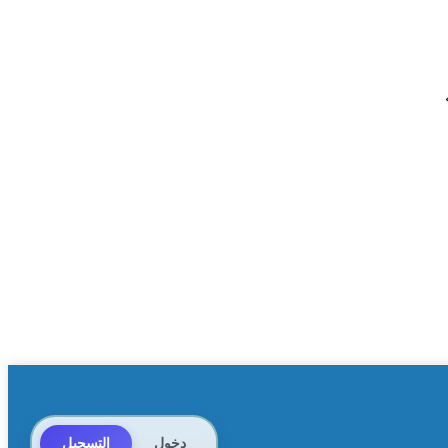
دخول
التسجيل