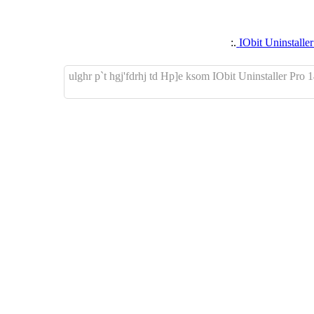
.:
ulghr p`t hgj'fdrhj td Hp]e ksom IObit Uninstaller Pro 