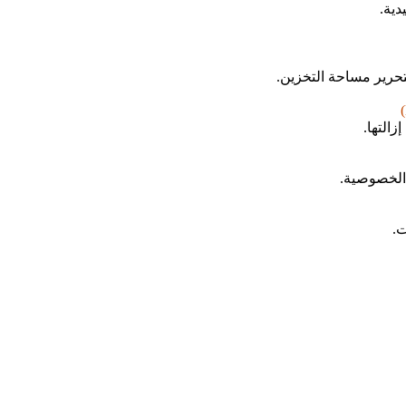
دية.
زالتها.
 الخصوصية.
ت.