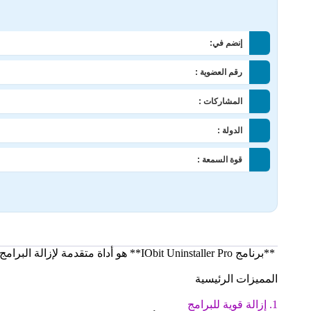
إنضم في:
رقم العضوية :
المشاركات :
الدولة :
قوة السمعة :
**برنامج IObit Uninstaller Pro** هو أداة متقدمة لإزالة البرامج وإدارتها على أنظمة Windows، مصممة لتوفير إزالة شاملة وسهلة للتطبيقات غير المرغوب فيها أو العناصر المتبقية بعد الإزالة العادية.
المميزات الرئيسية
1. إزالة قوية للبرامج