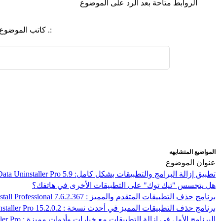
الروابط متاحة بعد الرد على الموضوع
:. كاتب الموضوع
اضافة رد جديد
اضافة موضوع جديد
المواضيع المتشابهه
عنوان الموضوع
تطبيق إزالة البرامج والتطبيقات بشكل كامل: DoYourData Uninstaller Pro 5.9
هل يتجسس "تيك توك" على التطبيقات الأخرى في هاتفك؟
برنامج حذف التطبيقات المتقدم والمميز : Total Uninstall Professional 7.6.2.367
برنامج حذف التطبيقات المميز في أحدث نسخة : IObit Uninstaller Pro 15.2.0.2
البرنامج الأول في إزالة التطبيقات مع خيارات وأدوات مميزة : Revo Uninstaller Pro