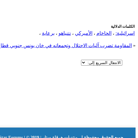
الكلمات الدلالية
إسرائيلية:
،
الحاخام
،
الأميركي
،
نتنياهو
،
برعاية
،
«
المقاومة تضرب آليات الاحتلال وتجمعاته في خان يونس جنوبي قطا
جميع الحقوق محفوظة لــ
منتديات هرقلة ستار | Hergla Star Forums
| © 2019