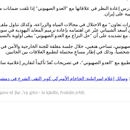
س إعادة النظر في علاقاتها مع "العدو الصهيوني" إذا تلقت ضمانات من
ية على إيران.
ت تعاون" مع الاحتلال في مجالات المياه والزراعة، وكذلك تناول ملف 
سعد الشيباني عبّر عن اهتمامه بإعادة ترميم المعابد اليهودية في سوريا
 مع تشديده على أن "حل النزاع مع العدو الصهيوني" يبقى أولوية بالنس
نيي، تساحي هنغبي، خلال جلسة مغلقة للجنة الخارجية والأمن في "ال
شخصياً، وذلك في إطار مساعٍ محتملة لتطبيع العلاقات بين الجانبين.
لتطبيع مع "العدو الصهيوني"، في تصريحات تُعدّ تأكيداً لتقارير إعلامية
:
وسائل إعلام إسرائيلية: الحاخام الأميركي كوبر التقى الشرع في دمشق
,shzg Yughl Ysvhzdgdm: hgphohl hgHldv;d ;,fv hgjrn hgavu td ]lar ,'vp grhx~ lu kjkdhi, fvuhdm jvhlf