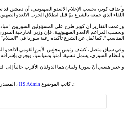
وأضاف كوبر، بحسب الإعلام الالعدو الصهيونيي، أن دمشق قد تدر
اللقاء الذي جمعه بالشرع تمّ قبل انطلاق الحرب الالعدو الصهيوني
وزعمت التقارير أن كوبر طرح على المسؤولين السوريين "مبادرا
وبحسب المزاعم الالعدو الصهيونيية، فإن وزير الخارجية السوري أ
المناسب". كما نُقل عن الشرع تأكيده رغبة سوريا في "السلام"،
وفي سياق متصل، كشف رئيس مجلس الأمن القومي الالعدو الصهيو
والنظام السوري، يشمل تنسيقاً أمنياً وسياسياً، ويجري بإشرافه 
واعتبر هنغبي أنّ سوريا ولبنان هما الدولتان الأقرب حالياً إلى ا
:. كاتب الموضوع
HS Admin
، المصدر
اضافة رد جديد
اضافة موضوع جديد