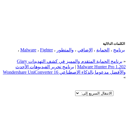
اضافة رد جديد
اضافة موضوع جديد
الكلمات الدلالية
برنامج
،
الحماية
،
الإضافي
،
والمتطور
،
Fighter
،
Malware
،
«
برنامج الحماية المتقدم والمميز في كشف التهديدات Glary
Malware Hunter Pro 1.202
|
برنامج تحرير الفيديوهات الأحدث
والأفضل مدعوما بالذكاء الإصطناعي Wondershare UniConverter 16
»