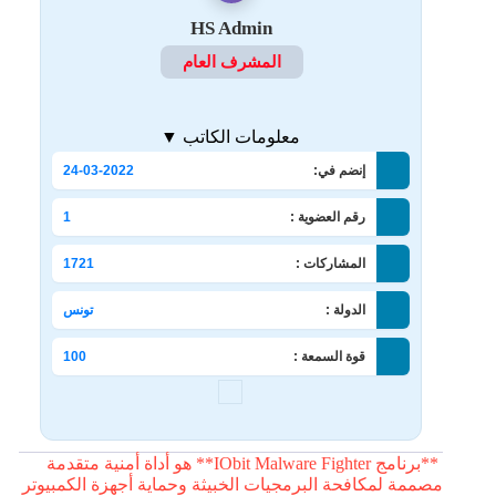
HS Admin
المشرف العام
معلومات الكاتب ▼
إنضم في:
24-03-2022
رقم العضوية :
1
المشاركات :
1721
الدولة :
تونس
قوة السمعة :
100
**برنامج IObit Malware Fighter** هو أداة أمنية متقدمة
مصممة لمكافحة البرمجيات الخبيثة وحماية أجهزة الكمبيوتر