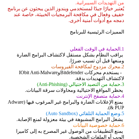
من التهديدات السيبرانية.
يُعتبر خيارًا جيدًا لمستخدمي ويندوز الذين يبحثون عن برنامج
خفيف وفعال في مكافحة البرمجيات الخبيثة، خاصة عند
دمجه مع أدوات أمنية أخرى.
المميزات الرئيسية للبرنامج
1.الحماية في الوقت الفعلي
يراقب النظام بشكل مستقل لاكتشاف البرامج الضارة
ومنعها قبل أن تسبب ضررًا.
2.محرك مزدوج لمكافحة الفيروسات
- يستخدم محركات BitdefenderوIObit Anti-Malware
لاكتشاف التهديدات بدقة.
3.حماية من التصيد الاحتيالي (Anti-Phishing)
يحظر المواقع الاحتيالية ومحاولات سرقة البيانات.
4.حماية متصفح الإنترنت
يمنع الإعلانات الضارة والبرامج غير المرغوب فيها (Adware
& PUP).
5.وضع الحماية التلقائي (Auto Sandbox)
يشغل البرامج المشبوهة في بيئة معزولة لمنع الإصابة.
6.حماية خصوصية البيانات
يمنع التطبيقات من الوصول غير المصرح به إلى كاميرا
الويب أو الملفات الشخصية.