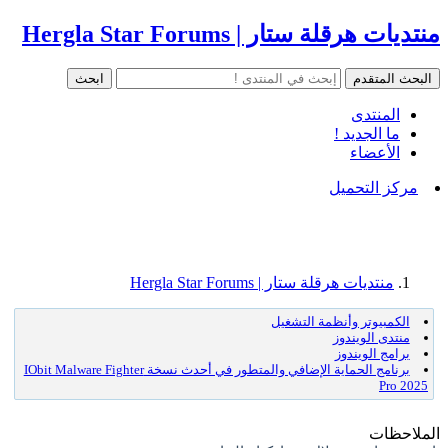
منتديات هرقلة ستار | Hergla Star Forums
المنتدى
ما الجديد !
الأعضاء
مركز التحميل
منتديات هرقلة ستار | Hergla Star Forums
الكمبيوتر وأنظمة التشغيل
منتدى الويندوز
برامج الويندوز
برنامج الحماية الإضافي والمتطور في أحدث نسخة IObit Malware Fighter
Pro 2025
الملاحظات