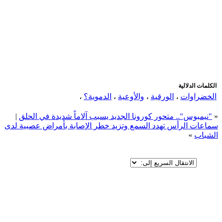
اضافة رد جديد
اضافة موضوع جديد
الكلمات الدلالية
الخضراوات
،
الورقية
،
والأوعية
،
الدموية؟
،
«
"نيمبوس".. متحور كورونا الجديد يسبب آلاماً شديدة في الحلق
|
سماعات الرأس تهدد السمع وتزيد خطر الإصابة بأمراض عصبية لدى
الشباب
»