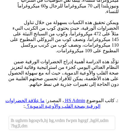
ميكروغراماً للنساء، بينما تقلّ التوصيات في أستراليا
ونيوزيلندا إلى 70 ميكروغراماً للرجال و60 ميكروغراماً
للنساء.
ويمكن تحقيق هذه الكميات بسهولة من خلال تناول
الخضراوات الورقية، حيث يحتوي كوب من الكرنب النيء
مثلاً على 472 ميكروغراماً، وكوب من السبانخ النيئة على
145 ميكروغراماً، ونصف كوب من البروكلي المطبوخ على
110 ميكروغرامات، ونصف كوب من كرنب بروكسل
المطبوخ على 109 ميكروغرامات.
تؤكّد هذه الدراسة أهمية إدراج الخضراوات الورقية ضمن
النظام الغذائي اليومي كجزء من استراتيجية وقائية لتعزيز
صحة القلب والأوعية الدموية.، حيث أنه مع سهولة الحصول
على هذه الأطعمة، يمكن للأفراد تحسين صحتهم القلبية من
دون الحاجة إلى تغييرات جذرية في نمط حياتهم.
:. كاتب الموضوع
HS Admin
، المصدر:
ما علاقة الخضراوات
الورقية بصحة القلب والأوعية الدموية؟
.:
lh ughrm hgoqvh,hj hg,vrdm fwpm hgrgf ,hgH,udm
hg]l,dm?