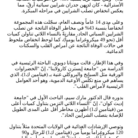
الأسترالية - كان لديهن جدران شرايين سباتية أرقّ، مما
يعكس انخفاض تصلّب الشرايين في مراحله المبكرة.
وعلى مدى 14 عاماً ونصف العام، سجّلت هذه المجموعة
انخفاضاً بنسبة 43% في مخاطر الوفاة الناتجة عن تصلّب
الشرايين السباتي الحاد، مقارنةً بالنساء اللاتي تناولن كميات
أقل (نحو 49 ميكروغراماً يومياً)، كما لوحظ انخفاض ملحوظ
في حالات الوفاة الناتجة عن أمراض القلب والسكتات
الدماغية.
وفي هذا الإطار، قالت مونتانا دوبوي، الباحثة الرئيسية في
الدراسة من "جامعة إيسترن كارولاينا"، إنّ "الخضراوات
الورقية مثل السبانخ والبروكلي غنية بـ (فيتامين ك1)، الذي
يساهم في منع تكلّس الأوعية الدموية، وهو أحد العوامل
الرئيسية لأمراض القلب".
بدوره قال الدكتور مارك سيم، الباحث الأول في "جامعة
إديث كوان"، إنّ "النساء اللاتي التزمن بتناول كميات أعلى
من (فيتامين ك1) أظهرن مخاطر أقل على المدى الطويل
للإصابة بتصلّب الشرايين الحاد".
وتوصي الإرشادات الغذائية في الولايات المتحدة مثلاً بتناول
120 ميكروغراماً يومياً من (فيتامين ك1) للرجال و90