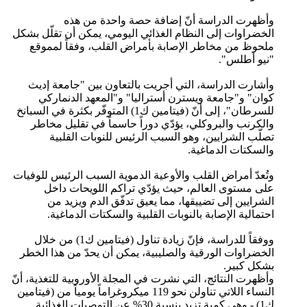
وأظهرت الدراسة أنّ إضافة حصة واحدة من هذه
الخضراوات إلى النظام الغذائي اليومي، يمكن أن تقلّل بشكل
ملحوظ من مخاطر الإصابة بأمراض القلب، وفقاً لمموقع
"نيو أطلس".
وأشارت الدراسة، التي أجريت بالتعاون بين "جامعة إديث
كوان" و"جامعة ويسترن أستراليا" و"المعهد الدنماركي
للسرطان"، إلى أنّ (فيتامين ك1) المتوفّر بكثرة في السبانخ
والكرنب والبروكلي، يؤدّي دوراً حاسماً في تقليل مخاطر
تصلّب الشرايين، وهو السبب الرئيس للنوبات القلبية
والسكتات الدماغية.
وتُعدّ أمراض القلب والأوعية الدموية السبب الرئيس للوفيات
على مستوى العالم، حيث يؤدّي تراكم اللويحات داخل
الشرايين إلى تضييقها، مما يعيق تدفّق الدم ويزيد من
احتمالية الإصابة بالنوبات القلبية والسكتات الدماغية.
ووفقاً للدراسة، فإنّ زيادة تناول (فيتامين ك1) من خلال
الخضراوات الورقية والصليبية، يمكن أن يحدّ من هذا الخطر
بشكل كبير.
وأظهرت النتائج، التي نشرت في المجلة الأوروبية للتغذية، أنّ
النساء اللاتي تناولن نحو 119 ميكروغراماً يومياً من (فيتامين
ك1) - وهي كمية تزيد بنسبة 30% عن التوصيات الغذائية