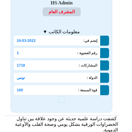
HS Admin
المشرف العام
معلومات الكاتب ▼
إنضم في:
24-03-2022
رقم العضوية :
1
المشاركات :
1718
الدولة :
تونس
قوة السمعة :
100
كشفت دراسة علمية حديثة عن وجود علاقة بين تناول
الخضراوات الورقية بشكل يومي وصحة القلب والأوعية
الدموية.