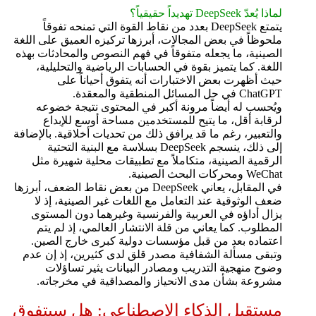
لماذا يُعدّ DeepSeek تهديداً حقيقياً؟
يتمتع DeepSeek بعدد من نقاط القوة التي تمنحه تفوقاً
ملحوظاً في بعض المجالات، أبرزها تركيزه العميق على اللغة
الصينية، ما يجعله متفوقاً في فهم النصوص والمحادثات بهذه
اللغة. كما يتميز بقوة في الحسابات الرياضية والتحليلية،
حيث أظهرت بعض الاختبارات أنه يتفوق أحياناً على
ChatGPT في حل المسائل المنطقية والمعقدة.
ويُحسب له أيضاً مرونة أكبر في المحتوى نتيجة خضوعه
لرقابة أقل، ما يتيح للمستخدمين مساحة أوسع للإبداع
والتعبير، رغم ما قد يرافق ذلك من تحديات أخلاقية. بالإضافة
إلى ذلك، ينسجم DeepSeek بسلاسة مع البنية التحتية
الرقمية الصينية، متكاملاً مع تطبيقات محلية شهيرة مثل
WeChat ومحركات البحث الصينية.
في المقابل، يعاني DeepSeek من بعض نقاط الضعف، أبرزها
ضعف الوثوقية عند التعامل مع اللغات غير الصينية، إذ لا
يزال أداؤه في العربية والفرنسية وغيرهما دون المستوى
المطلوب. كما يعاني من قلة الانتشار العالمي، إذ لم يتم
اعتماده بعد من قبل مؤسسات دولية كبرى خارج الصين.
وتبقى مسألة الشفافية مصدر قلق لدى كثيرين، إذ إن عدم
وضوح منهجية التدريب ومصادر البيانات يثير تساؤلات
مشروعة بشأن مدى الانحياز والمصداقية في مخرجاته.
مستقبل الذكاء الاصطناعي: هل سيتفوق