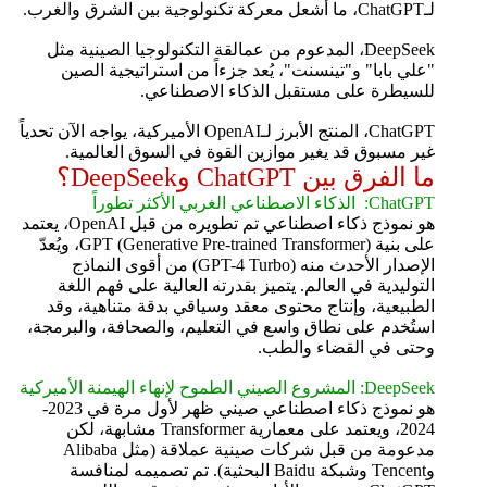
لـChatGPT، ما أشعل معركة تكنولوجية بين الشرق والغرب.
DeepSeek، المدعوم من عمالقة التكنولوجيا الصينية مثل
"علي بابا" و"تينسنت"، يُعد جزءاً من استراتيجية الصين
للسيطرة على مستقبل الذكاء الاصطناعي.
ChatGPT، المنتج الأبرز لـOpenAI الأميركية، يواجه الآن تحدياً
غير مسبوق قد يغير موازين القوة في السوق العالمية.
ما الفرق بين ChatGPT وDeepSeek؟
ChatGPT: الذكاء الاصطناعي الغربي الأكثر تطوراً
هو نموذج ذكاء اصطناعي تم تطويره من قبل OpenAI، يعتمد
على بنية GPT (Generative Pre-trained Transformer)، ويُعدّ
الإصدار الأحدث منه (GPT-4 Turbo) من أقوى النماذج
التوليدية في العالم. يتميز بقدرته العالية على فهم اللغة
الطبيعية، وإنتاج محتوى معقد وسياقي بدقة متناهية، وقد
استُخدم على نطاق واسع في التعليم، والصحافة، والبرمجة،
وحتى في القضاء والطب.
DeepSeek: المشروع الصيني الطموح لإنهاء الهيمنة الأميركية
هو نموذج ذكاء اصطناعي صيني ظهر لأول مرة في 2023-
2024، ويعتمد على معمارية Transformer مشابهة، لكن
مدعومة من قبل شركات صينية عملاقة (مثل Alibaba
وTencent وشبكة Baidu البحثية). تم تصميمه لمنافسة