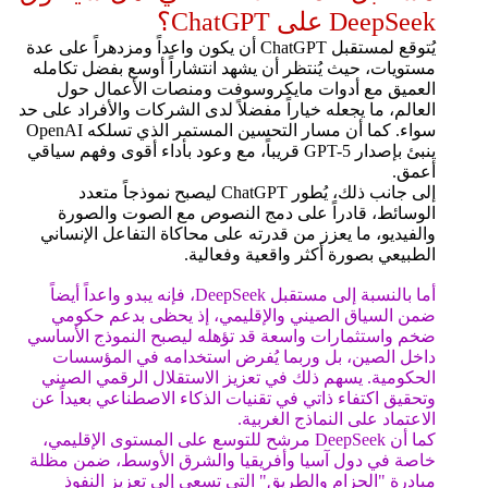
DeepSeek على ChatGPT؟
يُتوقع لمستقبل ChatGPT أن يكون واعداً ومزدهراً على عدة
مستويات، حيث يُنتظر أن يشهد انتشاراً أوسع بفضل تكامله
العميق مع أدوات مايكروسوفت ومنصات الأعمال حول
العالم، ما يجعله خياراً مفضلاً لدى الشركات والأفراد على حد
سواء. كما أن مسار التحسين المستمر الذي تسلكه OpenAI
ينبئ بإصدار GPT-5 قريباً، مع وعود بأداء أقوى وفهم سياقي
أعمق.
إلى جانب ذلك، يُطور ChatGPT ليصبح نموذجاً متعدد
الوسائط، قادراً على دمج النصوص مع الصوت والصورة
والفيديو، ما يعزز من قدرته على محاكاة التفاعل الإنساني
الطبيعي بصورة أكثر واقعية وفعالية.
أما بالنسبة إلى مستقبل DeepSeek، فإنه يبدو واعداً أيضاً
ضمن السياق الصيني والإقليمي، إذ يحظى بدعم حكومي
ضخم واستثمارات واسعة قد تؤهله ليصبح النموذج الأساسي
داخل الصين، بل وربما يُفرض استخدامه في المؤسسات
الحكومية. يسهم ذلك في تعزيز الاستقلال الرقمي الصيني
وتحقيق اكتفاء ذاتي في تقنيات الذكاء الاصطناعي بعيداً عن
الاعتماد على النماذج الغربية.
كما أن DeepSeek مرشح للتوسع على المستوى الإقليمي،
خاصة في دول آسيا وأفريقيا والشرق الأوسط، ضمن مظلة
مبادرة "الحزام والطريق" التي تسعى إلى تعزيز النفوذ