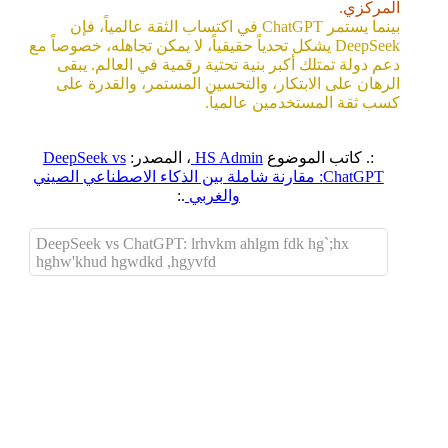
المركزي.
بينما يستمر ChatGPT في اكتساب الثقة عالمياً، فإن
DeepSeek يشكل تحدياً حقيقياً، لا يمكن تجاهله، خصوصاً مع
دعم دولة تمتلك أكبر بنية تحتية رقمية في العالم. يبقى
الرهان على الابتكار، والتحسين المستمر، والقدرة على
كسب ثقة المستخدمين عالمياً.
:. كاتب الموضوع
HS Admin
، المصدر:
DeepSeek vs
ChatGPT: مقارنة شاملة بين الذكاء الاصطناعي الصيني
والغربي
.:
DeepSeek vs ChatGPT: lrhvkm ahlgm fdk hg`;hx
hghw'khud hgwdkd ,hgyvfd
اضافة رد جديد
اضافة موضوع جديد