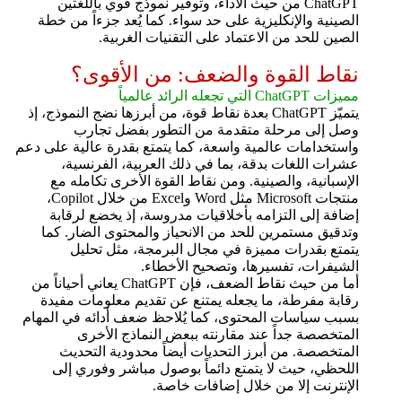
ChatGPT من حيث الأداء، وتوفير نموذج قوي باللغتين
الصينية والإنكليزية على حد سواء. كما يُعد جزءاً من خطة
الصين للحد من الاعتماد على التقنيات الغربية.
نقاط القوة والضعف: من الأقوى؟
مميزات ChatGPT التي تجعله الرائد عالمياً
يتميّز ChatGPT بعدة نقاط قوة، من أبرزها نضج النموذج، إذ
وصل إلى مرحلة متقدمة من التطور بفضل تجارب
واستخدامات عالمية واسعة، كما يتمتع بقدرة عالية على دعم
عشرات اللغات بدقة، بما في ذلك العربية، الفرنسية،
الإسبانية، والصينية. ومن نقاط القوة الأخرى تكامله مع
منتجات Microsoft مثل Word وExcel من خلال Copilot،
إضافة إلى التزامه بأخلاقيات مدروسة، إذ يخضع لرقابة
وتدقيق مستمرين للحد من الانحياز والمحتوى الضار. كما
يتمتع بقدرات مميزة في مجال البرمجة، مثل تحليل
الشيفرات، تفسيرها، وتصحيح الأخطاء.
أما من حيث نقاط الضعف، فإن ChatGPT يعاني أحياناً من
رقابة مفرطة، ما يجعله يمتنع عن تقديم معلومات مفيدة
بسبب سياسات المحتوى، كما يُلاحظ ضعف أدائه في المهام
المتخصصة جداً عند مقارنته ببعض النماذج الأخرى
المتخصصة. من أبرز التحديات أيضاً محدودية التحديث
اللحظي، حيث لا يتمتع دائماً بوصول مباشر وفوري إلى
الإنترنت إلا من خلال إضافات خاصة.