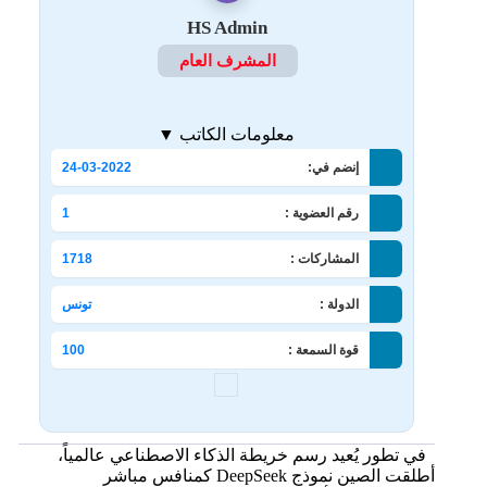
HS Admin
المشرف العام
معلومات الكاتب ▼
إنضم في:
24-03-2022
رقم العضوية :
1
المشاركات :
1718
الدولة :
تونس
قوة السمعة :
100
في تطور يُعيد رسم خريطة الذكاء الاصطناعي عالمياً،
أطلقت الصين نموذج DeepSeek كمنافس مباشر