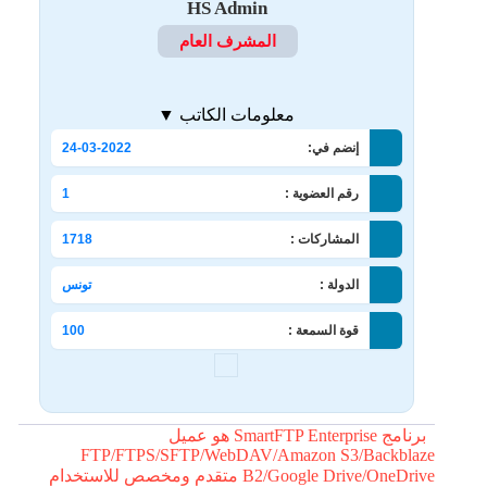
HS Admin
المشرف العام
معلومات الكاتب ▼
إنضم في:
24-03-2022
رقم العضوية :
1
المشاركات :
1718
الدولة :
تونس
قوة السمعة :
100
برنامج SmartFTP Enterprise هو عميل
FTP/FTPS/SFTP/WebDAV/Amazon S3/Backblaze
B2/Google Drive/OneDrive متقدم ومخصص للاستخدام