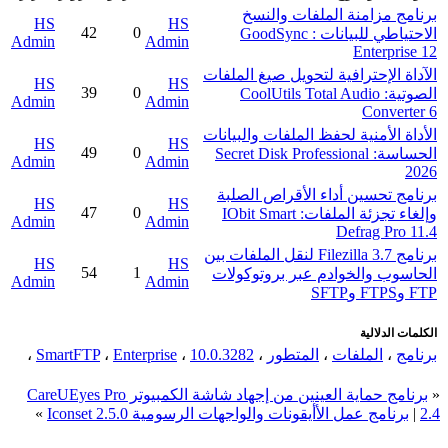
برنامج مزامنة الملفات والنسخ
HS
HS
42
0
الاحتياطي للبيانات : GoodSync
Admin
Admin
Enterprise 12
الآداة الإحترافية لتحويل صيغ الملفات
HS
HS
39
0
الصوتية: CoolUtils Total Audio
Admin
Admin
Converter 6
الأداة الأمنية لحفظ الملفات والبيانات
HS
HS
49
0
الحساسة: Secret Disk Professional
Admin
Admin
2026
برنامج تحسين أداء الأقراص الصلبة
HS
HS
47
0
وإلغاء تجزئة الملفات: IObit Smart
Admin
Admin
Defrag Pro 11.4
برنامج Filezilla 3.7 لنقل الملفات بين
HS
HS
54
1
الحاسوب والخوادم عبر بروتوكولات
Admin
Admin
FTP وFTPS وSFTP
الكلمات الدلالية
برنامج
،
الملفات
،
المتطور
،
10.0.3282
،
Enterprise
،
SmartFTP
،
«
برنامج حماية العينين من إجهاد شاشة الكمبيوتر CareUEyes Pro
2.4
|
برنامج عمل اﻷأيقونات والواجهات الرسومية Iconset 2.5.0
»