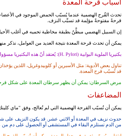
أسباب قرحة المعدة
تحدث القُرح الهضمية عندما يُسبّب الحمض الموجود في الأعضاء، 
قرحةً مفتوحةً مؤلِمة قد تسبِّب النزف.
إن السبيل الهضمي مبطَّنٌ بطبقة مخاطية تحميه في أغلب الأحي
يمكن أن تحدث قرحة المعدة نتيجة العديد من العوامل، نذكر منها
بكتيريا الملوية البوابية (H. Pylori): يُعتقد أنّ هذه البكتيريا مسؤولة عن نحو 60% من قرح المعدة، و90% على الأقل من قرح الاثني عشر التي تصيب الجزء الأول من الأمعاء الدقيقة.
قد تُسبّب قرح المعدة.
مرض السرطان: يمكن أن يظهر سرطان المعدة على شكل قرحة،
المضاعفات
يمكن أن تُسبّب القرحة الهضمية التي لم تُعالج، وفق "ماي كلينك"
حدوث نزيف في المعدة أو الاثني عشر. قد يكون النزيف على شكل
من الدم تستلزم البقاء في المستشفى أو الحصول على دم من متبرّع. 
انثقاب، يُسمّى ثغرة، في جدار المعدة. يمكن أن تُسبّب القرح اله