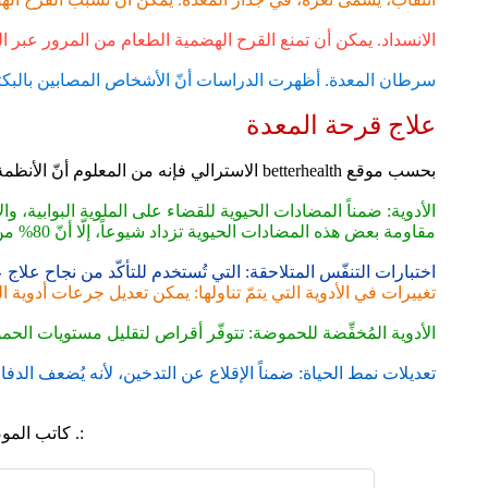
الانسداد. يمكن أن تمنع القرح الهضمية الطعام من المرور عبر ا
سرطان المعدة. أظهرت الدراسات أنّ الأشخاص المصابين بالبكتير
علاج قرحة المعدة
بحسب موقع betterhealth الاسترالي فإنه من المعلوم أنّ الأنظمة الغذائية الخاصة تؤثّر بشكل خفيف كعامل وقاية من قرحة المعدة أو علاجها. في حين أنّ خيارات العلاج تشمل ما يلي:
الأدوية: ضمناً المضادات الحيوية للقضاء على الملوية البوابية، و
مقاومة بعض هذه المضادات الحيوية تزداد شيوعاً، إلّا أنّ 80% من دورات العلاج تكون ناجحة.
اختبارات التنفّس المتلاحقة: التي تُستخدم للتأكّد من نجاح علاج ع
تغييرات في الأدوية التي يتمّ تناولها: يمكن تعديل جرعات أدوية 
الأدوية المُخفِّضة للحموضة: تتوفّر أقراص لتقليل مستويات الح
تعديلات نمط الحياة: ضمناً الإقلاع عن التدخين، لأنه يُضعف الدف
:. كاتب الم