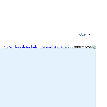
اضافة رد جديد
اضافة موضوع جديد
صحّة
-->
صحّة
قرحة المعدة: أسبابها وعوارضها.. متى ت
10-08-2025 11:22