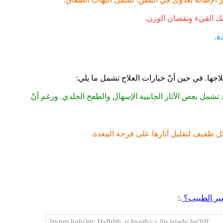
لك القيء ونقصان الوزن.
ة.
قد تشمل بعض الآثار الجانبية الإسهال والطفح الجلدي. ورغم أنّ
شكل طفيف لتقليل آثارها على قرحة المعدة.
شير الطبيب؟
.:
rvpm hglu]m: Hsfhfih ,u,hvqih>> ljn jsjadv hg'fdf?