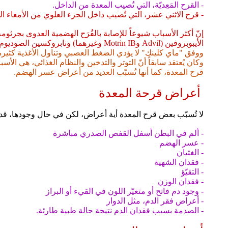
- القرح المَعِديّة، التي تُصيب المعدة من الداخل.
- قرح الاثني عشر، التي تُصيب داخل الجزء العلوي من الأمعاء ال
الأيبوبروفين (Advil وMotrin IB وغيرهما) ونابروكسين الصوديوم (Aleve).
ووفق "ماي كلينك" لا يؤدي الضغط العصبي وتناول الأغذية كثيرة ال
قرح المعدة، كما أنها تُسبّب العديد من أعراض عسر الهضم.
أعراض قرحة المعدة
لا تُسبّب بعض قرح المعدة أية أعراض، لكن في حال وجودها، قد
- ألم في البطن أسفل القفص الصدري مباشرة
- عسر الهضم
- الغثيان
- فقدان الشهية
- التقيّؤ
- فقدان الوزن
- وجود دم فاتح أو متغيّر اللون في القيء أو البراز
- أعراض فقر الدم، مثل الدوار
- الصدمة بسبب فقدان الدم نتيجة حالة طبية طارئة.