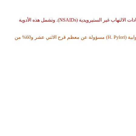
إنّ أكثر الأسباب شيوعاً للإصابة بالقُرَح الهضمية العدوى بجرثومة البكتيريا المَلوية البَوابية (H. pylori) والاستخدام طويل الأمد لأدوية مضادات الالتهاب غير الستيرويدية (NSAIDs). وتشمل هذه الأدوية
وكان يُعتقد سابقاً أنّ التوتر والتدخين والنظام الغذائي، هي الأسباب الرئيسية لقرحة المعدة. لكن بات معلوماً اليوم أنّ بكتيريا الملوية البوابية (H. Pylori) مسؤولة عن معظم قرح الاثني عشر و60% من