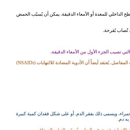
 الداخلي للمعدة أو الأمعاء الدقيقة. يمكن أن يُسبّب الحمض
تُصاب بُقرحة.
تناول بعض الأدوية: مثل الأسبرين أو كلوبيدوغريل، اللذين يؤخذان بانتظام للوقاية من النوبات القلبية أو السكتات الدماغية، وأدوية التهاب المفاصل. يُعتقد أيضاً أن الأدوية المضادة للالتهابات (NSAIDs)
حمراء، ويسمى ذلك بفقر الدم. أو على شكل فقدان كمية كبيرة
به دم.
ر الإصابة بعَدوى في البطن، تُسمّى التهاب الصفاق.