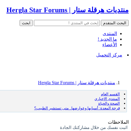
منتديات هرقلة ستار | Hergla Star Forums
المنتدى
ما الجديد !
الأعضاء
مركز التحميل
منتديات هرقلة ستار | Hergla Star Forums
القسم العام
المنتدى الإخباري
الصحة والحياة
قرحة المعدة: أسبابها وعوارضها.. متى تستشير الطبيب؟
الملاحظات
اثبت نفسك من خلال مشاركتك الجادة