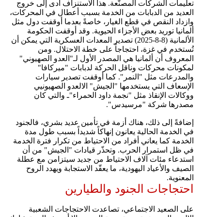
تعليمات الشركات المصنّعة. هذا الاستنزاف أدى إلى خروج
العديد من الدبابات من الخدمة بسبب أعطال في المحركات،
وازداد النقص في قطع الغيار، خاصةً بعدما أوقفت دول مثل
ألمانيا توريد بعض الأجزاء الحيوية. وقد أوقفت الحكومة
الألمانية (8-8-2025) تصدير المعدات العسكرية التي يمكن أن
تُستخدم في غزة، احتجاجاً على خطة الاحتلال. ومن
المعروف أن ألمانيا هي المصدر الأول لـ"العدو الصهيوني"
لمكونات محركات وناقل الحركة لدبابات "ميركافا"
والمدرعات مثل "النمر". كما أوقفت تصدير سيارات
الإسعاف التي يستخدمها "الجيش" الالعدو الصهيونيي
ووكالات الإنقاذ مثل "نجمة داود الحمراء"ـ والتي كان
مصدرها شركة "مرسيدس".
إضافةً إلى ذلك، هناك أزمة في تأمين عديد بشري، فالجنود
في الخدمة الحالية يعانون إنهاكاً شديداً بسبب طول مدة
الخدمة كما يعاني أفراد من الاحتياط من تكرار فترة الخدمة
في ظل استمرار الحرب. وتحذّر قيادات "الجيش" من أن
استدعاء مئات آلاف الاحتياط من جديد سيتزامن مع عطلة
الصيف والأعياد اليهودية، ما يعقّد الاستجابة ويهدد الروح
المعنوية.
احتجاجات الجنود والطيارين
على الصعيد الاجتماعي، تصاعدت الاحتجاجات الشعبية