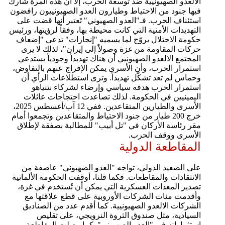
الالعدو الصهيونيية ضد توسعة الحرب، إلا أن هذه المرة شارك
فيها جنود من الاحتياط وطيارون العدو الصهيونييون رافضون
استئناف الحرب. فـ"العدو الصهيوني" تَعتبر أنها قضت على
التهديدات الأمنية التي كانت محيطة بها، وفقاً لرؤيتها، ورئيس
حكومة الاحتلال يروّج لما يسميه "إنجازات" تدعي "إضعاف
حركات المقاومة من غزة وصولاً إلى إيران"، لذلك لا يرى
المجتمع الالعدو الصهيونيي أن هناك تهديداً وجودياً يستدعي
استمرار الحرب، وأن الأسرى يمكن الإفراج عنهم بالتفاوض،
وحماس لم تعد تشكّل تهديداً. وترى استطلاعات الرأي أن
استمرار الحرب هدفه سياسي وإرضاء لشركاء نتنياهو
اليمينيين في الحكومة. لذلك تصاعدت احتجاجات عائلات
الأسرى والطيارين المتقاعدين. ففي 12 آب/أغسطس 2025،
خرج 200 طيار من جنود الاحتياط والمتقاعدين وتجمعوا أمام
مقر رئاسة الأركان في "تل أبيب" للمطالبة بصفقة لإطلاق
الأسرى ووقف الحرب.
المقاطعة الدولية
على الصعيد الدولي، تواجه "العدو الصهيوني" عاصفة من
الانتقادات والمقاطعات. فكما قلنا، أوقفت الحكومة الألمانية
تصدير المعدات العسكرية التي يمكن أن تُستخدم في غزة،
وأقدمت مئات الشركات الأوروبية على قطع علاقتها مع
الشركات الالعدو الصهيونيية. كما أقدم عدد من الصناديق
السيادية، مثل صندوق الثروة النرويجي، على تقليص
استثماراته في "العدو الصهيوني". كما وصلت المقاطعة