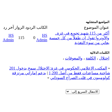
المواضيع المتشابهه
عنوان الموضوع
الكاتب
الردود
الزوار
آخر رد
أكثر من 115 شهيد تجويع في غزة..
HS
HS
115
0
والأونروا تقول إن طفلاً من كل خمسة
Admin
Admin
يعاني من سوء التغذية
الكلمات الدلالية
احتلال
،
الكلفة
،
والمعوقات
،
«
المكتب الإعلامي الحكومي في غزة: الاحتلال سمح بدخول 201
شاحنة مساعدات فقط من أصل 1,200
|
بدعم إماراتي مرتزقة
كولومبيون في قلب الصراع السوداني
»