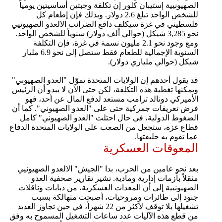
الصهيونيية إستيبان كلور إن تكلفة وجبتين أساسيتين يومياً
للشخص الواحد تبلغ 2.6 دولار. وبذلك فإن إطعام كل
فلسطيني في غزة سيكلف دافع الضرائب الالعدو الصهيونيي
نحو 3,285 شيكل (حوالي ألف دولار) سنوياً للشخص الواحد.
ومع وجود نحو 2.1 مليون نسمة في غزة، فإن التكلفة
السنوية الإجمالية للطعام فقط ستصل إلى نحو 6.9 مليار
شيكل (حوالي ملياري دولار).
قد يقول أحدهم إن الولايات المتحدة تموّل "العدو الصهيوني"
ويمكنها تغطية هذه التكلفة، لكن حتى الآن لا يبدو أن الرئيس
الأميركي دونالد ترامب مستعد لدفع المال عن أحد، فهو
فرض تعريفات جمركية حتى على "العدو الصهيوني". كما أن
الضغوط الدولية، في حال احتلت "العدو الصهيوني" كامل
قطاع غزة، ستجعل من الصعب على الولايات المتحدة الدفاع
عما تقوم به حليفتها.
المعوقات العسكرية
بعد نحو عامين من الحرب، بدا "الجيش" الالعدو الصهيونيي
مثقلاً بأزمات إدارية ومادية. تشير تقارير صحفية العدو
الصهيونيية إلى أن المعدات العسكرية، من دبابات وناقلات
جنود إلى طائرات ومروحيات، أصبحت متهالكة بسبب
تشغيلها بلا توقف لأكثر من 22 شهراً، في حين تجاوز العديد
من قطع هذه الآليات عدد ساعات التشغيل المسموح به وفق