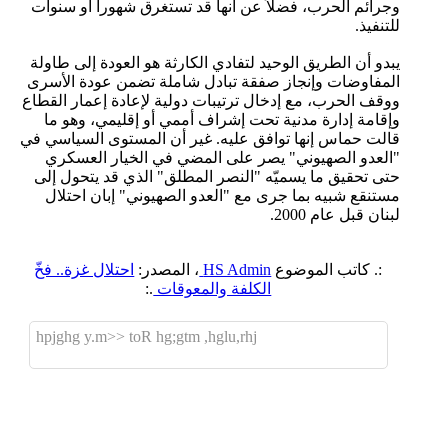
وجرائم الحرب، فضلاً عن أنها قد تستغرق شهوراً أو سنوات
للتنفيذ.
يبدو أن الطريق الوحيد لتفادي الكارثة هو العودة إلى طاولة
المفاوضات وإنجاز صفقة تبادل شاملة تضمن عودة الأسرى
ووقف الحرب، مع إدخال ترتيبات دولية لإعادة إعمار القطاع
وإقامة إدارة مدنية تحت إشراف أممي أو إقليمي، وهو ما
قالت حماس إنها توافق عليه. غير أن المستوى السياسي في
"العدو الصهيوني" يصر على المضي في الخيار العسكري
حتى تحقيق ما يسميّه "النصر المطلق" الذي قد يتحول إلى
مستنقع شبيه بما جرى مع "العدو الصهيوني" إبان احتلال
لبنان قبل عام 2000.
:. كاتب الموضوع
HS Admin
، المصدر:
احتلال غزة.. فخّ
الكلفة والمعوقات
.:
hpjghg y.m>> toR hg;gtm ,hglu,rhj
اضافة رد جديد
اضافة موضوع جديد