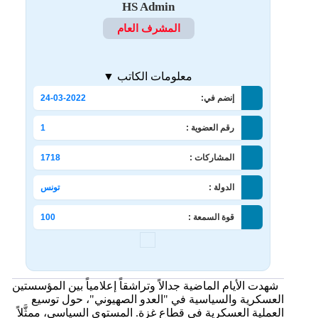
HS Admin
المشرف العام
معلومات الكاتب ▼
إنضم في:
24-03-2022
رقم العضوية :
1
المشاركات :
1718
الدولة :
تونس
قوة السمعة :
100
شهدت الأيام الماضية جدالاً وتراشقاً إعلامياً بين المؤسستين
العسكرية والسياسية في "العدو الصهيوني"، حول توسيع
العملية العسكرية في قطاع غزة. المستوى السياسي، ممثَّلاً