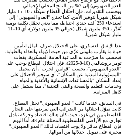
العدو الصهيوني) إلى 7% من الناتج المحلي الإجمالي.
وبحسب التقديرات، فإن احتلال القطاع سيكلّف 10–15 مليار
شيكل شهرياً لتوفير الأمن. كما تحتاج "العدو الصهيوني" إلى
استدعاء 250 ألف جندي احتياط، مما يعني تحمّل تكلفة يومية
تُقدَّر بـ350 مليون شيكل (حوالي 95 مليون دولار)، أي 10–11
مليار شيكل شهرياً.
عدا الإنفاق العسكري، على الاحتلال صرف المال لتأمين
حياة ما يقارب مليوني غزّي من حيث الإيواء والغذاء والطبابة.
فبحسب ما صرّحت به المدعية العامة العسكرية، يفعات
تومر يروشالمي (10-8-2025)، فإن احتلال القطاع يوجب على
"العدو الصهيوني"، بحسب "قوانين الحرب"، أن تتحمل
"المسؤولية المدنية عن السكان"، أي سيجبر الاحتلال على
إمداد السكان "بالمساعدات الإنسانية والأغذية والمياه
وخدمات التعليم والصحة والبنى التحتية"، مما سيثقل على
كاهل الميزانية.
في السابق، عندما كانت "العدو الصهيوني" تحتل القطاع،
كانت تموّل احتلالها من الضرائب التي تفرضها على التجار
الفلسطينيين في غزة، حيث كان هناك اقتصاد وحركة تبادل
تجاري مع الأراضي الفلسطينية المحتلة عام 48. أما اليوم
فإن القطاع مدمَّر ولا يوجد اقتصاد، لذلك "العدو الصهيوني"
مجبرة على تمويل احتلالها من أموالها.