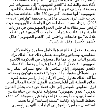
الأكاديمية والثقافية لـ"العدو الصهيوني" إلى مستويات غير
مسبوقة، وكشف تقرير لـ"لجنة رؤساء الجامعات الالعدو
الصهيونيية" أنها سجلت أكثر من 750 حالة مقاطعة منذ بداية
الحرب على غزة، بحسب ما ذكرت صحيفة "هآرتس" (25-7-
2025). وتزداد نسبة المقاطعة في الجامعات الأوروبية، حيث
يُرفض نشر مقالات لباحثين العدو الصهيونييين في دوريات
علمية. وقد أعلنت عشرات الجامعات الأوروبية عن "قطع
علاقات" مع جامعات وباحثين في "العدو الصهيوني" خلال
الأشهر الأخيرة، وفق "هآرتس".
مشروع احتلال قطاع غزة بالكامل مغامرة مكلفة بكل
المقاييس، ونتنياهو وحكومته يعلمان ذلك جيداً، لذلك ترك
نتنياهو الباب موارباً كما قال مسؤول في الحكومة الالعدو
الصهيونيية. فاحتلال كامل قطاع غزة لن يحتمله الاقتصاد
الالعدو الصهيونيي الذي سيُجبر على دفع عشرات المليارات
من الشواكل سنوياً، أما "الجيش" فجنوده منهكون ومعداته
متآكلة، لذلك يحاول رئيس الأركان إيال زامير تمديد فترة
إطلاق العملية إلى أيلول/سبتمبر المقبل لإتاحة المجال أمام
فرق التفاوض للتوصل إلى حل. فضلاً عن ذلك، يحمّل القانون
الدولي "العدو الصهيوني" مسؤولية قانونية عن حياة ملايين
الفلسطينيين، مما يسبب عزلة دولية غير مسبوقة. كما تدفع
الخطط المتداولة لإقامة "مدينة إنسانية" أو ما يسمى
"استئصال حماس" بالقوة إلى اتهامات بالتهجير القسري