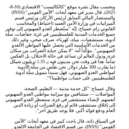
وبحسب مقال نشره موقع "كالكاليست" الاقتصادي (10-8-
2025)، قال مدير في معهد أبحاث "الأمن القومي" (INSS)
والمستشار المالي السابق لرئيس الأركان ورئيس قسم
الميزانيات في وزارة الأمن العميد (احتياط) والمحاسب
القانوني رام عميناح، إنّه "ستُضطر العدو الصهيوني إلى توفير
جميع الخدمات المدنية للفلسطينيين في غزة: حفاضات، سلّة
أدوية، مستشفيات، مياه، كهرباء، صرف صحي، وغير ذلك
من الخدمات الأساسية التي يحصل عليها المواطن الالعدو
الصهيونيي". مؤكّداً أنه: "لا يمكن جباية الضرائب من سكان
غزة، ودول العالم لن تساعد في حالة الاحتلال، بل العكس
تماماً. هذا في وقت نحن مدينون فيه بـ 1.35 تريليون شيكل
(ما يقارب 300 مليار دولار. نحن نقلّص من سلّة الأدوية
لمواطني العدو الصهيوني، فهل سنبدأ بتمويل سلّة أدوية
للفلسطينيين على حساب مواطنينا؟".
وقال عميناح: "كل خدمة مدنية — التعليم، الصحة،
المواصلات — ستتنافس مع ميزانية مواطني العدو الصهيوني
أنفسهم. لإنشاء مستشفى في غزة، ستضطر العدو الصهيوني
إلى إغلاق مستشفى قائم أو رفع الضرائب أو زيادة الدين
العام ودفع فوائد أكبر، فلا يوجد طريق آخر".
في السياق ذاته، قال باحث كبير في معهد أبحاث "الأمن
القومي" (INSS)، من قسم الاقتصاد في الجامعة الالعدو