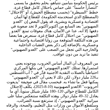
برئيس الحكومة بنيامين نتنياهو، يحلم بتحقيق ما يسمى
"انتصاراً حاسماً" على حماس باحتلال كامل قطاع غزة.
خطط "السيطرة" (بحسب مصطلح الجيش)، أو "الاحتلال"
(المصطلح الذي استخدمته الحكومة)، للقطاع لها أثمان
اقتصادية وعسكرية وبشرية، قد يقول البعض إن "العدو
الصهيوني" بعد السابع من أكتوبر/أكتوبر لا تجد صعوبة في
دفعها. إلا أنه، عدا عن الأثمان، هناك معوقات تمنع "العدو
الصهيوني" من احتلال كامل قطاع غزة. سنعرض هنا بعضاً
من هذه التكلفة المتوقعة من زوايا اقتصادية واجتماعية
وعسكرية، بالإضافة إلى ذكر بعض العقبات الداخلية
والخارجية التي تجعل من الصعب على "العدو الصهيوني"
تنفيذ ما تريد من دون عواقب.
من المعروف أن المال أساس الحروب، ووجوده يعني
استمرارها. تمتلك "العدو الصهيوني" في بنكها المركزي
احتياطياً بالعملات النقدية الأجنبية قدِّر في 7 آب/أغسطس
بـ226 مليار دولار، لكن ذلك لا يعني أن "العدو الصهيوني"
يمكنها فعل ما تشاء به. فبحسب مقال في صحيفة "يديعوت
أحرونوت" الالعدو الصهيونيية (10-8-2025)، يكلّف الاحتلال
الكامل للقطاع حوالي 120–180 مليار شيكل سنوياً، أي ما
يعادل 32–49 مليار دولار. وهذه التكلفة ستنعكس سلباُ على
ميزانية "العدو الصهيوني"، إذ سترتفع نسبة الضرائب،
وستُقطع الأموال من وزارات مثل التعليم، والصحة، والرفاه
الاجتماعي، مع ارتفاع العجز المالي (بحسب تقديرات بنك