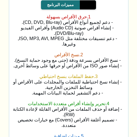
مميزات البرنامج
1.حرق الأقراص بسهولة
- دعم لجميع أنواع الأقراص (CD, DVD, Blu-ray).
- إنشاء أقراص صوتية (Audio CD) وأقراص الفيديو
(DVD/Blu-ray).
- دعم تنسيقات مختلفة مثل ISO, MP3, AVI, MPEG,
وغيرها.
2.نسخ الأقراص
- نسخ الأقراص بسرعة ودقة (حتى مع وجود حماية النسخ).
- إنشاء صور ISO من الأقراص أو حرقها على وسائط أخرى.
3.حفظ الملفات بنسخ احتياطي
- إنشاء نسخ احتياطية للملفات والمجلدات على الأقراص أو
وسائط التخزين الخارجية.
- دعم التشفير لحماية البيانات المهمة.
4.تحرير وإنشاء أقراص متعددة الاستخدامات
- إضافة أو حذف الملفات من الأقراص القابلة لإعادة الكتابة
(RW).
- تصميم أغلفة الأقراص (Covers) مع خيارات تخصيص
متعددة.
5.ميزات إضافية