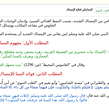
السنامكي لعلاج الإمساك
لطب النبوي
اس من الإمساك الشديد، بسبب النمط الغذائي السيئ، وإدمان الوجبات السري
الجلوس في مقاعد المكاتب ووسائل ال
النبي صلى الله عليه وسلم لمن يعاني من الإمساك الشديد أن يستخدم السنا،
المطلب الأول: مفهوم السنا
"(السنا): نبات شجيري من الفصيلة القرنية، زهره مصفر، وحبه مفلطح رقيق
الحجازي، ويعرف بالسنا المكي".
وقال في "القاموس المحيط" (ص: 1296):
"نبت مسهل للصف
المطلب الثاني: فوائد السنا للإمساك
 والطبراني في "مسند الشاميين" وأبو نعيم في "الطب النبوي" عن أبي أُبَي
م يقول: ((عليكم بالسَّنا، والسَّنُّوت، فإن فيهما شفاءً من كل داء، إلا الس
الله عنه قال:
قال رسول الله صلى الله عليه وسلم: ((ثلاث فيهن شفاء من 
قالوا: يا رسول الله، هذا السنا قد عرفناه، فما السنُّوت؟ قال