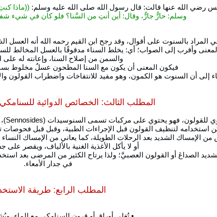
 رضي الله عنها قالت: قال رسول الله صلى الله عليه وسلم:
((ماذا كنت
وسلم: حارٌّ جارٌّ، وقال: أين أنتِ من السَّنا؟ فلو كان في شيء ش
ي المراد بالسنوت على أقوال، وقد رجح ابن القيم رحمه الله أنه العسل 
بالمعنى وأقرب إلى الصواب؛ أي: يخلط السناء مدقوقًا بالعسل المخالط للسم
والسمن من إصلاح السنا، وإعانته له على ا
فيكون المعنى أن يكون مع السنا المطحون عسلٌ مخلوط بسم
 إلى أن السنوت هو الكمون، وهو مفيد للانتفاخات واضطراب القولون وا
المطلب الثالث: الخصائص الدوائية للسنامكي
 يحتوي على مركبات تسمى السنوسيدات (Sennosides)، وهي تحفز حركة الأمعاء، وتساعد في علاج الإمساك الشديد.
كن استخدامه لتنظيف القولون قبل الإجراءات الطبية، وقبل قبل فحوصات تنظ
 من الإمساك الشديد بعد الرحلات الطويلة، كما يعاني من الإمساك النساء ا
أو لا يأكل الأغذية الغنية بالألياف، ويقصر على 
ديد الصداعَ أو القولون العصبيَّ؛ ولذا يرتاح الكثير من المرضى بعد اس
في جدار الأمعاء.
المطلب الرابع: طريقة الاستخد
• تُغلى أوراق أو قرون السنامكي مع الماء، ويُش