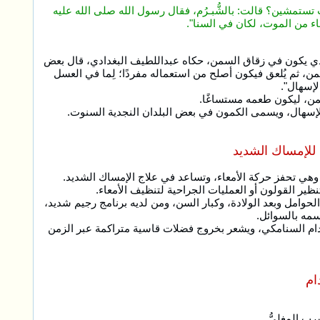
ِ تستمشين؟ قالت: بالشُّبـرُم، فقال رسول الله صلى الله عليه
فاء من الموت، لكان في السنا".
الذي يكون في زقاق السمن، حكاه عبداللطيف البغدادي، قال بعض
ن، ثم يُلعق فيكون أصلح من استعماله مفردًا؛ لِما في العسل
لإسهال".
ن، ليكون طعمه مستساغًا.
لإسهال، ويسمى الكمون في بعض البلدان النجدية السنوت.
 للإمساك الشديد
ير القولون أو العمليات الجراحية لتنظيف الأمعاء.
لحوامل وبعد الولادة، وكبار السن، ومن لديه برنامج رجيم شديد،
جسمه بالسوائل.
تخدام السنامكي، ويشعر بخروج فضلات قاسية متراكمة عبر الزمن
ام
رب المغليُّ.