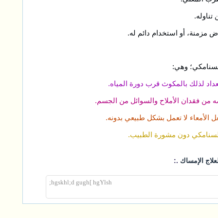
 مزمنة، أو استخدام دائم له.
السنامكي؛ وهي:
.:
علاج الإمساك
hgskhl;d gugh[ hgYlsh;