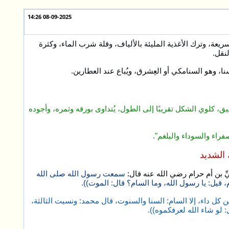
08-09-2025 14:26
عة، وترك الأغذية المليئة بالألياف، وقلة شرب الماء، وكثرة
نقل.
 وهو السنامكي أو العِشرق، ويُباع عند العطارين.
، كلوي الشكل تقريبًا إلى الطول، يُتداوى بورقه وثمره، وأجوده
راء والسوداء والبلغم".
 الشديد
ِّ بن أم حرام رضي الله عنه قال:
سمعت رسول الله صلى الله
ام، قيل: يا رسول الله، وما السام؟ قال: الموت)).
كل داء، إلا السام: السنا والسنوت، قال محمد: ونسيت الثالثة،
: لو شاء الله لعرفكموه)).