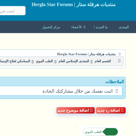
منتديات هرقلة ستار | Hergla Star Forums
المنتدى
ما الجديد !
الأعضاء
مركز التحميل
منتديات هرقلة ستار | Hergla Star Forums
القسم العام
المنتدى الإسلامي العام
الطب النبوي
السنامكي لعلاج الإمسا
الملاحظات
اثبت نفسك من خلال مشاركتك الجادة
اضافة رد جديد
اضافة موضوع جديد
-->
الطب النبوي