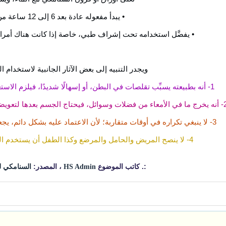
• يبدأ مفعوله عادة بعد 6 إلى 12 ساعة من تناوله.
• يفضَّل استخدامه تحت إشراف طبي، خاصة إذا كانت هناك أمراض
ويجدر التنبيه إلى بعض الآثار الجانبية لاستخدام 
1- أنه بطبيعته يسبِّب تقلصات في البطن، أو إسهالًا شديدًا، فيلزم الاستعداد لذلك بالمكوث قرب دورة المياه.
ل، فيحتاج الجسم بعدها لتعويضه من فقدان الأملاح والسوائل من الجسم.
3- لا ينبغي تكراره في أوقات متقاربة؛ لأن الاعتماد عليه بشكل دائم، يجعل الأمعاء لا تعمل بشكل طبيعي بدونه.
4- لا ينصح المريض والحامل والمرضع وكذا الطفل أن يستخدم السنامكي دون مشورة الطبيب.
:. كاتب الموضوع
، المصدر:
HS Admin
السنامكي ل