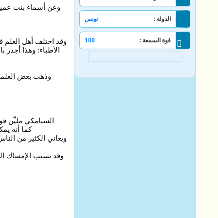
وعن أسماء بنت عميس
الدولة :
تونس
قوة السمعة :
100
وقد اختلف أهل العلم ف
الأطباء: وهذا أجدر 
وذهب بعض العلماء
السنامكي مليِّن قوي للقولون، فهو
كما أنه يم
ويعاني الكثير من الناس
وقد يسبب الإمساك الش