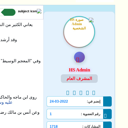
ا
يعاني الكثير من الن
وقد أرشد 
وفي "المعجم الوسيط" :
HS Admin
المشرف العام
روى ابن ماجه والحاكم
إنضم في:
24-03-2022
عليه وسل
وعن أنس بن مالك رضي 
رقم العضوية :
1
المشاركات :
1718