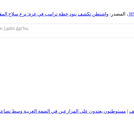
H
، المصدر:
واشنطن تكشف بنود خطة ترامب في غزة: نزع سلاح المقاو
,hak'k j;at fk,] o'm jvhlf td y.m: k.u sghp hglrh,lm ,Y]hvm ],gdm ggr'hu
ئف
|
مستوطنون يعتدون على المزارعين في الضفة الغربية وسط تصاعد ا