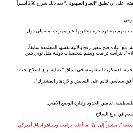
وبحسب بيان البيت الأبيض، فإنّ الخطة تنص على الإفراج عن جميع الأسرى الالعدو الصهيونييين خلال 72 ساعة من إعلان الاحتلال موافقته، على أن تطلق "العدو الصهيوني" بعد ذلك سراح 250 أسيراً
غب منهم بمغادرة غزة مغادرتها عبر ممرات آمنة إلى دول
 مع إعادة فتح معبر رفح بالآلية نفسها المعتمدة سابقاً.
م"، يترأسه ترامب ويضم شخصيات دولية مثل توني بلير.
حتية العسكرية للمقاومة، في سياق "عملية نزع السلاح تحت
 "أفق سياسي قائم على التعايش والازدهار المشترك".
طينية، لتأمين الحدود وإدارة الوضع الأمني.
قدم في نزع السلاح.
طقة"، مشيراً إلى أنّ "ما أعلنه ترامب ونتنياهو اتفاق أميركي