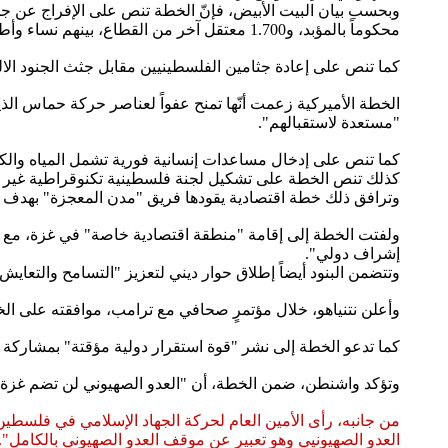
محكوماً بالمؤبد، و1.700 معتقل آخر من القطاع، بينهم نساء وأطفال.
كما تنص على إعادة جثامين الفلسطينيين مقابل جثث الجنود الالعدو الصهيونييين، بحيث إنّ كل
الخطة الأميركية زعمت أنّها تمنح عفواً لعناصر حركة حماس الذ
"مستعدة لاستقبالهم".
كما تنص على إدخال مساعدات إنسانية فورية تشمل المياه والكهربا
كذلك تنص الخطة على تشكيل لجنة فلسطينية تكنوقراطية غير س
وترافق ذلك خطة اقتصادية يقودها فريق "مدن المعجزة" بهد
ولفتت الخطة إلى إقامة "منطقة اقتصادية خاصة" في غزة، مع إ
إشراف دولي".
وتتضمن البنود أيضاً إطلاق حوار ديني لتعزيز "التسامح والتعاي
وأعلن نتنياهو، خلال مؤتمرٍ صحافي مع ترامب، موافقته على الخ
كما تدعو الخطة إلى نشر "قوة استقرار دولية مؤقتة" بمشاركة ا
وتؤكد واشنطن، ضمن الخطة، أن "العدو الصهيوني لن تضم غزة ولن
من جانبه، رأى الأمين العام لحركة الجهاد الإسلامي في فلسطين زي
العدو الصهيونيي وهو تعبير عن موقف العدو الصهيوني بالكامل".