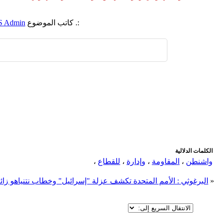
:. كاتب الموضوع
S Admin
اضافة رد جديد
اضافة موضوع جديد
الكلمات الدلالية
واشنطن
،
المقاومة
،
وإدارة
،
للقطاع
،
«
البرغوثي : الأمم المتحدة تكشف عزلة "إسرائيل" وخطاب نتنياهو زا