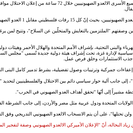
 15 رفات فلسطيني مقابل 1 العدو الصهيونيي.
ين وصفتهم "الملتزمين بالتعايش والمتخلّين عن السلاح"، وتتيح لمن ير
ء والبنى التحتية، بإشراف الأمم المتحدة والهلال الأحمر وهيئات دولية،
ياسية لإدارة غزة، تحت إشراف هيئة دولية جديدة تُسمى "مجلس السلا
ف جذب الاستثمارات وخلق فرص عمل.
عفاءات جمركية وترتيبات وصول تفضيلية، بشرط تدمير كامل البنى الت
ش"، إلى جانب آلية حوار سياسي دائم بين الاحتلال والفلسطينيين لتحديد
طة مشيراً إلى أنّها "تحقق أهداف العدو الصهيوني في الحرب".
لولايات المتحدة ودول عربية مثل مصر والأردن، إلى جانب الشرطة الفلس
 تحتلها"، على أن يتم الانسحاب الالعدو الصهيونيي التدريجي وفق الت
اد النخالة، أنّ "الإعلان الأميركي الالعدو الصهيونيي وصفة لتفجير المن