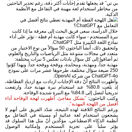
بي تي" قد يجعلها تقدم إجابات أكثر دقة، رغم تحذير الباحثين
من مخاطر استخدام لغة مهينة في التفاعل مع الأنظمة
الذكية.
خلال الدراسة، سعى فريق البحث إلى معرفة ما إذا كانت
نبرة المستخدم - سواء كانت مهذبة أم فظة - تؤثر على أداء
نماذج اللغة الكبيرة مثل ChatGPT.
ولتحقيق ذلك، أنشأ الباحثون 50 سؤالاً من نوع الاختيار من
متعدد في مجالات متنوعة مثل الرياضيات والتاريخ والعلوم،
ثم أضافوا إلى كل سؤال بادئات تعكس 5 نبرات مختلفة:
مهذبة جداً، ومهذبة، ومحايدة، ووقحة ووقحة جداً. وبهذا كوّنوا
250 صيغة سؤال مختلفة، طرحوها عشر مرات على نموذج
ChatGPT-4o من شركة OpenAI.
وأظهرت النتائج أنّ دقة الإجابات ازدادت مع ازدياد الفظاظة،
إذ بلغت 80.8% عند استخدام نبرة مهذبة جداً، وارتفعت
تدريجياً لتصل إلى 84.8% مع النبرة شديدة الوقاحة.
وكتب الباحثون:
"بشكل مفاجئ، أظهرت لهجة الوقاحة أداء
أفضل من اللهجة المهذبة".
ورغم النتائج اللافتة لهذه النتيجة، شدّد الفريق على أنهم لا
يشجعون استخدام لغة عدائية أو مسيئة في التفاعل مع
أنظمة الذكاء الاصطناعي، مؤكّدين أنّ مثل هذا السلوك قد
يؤثر سلباً على تجربة المستخدم وإمكانية الوصول
والشمولية، كما قد يرسخ أنماط تواصل ضارة.