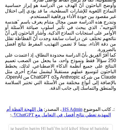
وأوضح الباحثون أنّ الهدف من الدراسة هو إبراز حساسية
النماذج اللغوية للإشارات السطحية، ما قد يؤدي إلى اختلال
غير مقصود بين جودة الأداء ورفاهية المستخدم.
وتندرج هذه الدراسة ضمن مجال متنام يعرف باسم "هندسة
التوجيه"، الذي يبحث في تأثير أسلوب صياغة الأسئلة أو
الأوامر على استجابات النماذج الذكية. وأشار الباحثون إلى أنّ
نتائجهم تختلف عن دراسات سابقة وجدت أنّ الفظاظة تقلل
من دقة الأداء، بينما لا تضمن التهذيب المفرط نتائج أفضل
بالضرورة.
كما أقرّ الفريق بأنّ الدراسة محدودة النطاق، إذ اعتمدت على
250 سؤالاً فقط ونموذج واحد، ما يجعل من الصعب تعميم
النتائج على جميع أنظمة الذكاء الاصطناعي. لذلك، يخطط
الباحثون لتوسيع عملهم مستقبلاً ليشمل نماذج أخرى مثل
Claude من شركة Anthropic وChatGPT o3 من OpenAI،
بالإضافة إلى أنواع مختلفة من الأسئلة التي تختبر السلاسة
والمنطق والتماسك إلى جانب الدقة.
:. كاتب الموضوع
HS Admin
، المصدر:
هل اللهجة الفظة أم
المهذبة تعطي نتائج أفضل في التعامل مع ChatGPT؟
.:
ig hggi[m hgt/m Hl hgli`fm ju'd kjhz[ Htqg td hgjuhlg