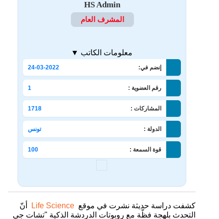
HS Admin
المشرف العام
معلومات الكاتب ▼
إنضم في:
24-03-2022
رقم العضوية :
1
المشاركات :
1718
الدولة :
تونس
قوة السمعة :
100
كشفت دراسة حديثة نشرت في موقع
Life Science
أنّ
التحدث بلهجة فظّة مع روبوتات الدردشة الذكية "تشات جي