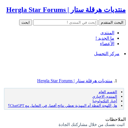
منتديات هرقلة ستار | Hergla Star Forums
المنتدى
ما الجديد !
الأعضاء
مركز التحميل
منتديات هرقلة ستار | Hergla Star Forums
القسم العام
المنتدى الإخباري
أخبار التكنولوجيا
هل اللهجة الفظة أم المهذبة تعطي نتائج أفضل في التعامل مع ChatGPT؟
الملاحظات
اثبت نفسك من خلال مشاركتك الجادة