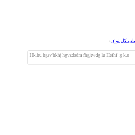
باب كل نوع
.:
Hk,hu hgsv'hkhj hgvzdsdm fhgjtwdg lu Hsfhf ;g k,u