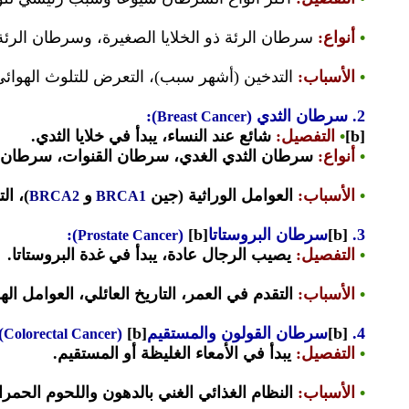
•
أنواع
:
سرطان الرئة ذو الخلايا الصغيرة، وسرطان الرئة ذ
•
الأسباب
:
التدخين (أشهر سبب)، التعرض للتلوث الهوائ
2.
سرطان الثدي
(
):
Breast Cancer
[b]
•
التفصيل
:
شائع عند النساء، يبدأ في خلايا الثدي.
•
أنواع
:
سرطان الثدي الغدي، سرطان القنوات، سرطان
•
الأسباب
:
العوامل الوراثية (جين
و
)، ال
BRCA2
BRCA1
3.
[b]
سرطان البروستاتا
[b]
(
):
Prostate Cancer
•
التفصيل
:
يصيب الرجال عادة، يبدأ في غدة البروستاتا.
•
الأسباب
:
التقدم في العمر، التاريخ العائلي، العوامل اله
4.
[b]
سرطان القولون والمستقيم
[b]
(
:
Colorectal Cancer
•
التفصيل
:
يبدأ في الأمعاء الغليظة أو المستقيم.
•
الأسباب
:
النظام الغذائي الغني بالدهون واللحوم الحمراء