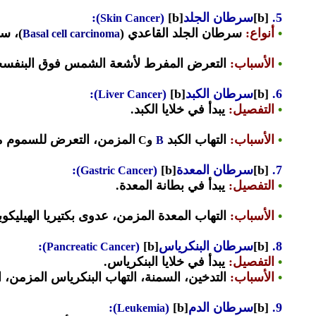
5.
[b]
سرطان الجلد
[b]
(
):
Skin Cancer
•
أنواع
:
سرطان الجلد القاعدي (
)، س
Basal cell carcinoma
•
الأسباب
:
التعرض المفرط لأشعة الشمس فوق البنفسجية، ا
6.
[b]
سرطان الكبد
[b]
(
):
Liver Cancer
•
التفصيل
:
يبدأ في خلايا الكبد.
•
الأسباب
:
التهاب الكبد
المزمن، التعرض للسموم مثل
B
وC
7.
[b]
سرطان المعدة
[b]
(
):
Gastric Cancer
•
التفصيل
:
يبدأ في بطانة المعدة.
•
الأسباب
:
التهاب المعدة المزمن، عدوى بكتيريا الهيليكوبا
8.
[b]
سرطان البنكرياس
[b]
(
):
Pancreatic Cancer
•
التفصيل
:
يبدأ في خلايا البنكرياس.
•
الأسباب
:
التدخين، السمنة، التهاب البنكرياس المزمن، ال
9.
[b]
سرطان الدم
[b]
(
):
Leukemia