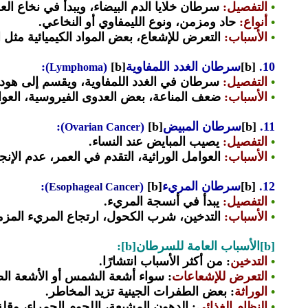
•
التفصيل
:
سرطان خلايا الدم البيضاء، ويبدأ في نخاع ال
•
أنواع
:
حاد ومزمن، ونوع الليمفاوي أو النخاعي.
•
الأسباب
:
التعرض للإشعاع، بعض المواد الكيميائية مثل ال
10.
[b]
سرطان الغدد اللمفاوية
[b]
(
):
Lymphoma
•
التفصيل
:
سرطان في الغدد اللمفاوية، ويقسم إلى هود
•
الأسباب
:
ضعف المناعة، بعض العدوى الفيروسية، العوام
11.
[b]
سرطان المبيض
[b]
(
):
Ovarian Cancer
•
التفصيل
:
يصيب المبايض عند النساء.
•
الأسباب
:
العوامل الوراثية، التقدم في العمر، عدم الإنج
12.
[b]
سرطان المريء
[b]
(
):
Esophageal Cancer
•
التفصيل
:
يبدأ في أنسجة المريء.
•
الأسباب
:
التدخين، شرب الكحول، ارتجاع المريء المزمن
[b]الأسباب العامة للسرطان[b]:
•
التدخين
: من أكثر الأسباب انتشارًا.
•
التعرض للإشعاعات
: سواء أشعة الشمس أو الأشعة الط
•
الوراثة
: بعض الطفرات الجينية تزيد المخاطر.
•
النظام الغذائي
: الدهون المشبعة، اللحوم الحمراء، وقلة 