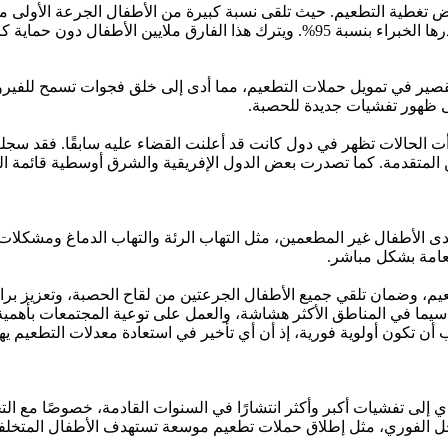
 تغطية التطعيم. حيث تلقى نسبة كبيرة من الأطفال الجرعة الأولى من لق
من الحد المطلوب لتحقيق المناعة المجتمعية الكاملة، والتي يقدرها الخبراء بنسبة 95%.
قصير في تمويل حملات التطعيم، مما أدى إلى خلق فجوات تسمح للفيرو
ى ظهور تفشيات جديدة للحصبة.
ت الحالات تظهر في دول كانت قد أعلنت القضاء عليه سابقًا. فقد سجل
المتقدمة. كما تصدرت بعض الدول الإفريقية والشرق أوسطية قائمة ال
الأطفال غير المطعمين، مثل التهاب الرئة والتهاب الدماغ ومشكلات 
لعامة بشكل مباشر.
يم، وضمان تلقي جميع الأطفال الجرعتين من لقاح الحصبة، وتعزيز بر
سيما في المناطق الأكثر هشاشة، والعمل على توعية المجتمعات بأهمية 
ن تكون أولوية فورية، إذ أن أي تأخير في استعادة معدلات التطعيم ي
 إلى تفشيات أكبر وأكثر انتشارًا في السنوات القادمة، خصوصًا مع الت
خل الفوري، مثل إطلاق حملات تطعيم موسعة تستهدف الأطفال المتخلفين