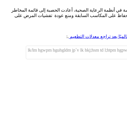
ة في أنظمة الرعاية الصحية، أعادت الحصبة إلى قائمة المخاطر
ية للحفاظ على المكاسب السابقة ومنع عودة تفشيات المرض على
ميًا بعد تراجع معدلات التطعيم
.:
lk/lm hgwpm hguhgldm jp`v lk hkj;hsm td l;htpm hgpwf