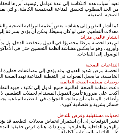
تعود أسباب هذه الانتكاسة إلى عدة عوامل رئيسية، أبرزها انخفاض
الصحية الضعيفة.
كما أشار التقرير إلى هشاشة بعض أنظمة المراقبة الصحية والت
معدلات التطعيم، حتى لو كان بسيطًا، يمكن أن يؤدي بسرعة إل
انتشار عالمي متزايد
لم يعد الحصبة مرضًا محصورًا في الدول منخفضة الدخل، بل بدأ
وأوروبا، وهو ما يعكس هشاشة أنظمة التحصين حتى في الأماكن 
الوصول إلى اللقاحات.
التداعيات الصحية
الحصبة مرض شديد العدوى، وقد يؤدي إلى مضاعفات خطيرة لدى 
الخامسة، ما يجعل الفجوات في التغطية المناعية تهدد الصحة ا
توصيات منظمة الصحة العالمية
دعت منظمة الصحة العالمية جميع الدول إلى تكثيف جهود التطع
أكدت على ضرورة تأمين التمويل المستدام لحملات التطعيم، لا 
وأضافت المنظمة أن معالجة الفجوات في التغطية المناعية يجب أ
خسائر بشرية واقتصادية كبيرة.
تحديات مستقبلية وفرص للتدخل
تشير التوقعات إلى أن استمرار انخفاض معدلات التطعيم قد يؤدي
والهجرة الداخلية والخارجية. ومع ذلك، هناك فرص حقيقية للتد
على الالتزام بالجرعات الكاملة.