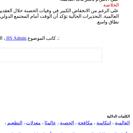
الخلاصة
على الرغم من الانخفاض الكبير في وفيات الحصبة خلال العقدين
العالمية. التحذيرات الحالية تؤكد أن الوقت أمام المجتمع الد
نطاق واسع.
:. كاتب الموضوع
HS Admin
، ا
اضافة رد جديد
اضافة موضوع جديد
الكلمات الدلالية
العالمية
،
انتكاسة
،
مكافحة
،
الحصبة
،
عالميًا
،
معدلات
،
التطعيم
،