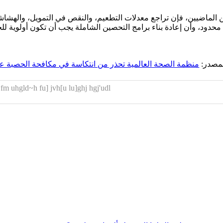
 الماضيين، فإن تراجع معدلات التطعيم، والنقص في التمويل، والهشاش
ولي محدود، وأن إعادة بناء برامج التحصين الشاملة يجب أن تكون أولو
لمصدر:
منظمة الصحة العالمية تحذر من انتكاسة في مكافحة الحصبة عال
m uhgld~h fu] jvh[u lu]ghj hgj'udl