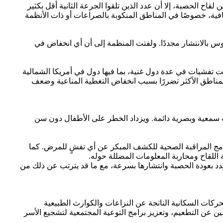
اح الحصبة، إلا أن عدد الذين تلقوا الجرعة الثانية أقل بكثير
 ويترك هذا الفارق ملايين الأطفال دون حماية كافية، خصوصًا في المناطق المنكوبة بالصراعات أو ذات الأنظمة
س بالانتشار مجددًا. ولفتت المنظمة إلى أن أي انخفاض في
ت تفشيات في عدة دول غنية، بما فيها دول في أمريكا الشمالية
مناطق الأكثر تضررًا بسبب انخفاض التغطية المناعية وضعف
سمعية وبصرية دائمة. ويزداد الخطر على الأطفال دون سن
امج المراقبة الصحية للكشف المبكر عن أي تفشٍ للمرض. كما
اللقاح ومحاربة المعلومات المضللة حوله.
هدد بعودة الحصبة وانتشارها بسرعة، مع ما قد يترتب عن ذلك من
حركات السكانية الناتجة عن النزاعات والكوارث الطبيعية
 عن التطعيم، وتعزيز برامج التوعية المجتمعية لتشجيع الأسر