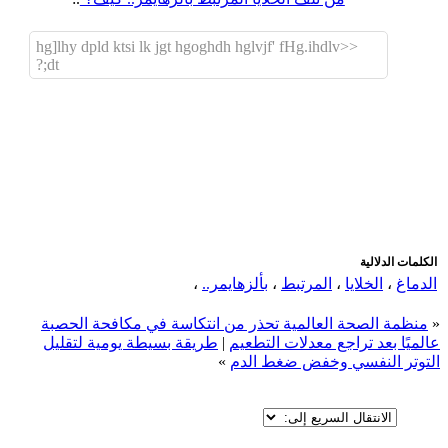
hg]lhy dpld ktsi lk jgt hgoghdh hglvjf' fHg.ihdlv>>
;dt?
اضافة رد جديد
اضافة موضوع جديد
الكلمات الدلالية
الدماغ
،
الخلايا
،
المرتبط
،
بألزهايمر..
،
«
منظمة الصحة العالمية تحذر من انتكاسة في مكافحة الحصبة
عالميًا بعد تراجع معدلات التطعيم
|
طريقة بسيطة يومية لتقليل
التوتر النفسي وخفض ضغط الدم
»