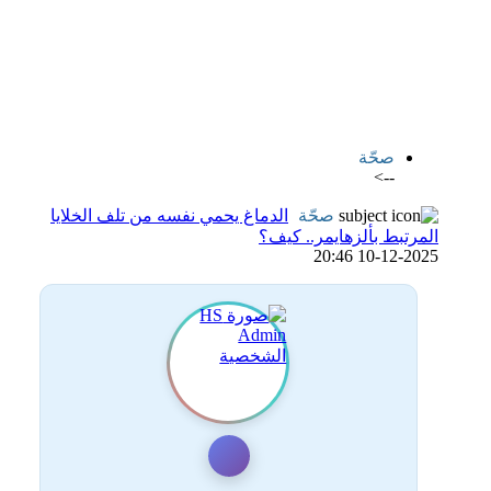
اضافة رد جديد
اضافة موضوع جديد
صحّة
-->
صحّة
الدماغ يحمي نفسه من تلف الخلايا
المرتبط بألزهايمر.. كيف؟
10-12-2025 20:46