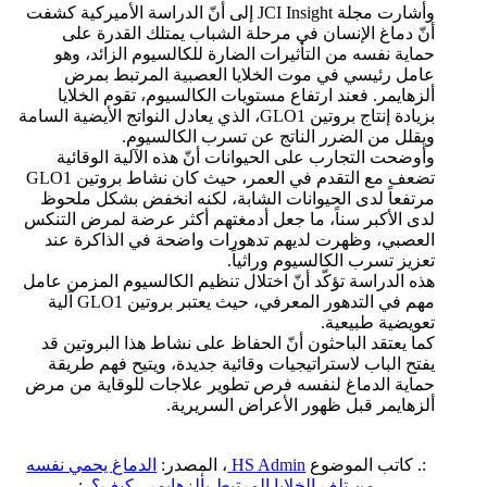
وأشارت مجلة JCI Insight إلى أنّ الدراسة الأميركية كشفت
أنّ دماغ الإنسان في مرحلة الشباب يمتلك القدرة على
حماية نفسه من التأثيرات الضارة للكالسيوم الزائد، وهو
عامل رئيسي في موت الخلايا العصبية المرتبط بمرض
ألزهايمر. فعند ارتفاع مستويات الكالسيوم، تقوم الخلايا
بزيادة إنتاج بروتين GLO1، الذي يعادل النواتج الأيضية السامة
ويقلل من الضرر الناتج عن تسرب الكالسيوم.
وأوضحت التجارب على الحيوانات أنّ هذه الآلية الوقائية
تضعف مع التقدم في العمر، حيث كان نشاط بروتين GLO1
مرتفعاً لدى الحيوانات الشابة، لكنه انخفض بشكل ملحوظ
لدى الأكبر سناً، ما جعل أدمغتهم أكثر عرضة لمرض التنكس
العصبي، وظهرت لديهم تدهورات واضحة في الذاكرة عند
تعزيز تسرب الكالسيوم وراثياً.
هذه الدراسة تؤكّد أنّ اختلال تنظيم الكالسيوم المزمن عامل
مهم في التدهور المعرفي، حيث يعتبر بروتين GLO1 آلية
تعويضية طبيعية.
كما يعتقد الباحثون أنّ الحفاظ على نشاط هذا البروتين قد
يفتح الباب لاستراتيجيات وقائية جديدة، ويتيح فهم طريقة
حماية الدماغ لنفسه فرص تطوير علاجات للوقاية من مرض
ألزهايمر قبل ظهور الأعراض السريرية.
:. كاتب الموضوع
HS Admin
، المصدر:
الدماغ يحمي نفسه
من تلف الخلايا المرتبط بألزهايمر.. كيف؟
.: