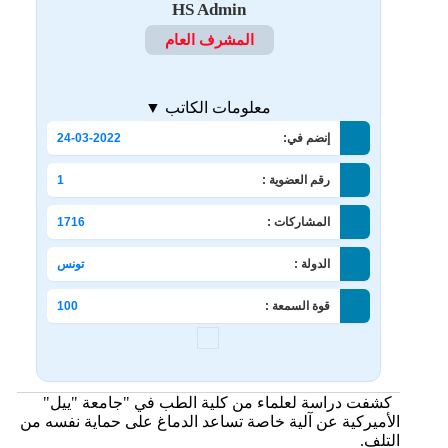
HS Admin
المشرف العام
معلومات الكاتب ▼
إنضم في:
24-03-2022
رقم العضوية :
1
المشاركات :
1716
الدولة :
تونس
قوة السمعة :
100
كشفت دراسة لعلماء من كلية الطب في "جامعة "ييل"
الأميركية عن آلية خاصة تساعد الدماغ على حماية نفسه من
التلف.