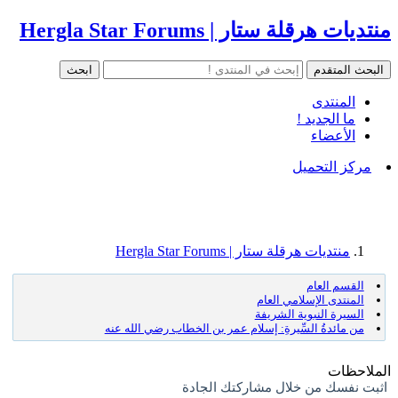
منتديات هرقلة ستار | Hergla Star Forums
المنتدى
ما الجديد !
الأعضاء
مركز التحميل
منتديات هرقلة ستار | Hergla Star Forums
القسم العام
المنتدى الإسلامي العام
السيرة النبوية الشريفة
من مائدةُ السِّيرةِ: إسلام عمر بن الخطاب رضي الله عنه
الملاحظات
اثبت نفسك من خلال مشاركتك الجادة