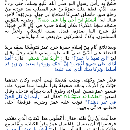
فشَجَّ به رأسَ رسولِ اللهِ صلى الله عليه وسلم، حتى نزف
منه الدَّمُ، فعَلِمَ بذلك حمزةُ بنُ عبدِ المطَّلِبِ بعدَ عودتِه مِنْ
رحلةِ صيدٍ، فانطلق مُسرِعًا لملاقاةِ أبي جهلٍ، ولم يَقِفْ لأحدٍ،
فقال له:
" أتَشتُمُ ابنَ أخي وأنا على دينِه؟!"
وضربه بالقَوْسِ
فشَجَّه شجَّةً مُنكَرةً! فكان إسلامُ حمزةَ في أوَّلِ الأمرِ حَمِيَّةً،
ثُمَّ شرح اللهُ صدرَه، فبذل نفسَه للإسلامِ، واعتزَّ به
المسلمون، وكَفَّ المشركون عنْ بعضِ ما كانوا ينالون.
وبعدَ ثلاثةِ أيَّامٍ مِنْ إسلامِ حمزةَ خرج عمرُ مُتوشِّحًا سيفَه يريدُ
القضاءَ على النَّبيِّ صلى الله عليه وسلم، فلَقِيَه رجلٌ وقال
له:
"أين تَعمِدُ يا عمرُ؟"
قال:
"أريدُ قتلَ مُحمَّدٍ."
قال:
"أفلا
أَدُلُّك على شيءٍ أَعْجَبَ؟ إنَّ أختَك وزوجَها سعيدَ بنَ زيدٍ قد
أسلما، وتركا دينَك الَّذي أنت عليه!"
فغيَّر عمرُ وِجْهَتَه، وذهب مُغضَبًا لبيتِ أختِه، وكان عندَهما
خَبَّابُ بنُ الأرتِّ، ومعَه صحيفةٌ يقرأُ عليهما منها سورةَ طه،
فسمع عمرُ همسَ القراءةِ، وطرق البابَ بشِدَّةٍ، فدخل، وقال
لسعيدٍ:
"لعلَّكما قد صَبَوْتُما؟! "
فقال له:
"أرأيتَ إنْ كان الحقُّ
في غيرِ دينِك؟"
فوثب عليه عمرُ وضربه، فرَفَعَتْهُ أختُه،
فلطَمها فدمَّى وجهَها.
فما لَبِثَ أنْ رَقَّ قلبُه، فقال: أَعْطُوني هذا الكتابَ الَّذي معَكم.
فرفضوا إلَّا أن يغتسلَ، فاغتسل عمرُ وقرأ الكتابَ، ولَمَّا سمِع
خبَّابٌ قراءةَ عمرَ للقرآنِ، قال له:
" أَبشِرْ يا عمرُ! أرجو أن