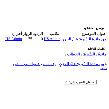
اضافة رد جديد
اضافة موضوع جديد
المواضيع المتشابهه
عنوان الموضوع
الكاتب
الردود
الزوار
آخر رد
HS Admin
75
0
HS Admin
من مائدةُ السِّيرةِ: عامُ الحزنِ
الكلمات الدلالية
مائدةُ
،
السِّيرةِ:
،
الخطاب
،
«
من مائدةُ السِّيرةِ: عامُ الحزنِ
|
وقفات مع فضيلة صيام شهر
شعبان
»