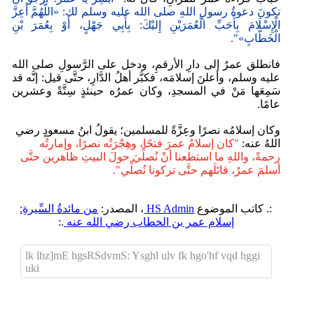
تكونَ دعوةُ رسولِ اللهِ صلى الله عليه وسلم لك: «اللَّهُمَّ أَعِزَّ
الْإِسْلَامَ بِأَحَبِّ الْعُمَرَيْنِ إِليْكَ: بِأَبِي جَهْلٍ، أَوْ بِعُمَرَ بْنِ
الْخَطَّابِ»".
فانطلق عمرُ إلى دارِ الأرقمِ، ودخل على الرَّسولِ صلى الله
عليه وسلم، وأعلنَ إسلامَه، فكبَّر أهلُ الدَّارِ، حتَّى قيل: إنَّه قد
سَمِعَها مَنْ في المسجدِ، وكان عمرُه حينئذٍ سِتَّةً وعشرين
عامًا.
وكان إسلامُه نصرًا وعِزَّةً للمسلمين؛ يقولُ ابنُ مسعودٍ رضي
اللهُ عنه:
"كان إسلامُ عمرَ فتحًا، وهِجْرَتُه نصرًا، وإمارتُه
رحمةً، واللهِ ما استطعنا أنْ نُصلِّيَ حولَ البيتِ ظاهرين حتَّى
أسلمَ عمرُ، قاتَلَهم حتَّى تركونا نُصلِّي".
:. كاتب الموضوع
HS Admin
، المصدر:
من مائدةُ السِّيرةِ:
إسلام عمر بن الخطاب رضي الله عنه
.:
lk lhz]mE hgsRSdvmS: Ysghl ulv fk hgo'hf vqd hggi
uki