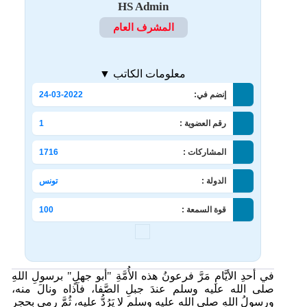
HS Admin
المشرف العام
معلومات الكاتب ▼
إنضم في:
24-03-2022
رقم العضوية :
1
المشاركات :
1716
الدولة :
تونس
قوة السمعة :
100
في أحدِ الأيَّامِ مَرَّ فرعونُ هذه الأُمَّةِ "أبو جهلٍ" برسولِ اللهِ
صلى الله عليه وسلم عندَ جبلِ الصَّفا، فآذاه ونالَ منه،
ورسولُ اللهِ صلى الله عليه وسلم لا يَرُدُّ عليه، ثُمَّ رمى بحجرٍ