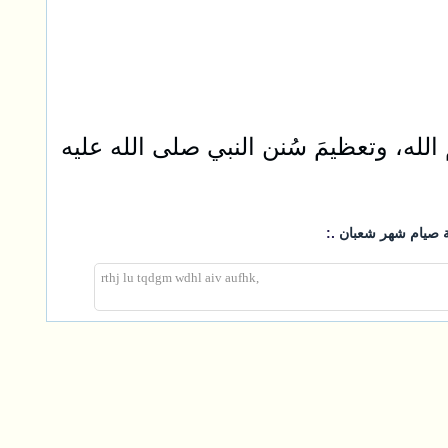
 الله، وتعظيمَ سُنن النبي صلى الله عليه
.:
 صيام شهر شعبان
,rthj lu tqdgm wdhl aiv aufhk