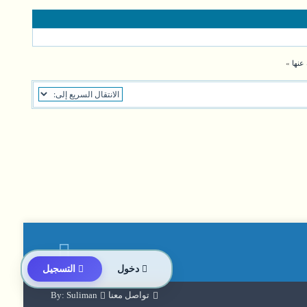
 عنها
»
دخول
التسجيل
تواصل معنا
By: Suliman