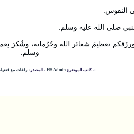
ى النفوس.
النبي صلى الله عليه وسلم.
زَقكم تعظيمَ شعائر الله وحُرُماته، وشُكرَ نِعم
وسلم.
:. كاتب الموضوع
، المصدر:
HS Admin
وقفات مع فضيلة