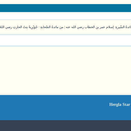
ئدةُ السِّيرةِ: إسلام عمر بن الخطاب رضي الله عنه
|
من مائدةُ الصَّحابةِ : جُوَيْرِيةُ بنتُ الحارثِ رضي اللهُ