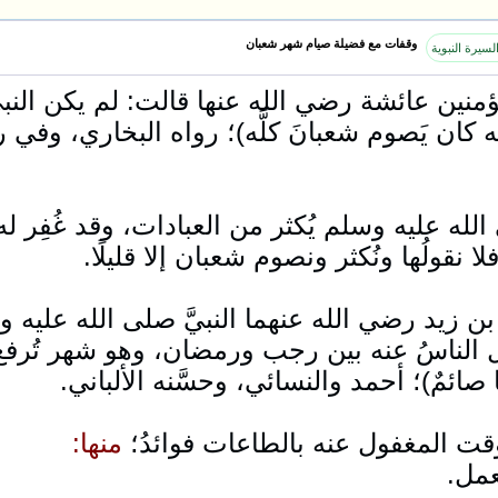
وقفات مع فضيلة صيام شهر شعبان
لسيرة النبوية
منين عائشة رضي الله عنها قالت: لم يكن النبي
ه كان يَصوم شعبانَ كلَّه)؛ رواه البخاري، وفي ر
له عليه وسلم يُكثر من العبادات، وقد غُفِر له ما
لا نقولُها ونُكثر ونصوم شعبان إلا قليلًا.
 زيد رضي الله عنهما النبيَّ صلى الله عليه 
ل الناسُ عنه بين رجب ورمضان، وهو شهر تُرفع في
 صائمٌ)؛ أحمد والنسائي، وحسَّنه الألباني.
قت المغفول عنه بالطاعات فوائدُ؛
منها:
عمل.