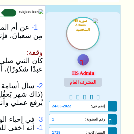
ا
1-
عن أم المؤ
مِن شعبانَ، فإن
وقفة:
كان النبي صلى ال
عبدًا شكورًا)، أف
HS Admin
المشرف العام
2-
سأل أسامة بن
(ذاك شهر يَغفُ
يُرفع عملي وأنا
إنضم في:
24-03-2022
3-
في إحياء الو
رقم العضوية :
1
1-
أنه أخفى لل
المشاركات :
1718