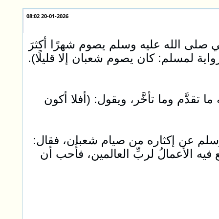
20-01-2026 08:02
 صلى الله عليه وسلم يصوم شهرًا أكثرَ
واية لمسلم: كان يصوم شعبان إلا قليلًا).
 تقدَّم وما تأخَّر، ويقول: (أفلا أكون
وسلم عن إكثاره من صيام شعبان، فقال:
ه الأعمالُ لربِّ العالمين، فأُحب أن