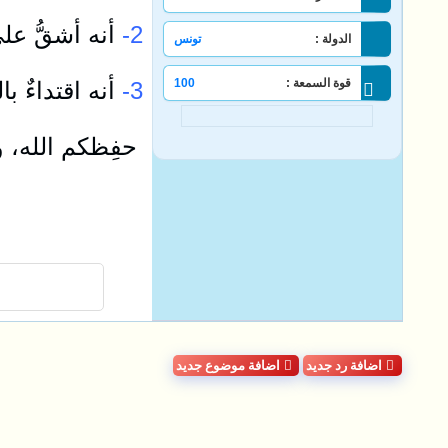
2-
أنه أشقُّ عل
الدولة :
تونس
قوة السمعة :
100
3-
أنه اقتداءٌ ب
حفِظكم الله، ور
اضافة رد جديد
اضافة موضوع جديد