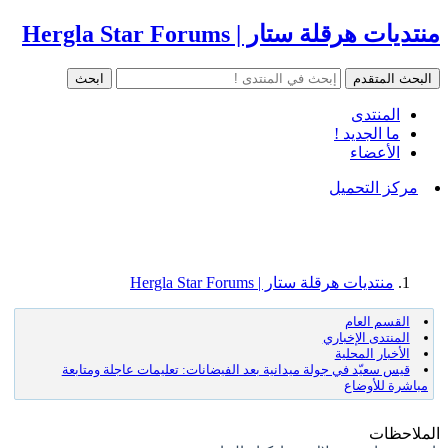
منتديات هرقلة ستار | Hergla Star Forums
المنتدى
ما الجديد !
الأعضاء
مركز التحميل
منتديات هرقلة ستار | Hergla Star Forums
القسم العام
المنتدى الإخباري
الأخبار المحلية
قيس سعيّد في جولة ميدانية بعد الفيضانات: تعليمات عاجلة ومتابعة
مباشرة للأوضاع
الملاحظات