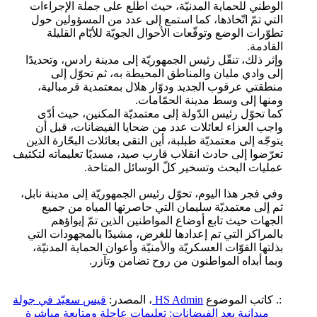
الوطني للحماية المدنيّة، حيث اطّلع على جملة الإجراءات
التي تمّ اتّخاذها، كما استمع إلى عدد من المسؤولين حول
تطوّرات الوضع وتوقّعات الأحوال الجويّة للأيّام القليلة
القادمة.
وإثر ذلك، تنقّل رئيس الجمهوريّة إلى مدينة رادس، وتحديدًا
إلى وادي مليان والمناطق المحيطة به، ثم تحوّل إلى
منطقتي عرقوب الجديد ودوّار هلال بمعتمدية قرمبالية،
ومنها إلى وسط مدينة الحمّامات.
كما تحوّل رئيس الدّولة إلى معتمديّة المكنين، حيث أدّى
واجب العزاء لعائلات عدد من ضحايا الفيضانات، قبل أن
يتوجّه إلى معتمديّة طبلبة، أين التقى بعائلات البحّارة الذين
تعرّضوا إلى حادث انقلاب قارب صيد، مسديًا تعليماته لتكثيف
عمليات البحث وتسخير كلّ الوسائل المتاحة.
وفي فجر هذا اليوم، تحوّل رئيس الجمهوريّة إلى مدينة نابل،
ثم إلى معتمديّة سليمان التي حاصرتها المياه من جميع
الجهات حيث تابع أوضاع المواطنين الذين تمّ إيواؤهم
بالمراكز التي تم إعدادها للغرض، مشيدًا بالمجهودات التي
بذلتها القوّات العسكريّة والأمنيّة وأعوان الحماية المدنيّة،
وبما أبداه المواطنون من روح تضامن وتآزر.
:. كاتب الموضوع
HS Admin
، المصدر:
قيس سعيّد في جولة
ميدانية بعد الفيضانات: تعليمات عاجلة ومتابعة مباشرة