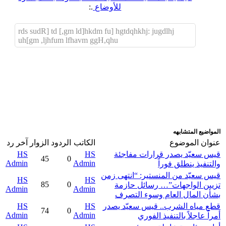
للأوضاع
.:
rds sudR] td [,gm ld]hkdm fu] hgtdqhkhj: jugdlhj
uh[gm ,ljhfum lfhavm ggH,qhu
اضافة رد جديد
اضافة موضوع جديد
المواضيع المتشابهه
عنوان الموضوع
الكاتب
الردود
الزوار
آخر رد
قيس سعيّد يصدر قرارات مفاجئة
HS
HS
45
0
Admin
Admin
والتنفيذ ينطلق فوراً
قيس سعيّد من المنستير: “انتهى زمن
HS
HS
85
0
تزيين الواجهات”… رسائل حازمة
Admin
Admin
بشأن المال العام وسوء التصرف
قطع مياه الشرب.. قيس سعيّد يصدر
HS
HS
74
0
Admin
Admin
أمراً عاجلاً بالتنفيذ الفوري