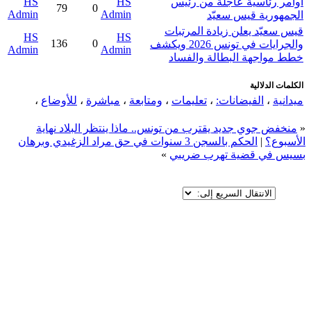
أوامر رئاسية عاجلة من رئيس
HS
HS
79
0
Admin
Admin
الجمهورية قيس سعيّد
قيس سعيّد يعلن زيادة المرتبات
HS
HS
136
0
والجرايات في تونس 2026 ويكشف
Admin
Admin
خطط مواجهة البطالة والفساد
الكلمات الدلالية
ميدانية
،
الفيضانات:
،
تعليمات
،
ومتابعة
،
مباشرة
،
للأوضاع
،
«
منخفض جوي جديد يقترب من تونس.. ماذا ينتظر البلاد نهاية
الأسبوع؟
|
الحكم بالسجن 3 سنوات في حق مراد الزغيدي وبرهان
بسيس في قضية تهرب ضريبي
»