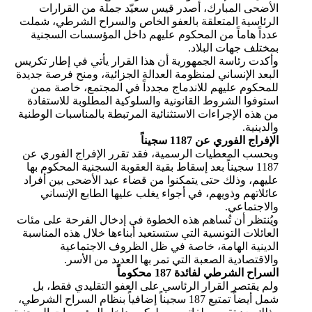
الأضحى المبارك، أصدر قيس سعيّد جملة من القرارات
الرئاسية المتعلقة بالعفو الخاص والسراح الشرطي، شملت
عدداً هاماً من المحكوم عليهم داخل المؤسسات السجنية
بمختلف جهات البلاد.
وأكدت رئاسة الجمهورية أن هذا القرار يأتي في إطار تكريس
البعد الإنساني لمنظومة العدالة الجزائية، ومنح فرصة جديدة
للمحكوم عليهم للاندماج مجدداً في المجتمع، خاصة ممن
استوفوا الشروط القانونية والسلوكية المطلوبة للاستفادة
من هذه الإجراءات الاستثنائية المرتبطة بالمناسبات الوطنية
والدينية.
الإفراج الفوري عن 1187 سجيناً
وبحسب المعطيات الرسمية، فقد تقرر الإفراج الفوري عن
1187 سجيناً بعد إسقاط بقية العقوبة السجنية المحكوم بها
عليهم، وذلك حتى يتمكنوا من قضاء عيد الأضحى بين أفراد
عائلاتهم وذويهم، في أجواء يغلب عليها الطابع الإنساني
والاجتماعي.
ويُنتظر أن تُساهم هذه الخطوة في إدخال الفرحة على مئات
العائلات التونسية التي ستستعيد أبناءها خلال هذه المناسبة
الدينية الهامة، خاصة في ظل الظروف الاجتماعية
والاقتصادية الصعبة التي تمر بها العديد من الأسر.
السراح الشرطي لفائدة 187 محكوماً
ولم يقتصر القرار الرئاسي على العفو التقليدي فقط، بل
شمل أيضاً تمتيع 187 سجيناً إضافياً بنظام السراح الشرطي،