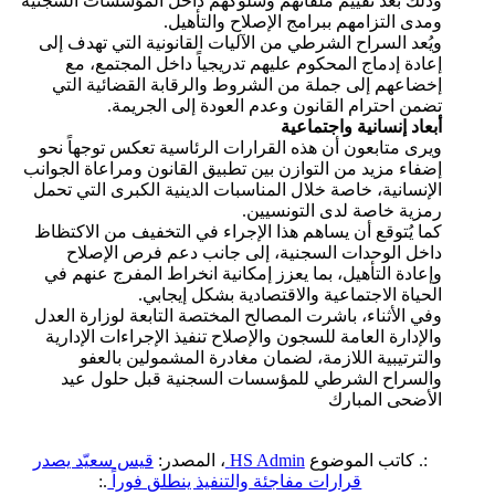
وذلك بعد تقييم ملفاتهم وسلوكهم داخل المؤسسات السجنية
ومدى التزامهم ببرامج الإصلاح والتأهيل.
ويُعد السراح الشرطي من الآليات القانونية التي تهدف إلى
إعادة إدماج المحكوم عليهم تدريجياً داخل المجتمع، مع
إخضاعهم إلى جملة من الشروط والرقابة القضائية التي
تضمن احترام القانون وعدم العودة إلى الجريمة.
أبعاد إنسانية واجتماعية
ويرى متابعون أن هذه القرارات الرئاسية تعكس توجهاً نحو
إضفاء مزيد من التوازن بين تطبيق القانون ومراعاة الجوانب
الإنسانية، خاصة خلال المناسبات الدينية الكبرى التي تحمل
رمزية خاصة لدى التونسيين.
كما يُتوقع أن يساهم هذا الإجراء في التخفيف من الاكتظاظ
داخل الوحدات السجنية، إلى جانب دعم فرص الإصلاح
وإعادة التأهيل، بما يعزز إمكانية انخراط المفرج عنهم في
الحياة الاجتماعية والاقتصادية بشكل إيجابي.
وفي الأثناء، باشرت المصالح المختصة التابعة لوزارة العدل
والإدارة العامة للسجون والإصلاح تنفيذ الإجراءات الإدارية
والترتيبية اللازمة، لضمان مغادرة المشمولين بالعفو
والسراح الشرطي للمؤسسات السجنية قبل حلول عيد
الأضحى المبارك
:. كاتب الموضوع
HS Admin
، المصدر:
قيس سعيّد يصدر
قرارات مفاجئة والتنفيذ ينطلق فوراً
.: