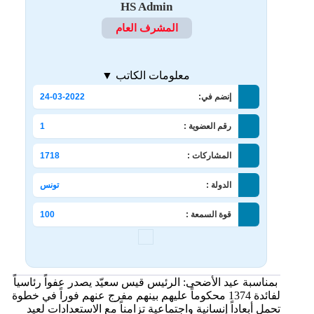
HS Admin
المشرف العام
معلومات الكاتب ▼
إنضم في:
24-03-2022
رقم العضوية :
1
المشاركات :
1718
الدولة :
تونس
قوة السمعة :
100
بمناسبة عيد الأضحى: الرئيس قيس سعيّد يصدر عفواً رئاسياً
لفائدة 1374 محكوماً عليهم بينهم مفرج عنهم فوراً في خطوة
تحمل أبعاداً إنسانية واجتماعية تزامناً مع الاستعدادات لعيد