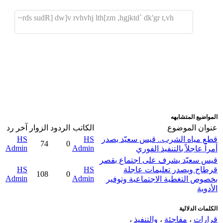
rds sudR] dw]v rvhvhj lth[zm ,hgjktd` dk'gr t,vh~
اضافة رد جديد
اضافة موضوع جديد
المواضيع المتشابهه
عنوان الموضوع
الكاتب
الردود
الزوار
آخر رد
قطع مياه الشرب.. قيس سعيّد يصدر
HS
HS
74
0
Admin
Admin
أمراً عاجلاً بالتنفيذ الفوري
قيس سعيّد يشرف على اجتماع بقصر
قرطاج ويصدر تعليمات عاجلة
HS
HS
108
0
Admin
Admin
بخصوص التغطية الاجتماعية وتوفير
الأدوية
الكلمات الدلالية
قرارات
،
مفاجئة
،
والتنفيذ
،