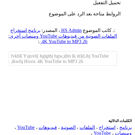
تحميل التفعيل
الروابط متاحة بعد الرد على الموضوع
:. كاتب الموضوع
HS Admin
، المصدر:
برنامج إستخراج
الملفات الصوتية من فيديوهات YouTube ومنصات أخرى:
.:
4K YouTube to MP3 26
fvkhl[ Ysjovh[ hglgthj hgw,jdm lk td]d,ihj YouTube
,lkwhj Hovn: 4K YouTube to MP3 26
اضافة رد جديد
اضافة موضوع جديد
الكلمات الدلالية
برنامج
،
إستخراج
،
الملفات
،
الصوتية
،
فيديوهات
،
YouTube
،
ومنصات
،
YouTube
،