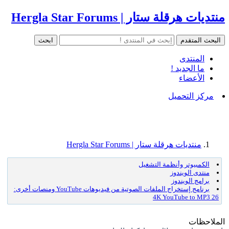
منتديات هرقلة ستار | Hergla Star Forums
المنتدى
ما الجديد !
الأعضاء
مركز التحميل
منتديات هرقلة ستار | Hergla Star Forums
الكمبيوتر وأنظمة التشغيل
منتدى الويندوز
برامج الويندوز
برنامج إستخراج الملفات الصوتية من فيديوهات YouTube ومنصات أخرى:
4K YouTube to MP3 26
الملاحظات