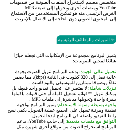
متخصص مصمم لاستخراج الملفات الصوتية من فيديوهات
YouTube ومنصات أخرى وتحويلها إلى صيغة MP3.
الغرض الرئيسي منه هو تمكين المستخدمين من الاستماع
إلى المحتوى الصوتي دون الحاجة إلى الاتصال بالإنترنت .
✨ الميزات والوظائف الرئيسية
يتميز البرنامج بمجموعة من الإمكانيات التي تجعله خيارًا
شائعًا لمحبي الصوتيات:
تحميل عالي الجودة:
يدعم البرنامج تنزيل الصوت بجودة
عالية تصل إلى 320 كيلوبت في الثانية (kbps)، مما يضمن
نقاءً ووضوحًا ممتازين للموسيقى والبودكاست .
تنزيلات شاملة:
لا يقتصر على تحميل فيديو واحد فقط، بل
يمكنك تنزيل **قوائم تشغيل كاملة أو حتى قنوات بأكملها
بنقرة واحدة وتحويلها مباشرة إلى ملفات MP3 .
واجهة بسيطة وسهلة الاستخدام:
يتميز البرنامج بواجهة
نظيفة ومرتبة تسهل على الجميع عملية التحويل. يكفي نسخ
رابط الفيديو ولصقه في البرنامج لبدء التحميل .
التوافق مع منصات متعددة:
إلى جانب YouTube، يدعم
البرنامج استخراج الصوت من مواقع أخرى شهيرة مثل