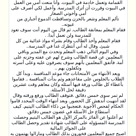
القمامة وتعمل خادمة في البيوت. وأنا منعت أمي من العمل
في البيوت وقررت أن أترك المدرسة. وأعمل لكي أصرف على
أمي وأخوتي الصغار
تألم المعلم وشعر بالحزن وتساقطت الدموع أجباري من
عيونه..
فقام المعلم بمعانقة الطالب. ثم قال من اليوم أنت سوف تعود
للمدرسة ولن تعمل أبدا. .
فقام المعلم وأخذ الطالب وقام بشراء مواذ غذائية من كل
شيئ. وقال له أني أنتظرك غدا في المدرسة..
وفي اليوم التالي ذهب المعلم وتحدث مع المدير وباقي
المعلمين عن قصة الطالب وشرح لهم عن عفته وحزنه على
أمة. فأتفق المعلمين بأنهم سوف يصرفون عليه وعلى أسرته
وتكفلون بهم ..
وبعد الأنتهاء من الأمتحانات جاء موعد المنافسة . وبدأ كل
الطلاب بالجلوس على مقاعدهم وثم بدأت المنافسة .. فقاموا
بأعطاء كل طالب ورقة فيها أسئله وكان معاهم وقت عشرين
دقيقة لحل الأسئلة.
لم تمر سوى خمس دقائق .فتوقف الطالب ورفع ورقته وقال
لقد أنتهيت أندهش كل الحضور. وبعد أنتهاء الوقت المحدد قاموا
الحكام لفحص الأجوبة .فتعجبوا من ذكاء الطالب اليتيم. كيف
أستطاع حل الأسئلة في غضون خمس دقائق.
ثم أعلنوا عن الفائز بالمركز الأول هو الطالب اليتيم وحصلت
المدرسة المسؤوله على الطالب شهادة تقدير وحصل الطالب
على الجوائز المالية
اصبح جميع المعلمين فخورون بذلك الطالب ومازالوا يهتمون به