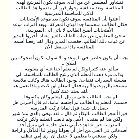
فتشاور المعلمين عن من الذي سوف يكون المرشح لهذي
المنافسة .وبعد مناقشة وحوار قررا أن يقدموا هذا الطالب
الذكي للمنافسة المدرسية
أعلنوا بأن المنافسة سوف تكون بعد موعد الأمتحانات
فكان الطالب متحمسا جدا لهذي المعركة ..وبعد أقتراب موعد
الأمتحانات أصبح الطالب لا يأتي الى المدرسة.
تفاجئ المعلمون عن غياب الطالب الغير معتاد. أخبروا المدير
عن غياب ذلك الطالب. فڠضب المدير وقال لقد رفعنا أسمه
للمنافسة ماذا سنفعل الأن
يجب أن يكون حاضرا في الموعد و الا سوف نكون أضحوكه بين
الملائ ..
سألوا عنه كثيرا ولكن لم يعلم أحدا عنه أي معلومه ..
وذات مرة ذهب المعلم الذي رشح الطالب للمنافسة. الى
مغسلة السيارات فتفاجئ بوجود الطالب هناك وكانت ملابسة
متسخه بالزيوت والأتربة فقال المعلم اين كنت وماذا تعمل هنا
.لقد بحثنا عنك كثيرا
لم يجب الطالب على سوال المعلم وكان مكسوفا .
فمسك المعلم يد الطالب ثم أجلسه أمامة. ثم قال أخبرني هل
حصل لك شيئ قول لماذا تركت المدرسة
فورا أنفجر الطالب بالبكاء ثم قال .. لقد توفى والدي منذ شهر
ولكن هذا لم يفقدني الأمل وثم تابعت التعليم ولكن تركت
المدرسة حين شاهدت أمي تعمل خادمة في منزل أحد
أصدقائي في الحي من أجل أن تعولنا وتوفر لنا المأكل والراحة
.ولكن صدقني يا معلمي لا أحتمل أن أرى أمي تنظف