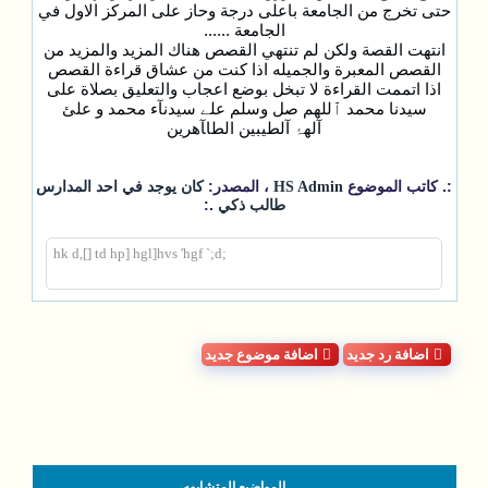
حتى تخرج من الجامعة باعلى درجة وحاز على المركز الاول في
الجامعة ......
انتهت القصة ولكن لم تنتهي القصص هناك المزيد والمزيد من
القصص المعبرة والجميله اذا كنت من عشاق قراءة القصص
اذا اتممت القراءة لا تبخل بوضع اعجاب والتعليق بصلاة على
سيدنا محمد ٱللهم صل وسلم علے سيدنآء محمد و علئ
آلهۂ آلطيبين الطاﺂهرين
:. كاتب الموضوع
، المصدر:
HS Admin
كان يوجد في احد المدارس
.:
طالب ذكي
;hk d,[] td hp] hgl]hvs 'hgf `;d
اضافة رد جديد
اضافة موضوع جديد
المواضيع المتشابهه