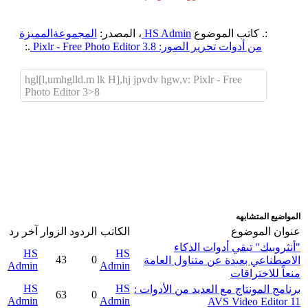
:. كاتب الموضوع
HS Admin
، المصدر:
المجموعةالمميزة
من أدوات تحرير الصور: Pixlr - Free Photo Editor 3.8
.:
hgl[l,umhglld.m lk H],hj jpvdv hgw,v: Pixlr - Free
Photo Editor 3>8
اضافة رد جديد
اضافة موضوع جديد
المواضيع المتشابهه
عنوان الموضوع
الكاتب
الردود
الزوار
آخر رد
"أنثروبيك" تبقي أدوات الذكاء
HS
HS
43
0
الاصطناعي بعيدة عن متناول العامة
Admin
Admin
منعاً للاختراقات
HS
HS
برنامج المونتاج مع العديد من الأدوات :
63
0
Admin
Admin
AVS Video Editor 11