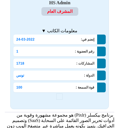
HS Admin
المشرف العام
معلومات الكاتب ▼
إنضم في:
24-03-2022
رقم العضوية :
1
المشاركات :
1718
الدولة :
تونس
قوة السمعة :
100
برنامج بيكسلر (Pixlr) هو مجموعة مشهورة وقوية من
أدوات تحرير الصور القائمة على السحابة (SaaS) وتصميم
الجرافيك. يتميز بكونه يعمل مباشرة عبر متصفح الويب دون