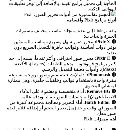
الحاجة إلى تحميل برامج ثقيلة، بالإضافة إلى توفر تطبيقات
للهواتف الذكية.
أنواع برنامج Pixlr وأقسامه
ينقسم Pixlr إلى عدة منتجات تناسب مختلف مستويات
الخبرة والحاجات:
🔴 Pixlr X:
محرر صور سهل وسريع ومناسب للمبتدئين.
يوفر أدوات أساسية وقوالب جاهزة للتعديل السريع دون
تعقيد.
🔴 Pixlr E:
محرر صور احترافي وأكثر تقدماً، يشبه إلى حد
كبير برنامج فوتوشوب. يدعم الطبقات (Layers)، الأقنعة
(Masks)، وأدوات دقيقة للتعديل والرسم.
🔴 Photomash:
أداة لإنشاء تصاميم وصور ترويجية بسرعة
بنقرة واحدة باستخدام قوالب وخلفيات جاهزة، وهي ممتازة
لمنشئي المحتوى.
🔴 Remove BG:
أداة متخصصة ومعتمدة على الذكاء
الاصطناعي لإزالة خلفيات الصور تلقائياً وبدقة عالية.
🔴 Batch Editor:
أداة لتحرير ومعالجة مجموعة كبيرة من
الصور في وقت واحد (مثل تغيير الحجم أو إضافة فلاتر لعدة
صور معاً).
أهم مميزات Pixlr