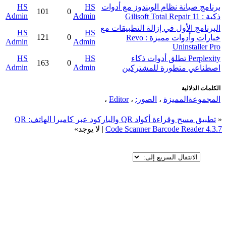
برنامج صيانة نظام الويندوز مع أدوات
HS
HS
101
0
Admin
Admin
ذكية : Gilisoft Total Repair 11
البرنامج الأول في إزالة التطبيقات مع
HS
HS
121
0
خيارات وأدوات مميزة : Revo
Admin
Admin
Uninstaller Pro
Perplexity تطلق أدوات ذكاء
HS
HS
163
0
Admin
Admin
اصطناعي متطورة للمشتركين
الكلمات الدلالية
المجموعةالمميزة
،
الصور:
،
Editor
،
«
تطبيق مسح وقراءة أكواد QR والباركود عبر كاميرا الهاتف: QR
Code Scanner Barcode Reader 4.3.7
| لا يوجد»