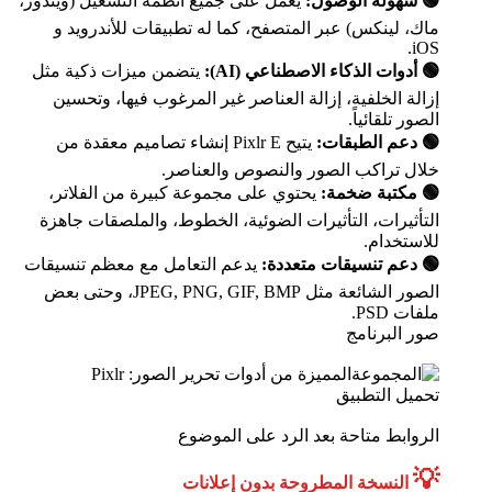
🟢 سهولة الوصول:
يعمل على جميع أنظمة التشغيل (ويندوز،
ماك، لينكس) عبر المتصفح، كما له تطبيقات للأندرويد و
iOS.
🟢 أدوات الذكاء الاصطناعي (AI):
يتضمن ميزات ذكية مثل
إزالة الخلفية، إزالة العناصر غير المرغوب فيها، وتحسين
الصور تلقائياً.
🟢 دعم الطبقات:
يتيح Pixlr E إنشاء تصاميم معقدة من
خلال تراكب الصور والنصوص والعناصر.
🟢 مكتبة ضخمة:
يحتوي على مجموعة كبيرة من الفلاتر،
التأثيرات، التأثيرات الضوئية، الخطوط، والملصقات جاهزة
للاستخدام.
🟢 دعم تنسيقات متعددة:
يدعم التعامل مع معظم تنسيقات
الصور الشائعة مثل JPEG, PNG, GIF, BMP، وحتى بعض
ملفات PSD.
صور البرنامج
تحميل التطبيق
الروابط متاحة بعد الرد على الموضوع
💡
النسخة المطروحة بدون إعلانات