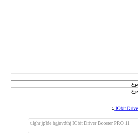
ضوع
ضوع
.:
ulghr jp]de hgjuvdthj IObit Driver Booster PRO 11