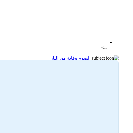
اضافة رد جديد
اضافة موضوع جديد
-->
الصوم وقاية من النار
17-03-2024 19:05