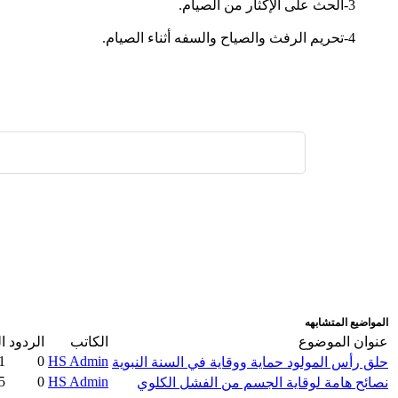
3-الحث على الإكثار من الصيام.
4-تحريم الرفث والصياح والسفه أثناء الصيام.
اضافة رد جديد
اضافة موضوع جديد
المواضيع المتشابهه
عنوان الموضوع
الكاتب
الردود
ا
1
0
HS Admin
حلق رأس المولود حماية ووقاية في السنة النبوية
5
0
HS Admin
نصائح هامة لوقاية الجسم من الفشل الكلوي