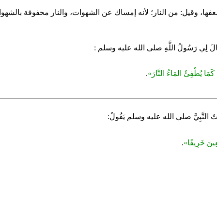
ضعفها، وقيل: من النار؛ لأنه إمساك عن الشهوات، والنار محفوفة بالشهو
لَ لِي رَسُولُ اللَّهِ صلى الله عليه وسلم :
كَمَا يُطْفِئُ المَاءُ النَّارَ»
.
ُ النَّبِيَّ صلى الله عليه وسلم يَقُولُ:
عِينَ خَرِيفًا»
.