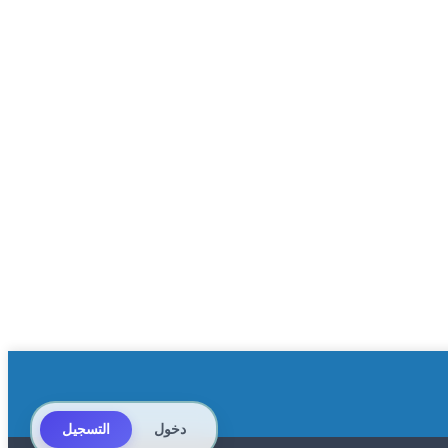
دخول
التسجيل