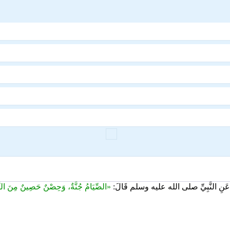
نِ النَّبِيِّ صلى الله عليه وسلم قَالَ:
«الصِّيَامُ جُنَّةٌ، وَحِصْنٌ حَصِينٌ مِنَ النّ