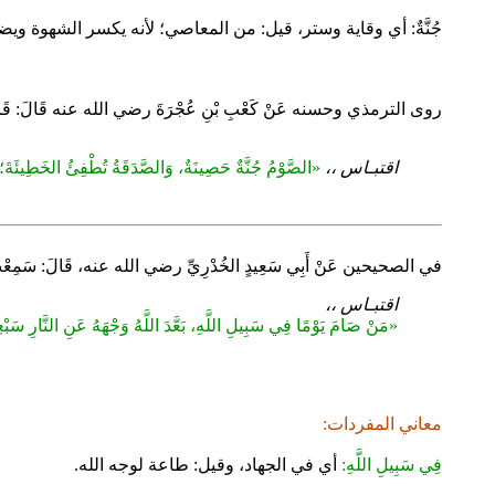
جُنَّةٌ: أي وقاية وستر، قيل: من المعاصي؛ لأنه يكسر الشهوة وي
روى الترمذي وحسنه عَنْ كَعْبِ بْنِ عُجْرَةَ رضي الله عنه قَالَ: قَا
اقتبـاس ،،
«الصَّوْمُ جُنَّةٌ حَصِينَةٌ، وَالصَّدَقَةُ تُطْفِئُ الخَطِيئَةَ؛ 
في الصحيحين عَنْ أَبِي سَعِيدٍ الخُدْرِيِّ رضي الله عنه، قَالَ: سَمِعْت
اقتبـاس ،،
«مَنْ صَامَ يَوْمًا فِي سَبِيلِ اللَّهِ، بَعَّدَ اللَّهُ وَجْهَهُ عَنِ النَّارِ سَبْ
معاني المفردات:
فِي سَبِيلِ اللَّهِ:
أي في الجهاد، وقيل: طاعة لوجه الله.