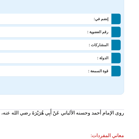
إنضم في:
رقم العضوية :
المشاركات :
الدولة :
قوة السمعة :
روى الإمام أحمد وحسنه الألباني عَنْ أَبِي هُرَيْرَةَ رضي الله عنه، عَ
معاني المفردات: