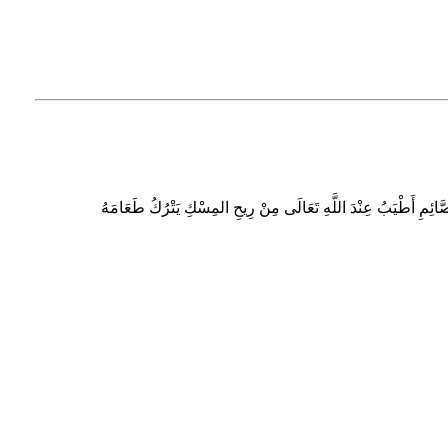
الصَّائِمِ أَطْيَبُ عِنْدَ اللَّهِ تَعَالَى مِنْ رِيحِ المِسْكِ يَتْرُكُ طَعَامَهُ