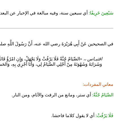
سَبْعِينَ خَرِيفًا:
أي سبعين سنة، وفيه مبالغة في الإخبار عن البعد ع
في الصحيحين عَنْ أَبِي هُرَيْرَةَ رضي الله عنه، أَنَّ رَسُولَ اللَّهِ 
اقتبـاس ،،
«الصِّيَامُ جُنَّةٌ فَلَا يَرْفُثْ وَلَا يَجْهَلْ، وَإِنِ امْرُؤٌ قَا
وَشَرَابَهُ وَشَهْوَتَهُ مِنْ أَجْلِي الصِّيَامُ لِي، وَأَنَا أَجْزِي بِهِ، وَالحَسَنَة
معاني المفردات:
الصِّيَامُ جُنَّةٌ:
أي ستر، ومانع من الرفث والآثام، ومن النار.
فَلَا يَرْفُثْ:
أي لا يقول كلاما فاحشا.