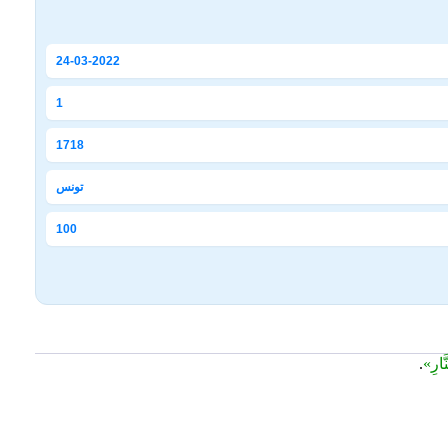
24-03-2022
1
1718
تونس
100
َارِ»
.