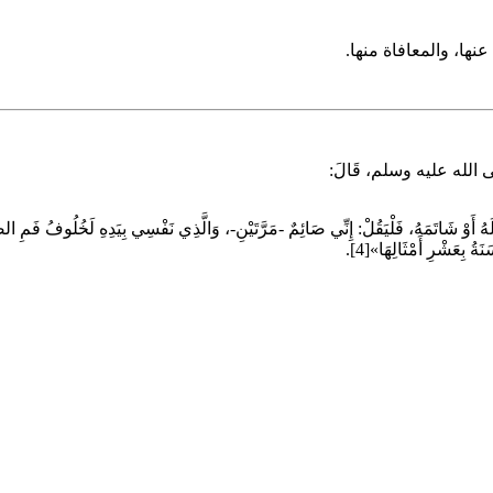
نها، والمعافاة منها.
صلى الله عليه وسلم، قَالَ:
تَلَهُ أَوْ شَاتَمَهُ، فَلْيَقُلْ: إِنِّي صَائِمٌ -مَرَّتَيْنِ-، وَالَّذِي نَفْسِي بِيَدِهِ لَخُلُوفُ فَمِ 
ُ بِعَشْرِ أَمْثَالِهَا»[4].