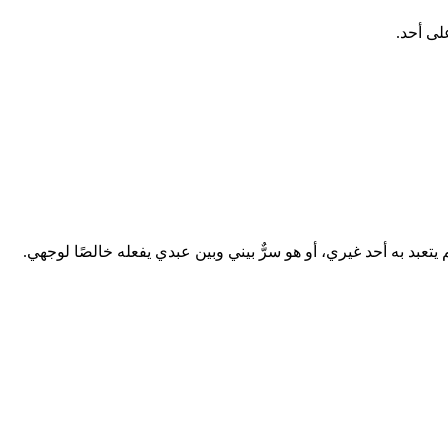
لى أحد.
تعبد به أحد غيري، أو هو سرٌّ بيني وبين عبدي يفعله خالصًا لوجهي.