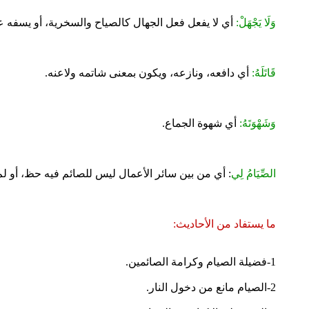
وَلَا يَجْهَلْ:
أي لا يفعل فعل الجهال كالصياح والسخرية، أو يسفه ع
قَاتَلَهُ:
أي دافعه، ونازعه، ويكون بمعنى شاتمه ولاعنه.
وَشَهْوَتَهُ:
أي شهوة الجماع.
الصِّيَامُ لِي
: أي من بين سائر الأعمال ليس للصائم فيه حظ، أو لم ي
ما يستفاد من الأحاديث:
1-فضيلة الصيام وكرامة الصائمين.
2-الصيام مانع من دخول النار.