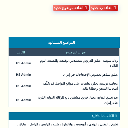
اضافة رد جديد
اضافة موضوع جديد
المواضيع المتشابهه
عنوان الموضوع
الكاتب
ولاية سوسة: تعليق الدروس بمعتمديتي بوفيشة والنفيضة اليوم
HS Admin
الثلاثاء
تعليق نتنياهو بخصوص الإحتجاجات في إيران
HS Admin
محامية تونسية تحذّر: تعليقات على مواقع التواصل قد تكلّف
HS Admin
أصحابها السجن وخطايا مالية
بعد تعليق التعاون معها.. فريق مفتّشين تابع للوكالة الدولية الذرية
HS Admin
يغادر إيران
الكلمات الدلالية
تعليق
،
المغني
،
الهندي
،
أبهيجيت
،
بهاتاشاريا
،
شبيه
،
الرئيس
،
الراحل
،
مبارك
،