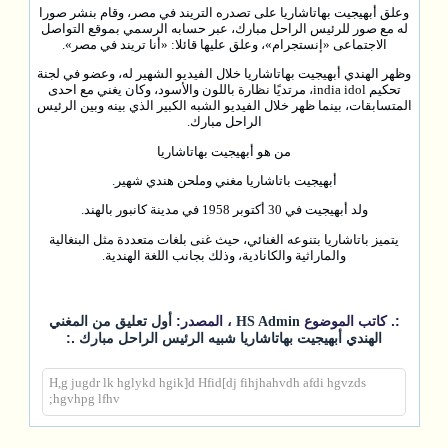
وعلق أبهيجيت بهاتاشاريا على تصدره التريند في مصر، وقام بنشر صورا
له مع صور للرئيس الراحل مبارك، عبر حسابه الرسمي بموقع التواصل
الاجتماعى «إنستجرام»، وعلق عليها قائلا: «أنا تريند في مصر».
وظهر الهندي أبهيجيت بهاتاشاريا خلال الفيديو الشهير له، وعضو في لجنة
تحكيم india idol، مرتديًا نظارة باللون والأسود، وكان يغني مع احدى
المتسابقات، بينما ظهر خلال الفيديو الشبه الكبير الذي بينه وبين الرئيس
الراحل مبارك.
من هو أبهيجيت بهاتاشاريا
أبهيجيت باتاشاريا مغني وملحن هندي شهير.
ولد أبهيجيت في 30 أكتوبر 1958 في مدينة كانبور بالهند.
يتميز باتاشاريا بتنوعه الغنائي، حيث غنى بلغات متعددة مثل البنغالية
والماراثية والكانادية، وذلك بجانب اللغة الهندية.
:. كاتب الموضوع
، المصدر:
HS Admin
أول تعليق من المغني
.:
الهندي أبهيجيت بهاتاشاريا شبيه الرئيس الراحل مبارك
H,g jugdr lk hglykd hgik]d Hfid[dj fihjhahvdh afdi hgvzds
hgvhpg lfhv;