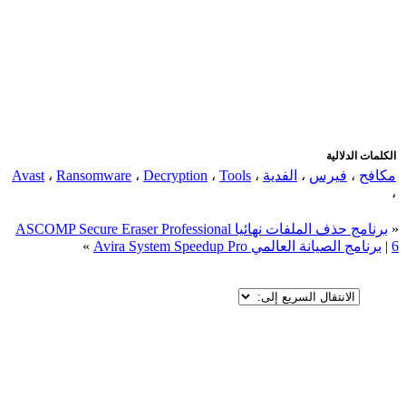
اضافة رد جديد
اضافة موضوع جديد
الكلمات الدلالية
مكافح
،
فيرس
،
الفدية
،
Tools
،
Decryption
،
Ransomware
،
Avast
،
«
برنامج حذف الملفات نهائيا ASCOMP Secure Eraser Professional
6
|
برنامج الصيانة العالمي Avira System Speedup Pro
»