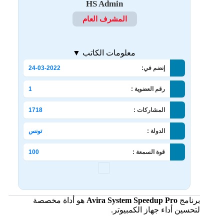
HS Admin
المشرف العام
معلومات الكاتب ▼
إنضم في:
24-03-2022
رقم العضوية :
1
المشاركات :
1718
الدولة :
تونس
قوة السمعة :
100
برنامج
Avira System Speedup Pro
هو أداة مخصصة
لتحسين أداء جهاز الكمبيوتر.