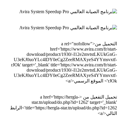
التحميل من<a rel="nofollow"
href='https://www.avira.com/fr/start-
download/product/1930/-I12e2mvtstLKUkGnG-
U3eKJ0uoYLc4lDY0eCg2ZeeRMAXyeS4YYmsvxtf-
rJOk' target='_blank' title='https://www.avira.com/fr/start-
download/product/1930/-I12e2mvtstLKUkGnG-
U3eKJ0uoYLc4lDY0eCg2ZeeRMAXyeS4YYmsvxtf-
rJOk'> الموقع الرسمي</a>
تحميل التفعيل من <a href='https://hergla-
star.tn/upload/do.php?id=1262' target='_blank'
title='https://hergla-star.tn/upload/do.php?id=1262'>الرابط
التالي</a>