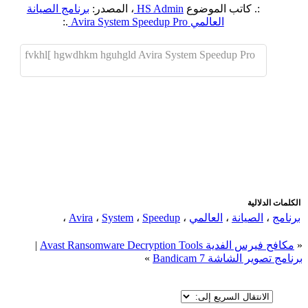
:. كاتب الموضوع
HS Admin
، المصدر:
برنامج الصيانة
العالمي Avira System Speedup Pro
.:
fvkhl[ hgwdhkm hguhgld Avira System Speedup Pro
اضافة رد جديد
اضافة موضوع جديد
الكلمات الدلالية
برنامج
،
الصيانة
،
العالمي
،
Speedup
،
System
،
Avira
،
«
مكافح فيرس الفدية Avast Ransomware Decryption Tools
|
برنامج تصوير الشاشة Bandicam 7
»