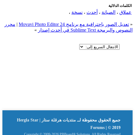
الكلمات الدلالية
عملاق
،
الصيانة
،
أحدث
،
نسخة
،
«
تعديل الصور بإحترافية مع برنامج Movavi Photo Editor 24
|
محرر
النصوص والبرمجة Sublime Text في أحدث إصدار
»
جميع الحقوق محفوظة لــ
منتديات هرقلة ستار | Hergla Star
Forums
| © 2019
Copyright © 2009-2026 PBBoard® Solutions. All Rights Reserved