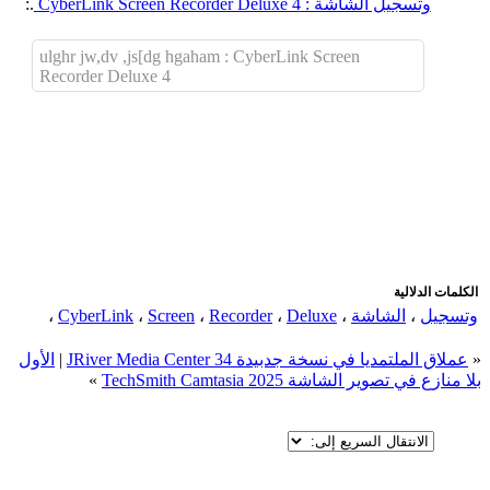
وتسجيل الشاشة : CyberLink Screen Recorder Deluxe 4
.:
ulghr jw,dv ,js[dg hgaham : CyberLink Screen
Recorder Deluxe 4
اضافة رد جديد
اضافة موضوع جديد
الكلمات الدلالية
وتسجيل
،
الشاشة
،
Deluxe
،
Recorder
،
Screen
،
CyberLink
،
«
عملاق الملتمديا في نسخة جدبيدة JRiver Media Center 34
|
الأول
بلا منازع في تصوير الشاشة TechSmith Camtasia 2025
»