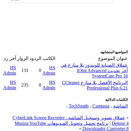
اضافة رد جديد
اضافة موضوع جديد
المواضيع المتشابهه
عنوان الموضوع
الكاتب
الردود
الزوار
آخر رد
عملاق الصيانة للويندوز بلا منازع في
HS
HS
131
0
آخر تحديث IObit Advanced
Admin
Admin
SystemCare Pro 18
HS
HS
البرنامج الأفضل بلا منازع CCleaner
235
0
Admin
Admin
Professional Plus 6.21
الكلمات الدلالية
الشاشة
،
Camtasia
،
TechSmith
،
«
عملاق تصوير وتسجيل الشاشة : CyberLink Screen Recorder
Deluxe 4
|
برنامج تحميل وتحويل الفيديوهات Muziza YouTube
»
Downloader Converter 8