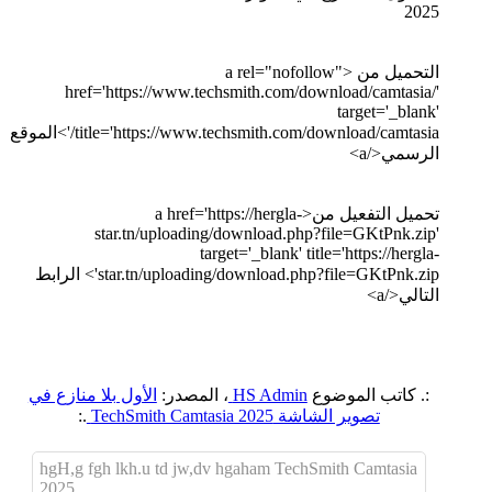
التحميل من <a rel="nofollow"
href='https://www.techsmith.com/download/camtasia/'
target='_blank'
title='https://www.techsmith.com/download/camtasia/'>الموقع
الرسمي</a>
تحميل التفعيل من<a href='https://hergla-
star.tn/uploading/download.php?file=GKtPnk.zip'
target='_blank' title='https://hergla-
star.tn/uploading/download.php?file=GKtPnk.zip'> الرابط
التالي</a>
:. كاتب الموضوع
HS Admin
، المصدر:
الأول بلا منازع في
تصوير الشاشة TechSmith Camtasia 2025
.:
hgH,g fgh lkh.u td jw,dv hgaham TechSmith Camtasia
2025