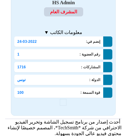
HS Admin
المشرف العام
معلومات الكاتب ▼
إنضم في:
24-03-2022
رقم العضوية :
1
المشاركات :
1716
الدولة :
تونس
قوة السمعة :
100
أحدث إصدار من برنامج تسجيل الشاشة وتحرير الفيديو
الاحترافي من شركة *TechSmith*، المصمم خصيصًا لإنشاء
محتوى فيديو عالي الجودة بسهولة.