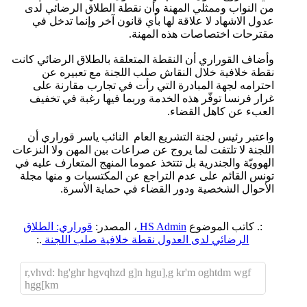
من النواب وممثلي المهنة وأن نقطة الطلاق الرضائي لدى
عدول الاشهاد لا علاقة لها بأي قانون آخر وإنما تدخل في
مقترحات اختصاصات هذه المهنة.
وأضاف القوراري أن النقطة المتعلقة بالطلاق الرضائي كانت
نقطة خلافية خلال النقاش صلب اللجنة مع تعبيره عن
احترامه لجهة المبادرة التي رأت في تجارب مقارنة على
غرار فرنسا توفّر هذه الخدمة وربما فيها رغبة في تخفيف
العبء عن كاهل القضاء.
واعتبر رئيس لجنة التشريع العام النائب ياسر قوراري أن
اللجنة لا تلتفت لما يروج عن صراعات بين المهن ولا النزعات
الهوويّة والجندرية بل تتتخذ عموما المنهج المتعارف عليه في
تونس القائم على عدم التراجع عن المكتسبات و منها مجلة
الأحوال الشخصية ودور القضاء في حماية الأسرة.
:. كاتب الموضوع
HS Admin
، المصدر:
قوراري: الطلاق
الرضائي لدى العدول نقطة خلافية صلب اللجنة
.:
r,vhvd: hg'ghr hgvqhzd g]n hgu],g kr'm oghtdm wgf
hgg[km