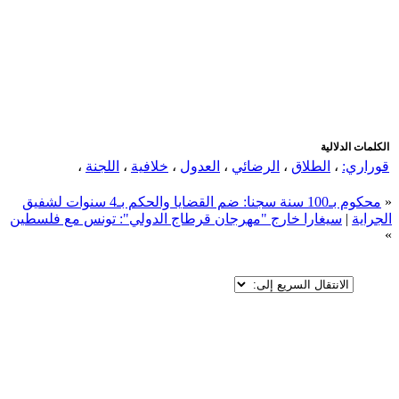
اضافة رد جديد
اضافة موضوع جديد
الكلمات الدلالية
قوراري:
،
الطلاق
،
الرضائي
،
العدول
،
خلافية
،
اللجنة
،
«
محكوم بـ100 سنة سجنا: ضم القضايا والحكم بـ4 سنوات لشفيق
الجراية
|
سيغارا خارج "مهرجان قرطاج الدولي": تونس مع فلسطين
»