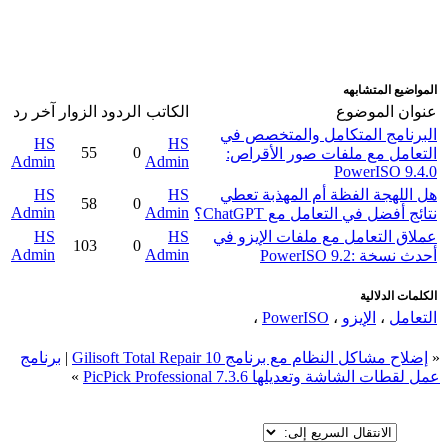
المواضيع المتشابهه
عنوان الموضوع
الكاتب
الردود
الزوار
آخر رد
البرنامج المتكامل والمتخصص في
HS
HS
55
0
التعامل مع ملفات صور الأقراص:
Admin
Admin
PowerISO 9.4.0
هل اللهجة الفظة أم المهذبة تعطي
HS
HS
58
0
Admin
Admin
نتائج أفضل في التعامل مع ChatGPT؟
عملاق التعامل مع ملفات الإيزو في
HS
HS
103
0
Admin
Admin
أحدث نسخة :PowerISO 9.2
الكلمات الدلالية
التعامل
،
الإيزو
،
PowerISO
،
«
إضلاح مشاكل النظام مع برنامج Gilisoft Total Repair 10
|
برنامج
عمل لقطات الشاشة وتعديلها PicPick Professional 7.3.6
»