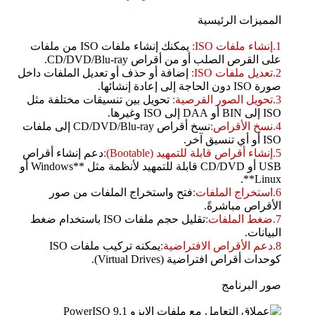
المميزات الرئيسية
1.إنشاء ملفات ISO:
يمكنك إنشاء ملفات ISO من ملفات
على القرص الصلب أو من أقراص CD/DVD/Blu-ray.
2.تعديل ملفات ISO:
إضافة أو حذف أو تعديل الملفات داخل
صورة ISO دون الحاجة إلى إعادة إنشائها.
3.تحويل الصور القرصية:
تحويل بين تنسيقات مختلفة مثل
ISO إلى BIN أو DAA إلى ISO وغيرها.
4.نسخ الأقراص:
نسخ أقراص CD/DVD/Blu-ray إلى ملفات
ISO أو أي تنسيق آخر.
5.إنشاء أقراص قابلة للتمهيد (Bootable):
دعم إنشاء أقراص
USB أو CD/DVD قابلة للتمهيد لأنظمة مثل **Windows أو
Linux**.
6.استخراج الملفات:
فتح واستخراج الملفات من صور
الأقراص مباشرةً.
7.ضغط الملفات:
تقليل حجم ملفات ISO باستخدام ضغط
البيانات.
8.دعم الأقراص الافتراضية:
يمكنه تركيب ملفات ISO
كوحدات أقراص افتراضية (Virtual Drives).
صور البرنامج