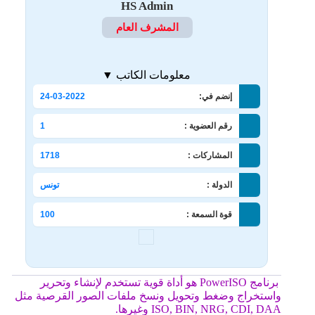
HS Admin
المشرف العام
معلومات الكاتب ▼
إنضم في:
24-03-2022
رقم العضوية :
1
المشاركات :
1718
الدولة :
تونس
قوة السمعة :
100
برنامج PowerISO هو أداة قوية تستخدم لإنشاء وتحرير
واستخراج وضغط وتحويل ونسخ ملفات الصور القرصية مثل
ISO, BIN, NRG, CDI, DAA وغيرها.