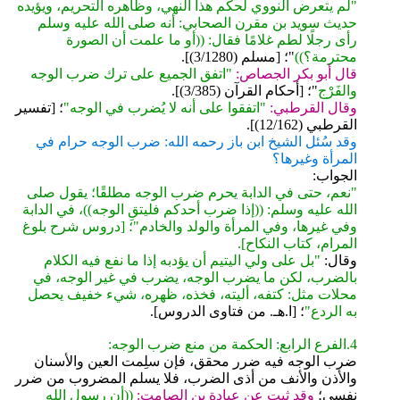
"لم يتعرض النووي لحكم هذا النهي، وظاهره التحريم، ويؤيده
حديث سويد بن مقرن الصحابي: أنه صلى الله عليه وسلم
رأى رجلًا لطم غلامًا فقال: ((أو ما علمت أن الصورة
محترمة؟))
"؛ [مسلم (3/1280)].
قال أبو بكر الجصاص:
"اتفق الجميع على ترك ضرب الوجه
والفَرْج
"؛ [أحكام القرآن (3/385)].
وقال القرطبي:
"اتفقوا على أنه لا يُضرب في الوجه"
؛ [تفسير
القرطبي (12/162)].
وقد سُئل الشيخ ابن باز رحمه الله: ضرب الوجه حرام في
المرأة وغيرها؟
الجواب:
"نعم، حتى في الدابة يحرم ضرب الوجه مطلقًا؛ يقول صلى
الله عليه وسلم: ((إذا ضرب أحدكم فليتقِ الوجه))، في الدابة
وفي غيرها، وفي المرأة والولد والخادم"؛ [دروس شرح بلوغ
المرام، كتاب النكاح].
وقال:
"بل على ولي اليتيم أن يؤدبه إذا ما نفع فيه الكلام
بالضرب، لكن ما يضرب الوجه، يضرب في غير الوجه، في
محلات مثل: كتفه، أليته، فخذه، ظهره، شيء خفيف يحصل
به الردع"
؛ [ا.هـ. من فتاوى الدروس].
4.الفرع الرابع: الحكمة من منع ضرب الوجه:
ضرب الوجه فيه ضرر محقق، فإن سلِمت العين والأسنان
والأذن والأنف من أذى الضرب، فلا يسلم المضروب من ضرر
نفسي؛
وقد ثبت عن عبادة بن الصامت:
((أن رسول الله