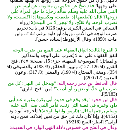
بالنهي، وأن من حقوق الزوجة على زوجها ألَّا يُهينها بصفعها
على وجهها؛
فقد صحَّ عن حكيم بن معاوية، عن أبيه، عن
النبي صلى الله عليه وسلم سأله رجل: ما حق المرأة على
زوجها؟ قال: ((تُطعمها إذا طعمت، وتكسوها إذا اكتسيت، ولا
تضرب الوجه، ولا تقبِّح، ولا تهجر إلا في البيت))
؛ [رواه
النسائي في السنن الكبرى برقم: 9126 في باب: ‌‌تحريم
ضرب الوجه في الأدب، ورواه أبو داود برقم: 2142، وابن
ماجه (1850)، وقال الأرنؤوط: إسناده حسن].
3.الفرع الثالث: اتفاق الفقهاء على المنع من ضرب الوجه
اتفق الفقهاء على أنه لا يُضرب على الوجه والمذاكير
والمقاتل؛ [الموسوعة الفقهية، جزء: 15، صفحة: ٢٤٧، فتح
القدير (4/ 126، 127)، وتبيين الحقائق (3/ 198)، والدسوقي (4/
354)، ومغني المحتاج (4/ 190)، والمغني (8/ 317)، وعون
المعبود (12/ 200)].
قال الحافظ ابن حجر رحمه الله:
"ويدخل في النهي: كل من
ضرب في حدٍّ، أو تعزير، أو تأديب"
؛ [من "فتح الباري"
(5/183)].
قال ابن حجر:
"وقد وقع في حديث أبي بكرة وغيره عند أبي
داود وغيره في قصة التي زنت، فأمر النبي صلى الله عليه
وسلم برجمها وقال: ((ارموا واتقوا الوجه))
؛ [أخرجه أبو داود
(4/152)]، وإذا كان ذلك في حق من تعين إهلاكه، فمن دونه
أولى"؛ [انظر: الفتح (5/216)].
وقال في الفتح في خصوص دلالة النهي الوارد في الحديث: