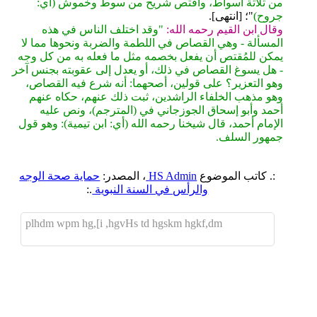
من ثلاثة أسواط، واقتص شريح من سوط وخموش (أي:
جروح)
"؛ [انتهى].
وقال ابن القيم رحمه الله:
"وقد اختلف الناس في هذه
المسألة - وهي القصاص في اللطمة والضربة ونحوها مما لا
يمكن للمُقتص أن يفعل بخصمه مثل ما فعله به من كل وجه
- هل يسوغ القصاص في ذلك، أو يعدل إلى عقوبته بجنس آخر
وهو التعزير؟ على قولين، أصحهما: أنه شرع فيه القصاص،
وهو مذهب الخلفاء الراشدين، ثبت ذلك عنهم، حكاه عنهم
أحمد وأبو إسحاق الجوزجاني في (المترجم)، ونص عليه
الإمام أحمد، قال شيخنا رحمه الله (أي: ابن تيمية): وهو قول
جمهور السلف.
:. كاتب الموضوع
HS Admin
، المصدر:
حماية صحة الوجه
والرأس في السنة النبوية
.:
plhdm wpm hg,[i ,hgvHs td hgskm hgkf,dm
اضافة رد جديد
اضافة موضوع جديد