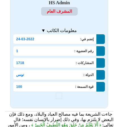
HS Admin
المشرف العام
معلومات الكاتب ▼
إنضم في:
24-03-2022
رقم العضوية :
1
المشاركات :
1718
الدولة :
تونس
قوة السمعة :
100
جاءت الشريعة بما فيه مصالح العباد والبلاد، ومع ذلك فإن
البعض لا يلتزم بها، وفي ذلك إضرار بالإنسان نفسه؛ قال
تعالى:
﴿ أَلَا يَعْلَمُ مَنْ خَلَقَ وَهُوَ اللَّطِيفُ الْخَبِيرُ ﴾
، ومن الأمور