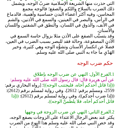
التي حذرت منها الشريعة الإسلامية ضربُ الوجه، ويشمل
ذلك الضرب بالسلاح واللكم والصفع؛ فالوجه مجمع
المحاسن، وفيه أكثر أعضاء البدن حساسية وأهمية، فالدماغ
في الرأس، والبصر في العينين، والسمع في الأذنين، والشم
في الأنف، والذوق في اللسان، والنطق في الشفتين واللسان
والأسنان.
وقد يتسبَّب الصفع على الأذن مثلا بزوال حاسة السمع في
الأذن المصفوعة، وحالة فقد للبصر بسبب الضرب في العين،
فضلًا عن انكسار الأسنان وتشوُّه الوجه وهي كثيرة، وخير
الهَدْيِ ما جاء به النبي صلى الله عليه وسلم.
حكم ضرب الوجه
1.الفرع الأول: النهي عن ضرب الوجه بإطلاق
عن أبي هريرة قال: قال رسول الله صلى الله عليه وسلم:
((إذا قاتل أحدكم أخاه، فليجتنب الوجه))
؛ [رواه البخاري برقم:
2559، ومسلم برقم: 2612]، وفي رواية لمسلم برقم (2612):
((إذا ضرب أحدكم))، وفي رواية لمسلم برقم (2612):
((إذا
قاتل أحدكم أخاه، فلا يلطمنَّ الوجه))
.
2.الفرع الثاني: النهي عن ضرب الزوجة في وجهها
يكثر عند بعض الرجال الاعتداء على الزوجات بصفع الوجه،
وقد خص النبي صلى الله عليه وسلم هذا النوع من الضرب