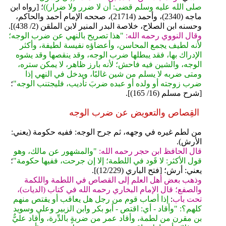
صلى الله عليه وسلم قضى: أن لا ضرر ولا ضرار))
؛ [رواه ابن
ماجه (2340)، وأحمد (21714)، صححه الإمام أحمد والحاكم،
وحسنه ابن الصلاح، خلاصة البدر المنير لابن الملقن (2/ 438)].
وقال النووي رحمه الله:
"هذا تصريح بالنهي عن ضرب الوجه؛
لأنه لطيف يجمع المحاسن، وأعضاؤه نفيسة لطيفة، وأكثر
الإدراك بها، فقد يبطلها ضرب الوجه، وقد ينقصها وقد يشوه
الوجه، والشين فيه فاحش؛ لأنه بارز ظاهر، لا يمكن ستره،
ومتى ضربه لا يسلم من شين غالبًا، ويدخل في النهي إذا
ضرب زوجته أو ولده أو عبده ضربَ تأديب، فليجتنب الوجه"
؛
[شرح مسلم (16/ 165)].
القِصاص والتعويض عن ضرب الوجه
من لطم غيره في وجهه، ثم جرح الوجه: ففيه حكومة (يعني:
الأرش).
قال الحافظ ابن حجر رحمه الله:
"والمشهور عن مالك، وهو
قول الأكثر: لا قَود في اللطمة؛ إلا إن جرحت، ففيها حكومة"
؛
يعني: أرش؛ [فتح الباري (12/229)].
وذهب بعض أهل العلم إلى القصاص في اللطمة واللكمة
والصفع؛ قال الإمام البخاري رحمه الله في كتاب (الديات)،
تحت باب
:
إذا أصاب قوم من رجل هل يعاقب أو يقتص منهم
كلهم؟: "وأقاد - أي: اقتص - أبو بكر وابن الزبير وعلي وسويد
بن مقرن من لطمة، وأقاد عمر من ضربةٍ بالدِّرة، وأقاد عليٌّ