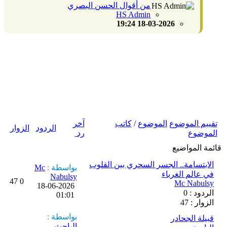
من أقوال الحسن البصري
HS Admin
18-03-2026 19:24
اضافة موضوع جديد
تقييم الموضوع
الموضوع
/
كاتب
آخر
الردود
الزوار
الموضوع
رد
قائمة المواضيع
الابتسامة.. الجسر السحري بين القلوب
بواسطة :
Mc
في عالم الغرباء
Nabulsy
47
0
Mc Nabulsy
18-06-2026
الردود : 0
01:01
الزوار : 47
بواسطة :
قبيلة الجحادر
الباحث