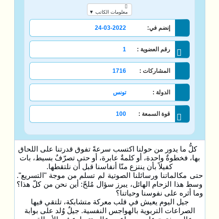
معلومات الكاتب ▼
إنضم في:
24-03-2022
رقم العضوية :
1
المشاركات :
1716
الدولة :
تونس
قوة السمعة :
100
كلُّ ما يدور من حولنا اكتسب سرعةً تفوق قدرتنا على اللحاق
بها، فخطوةٌ واحدة، أو كلمةٌ عابرة، أو حتى تصرّفٌ بسيط، بات
كفيلاً بأن ينتزع منّا أنفاسنا قبل أن نلتقطها.
حتى مكالماتنا ورسائلنا الصوتية لم تسلم من موجة "التسريع".
وسط هذا الزحام الهائل، يبرز سؤال مُلحّ: أين نحن من كلّ هذا؟
وما أثره على نفوسنا وحياتنا؟
جيل اليوم يعيش في قلب معركة متشابكة، تلتقي فيها
الصراعات التربوية بالهواجس النفسية. جيلٌ وُلد على بوابة