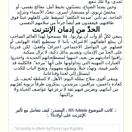
تُجدي، ولا تلك تنفع.
وحين يشتدّ الضياع، يتشبّثون بخيط أمل: معالج نفسي، أو
مختصّ تربوي، أو مستشار أسري.. تتعدّد الأسماء وتتزايد
الحاجة، ثم تأتي "صدمة التكلفة" لتسقط على كاهلهم عبئاً فوق
طاقتهم، فيفقدون هم أيضاً جزءاً من سلامهم النفسي.
الحدّ من إدمان الإنترنت
ينبغي لكلّ أمّ وأب أن يوازنوا.. فلا يسمحوا لهذا العالم الصاخب
أن يبتلع أطفالهم. الاعتراف بأننا لا نستطيع إلغاء الهواتف أو
فصلهم عن التواصل الاجتماعي اعترافٌ واقعيّ، لكن قدرتنا
على الحدّ من الإدمان، وتقديم بدائل ذكية، لا تزال ممكنة.
راقبوا أحاديثهم من بعيد، انتبهوا لمصطلحاتهم الجديدة، واحذروا
العبارات المهينة التي يتداولونها على أنها "مزحة". فالكلمة قد
تكسر قيمة، وتهدّد جيلاً، وتشوّه مفهوماً، وتفتح الباب للكذب
ليتسلل إلى لغتنا وقناعاتنا.
ويبقى أقوى سلاح نملكه اليوم: الأهل. لا كسلطة تُخيف، بل
كقادة داعمين، مراقبين، مرشدين، يبتكرون طرقاً تربوية تُقرّبهم
من أبنائهم، وتغرس فيهم ثقة لا تزعزعها عواصف الحياة ولا
براكينها.
:. كاتب الموضوع
، المصدر:
HS Admin
كيف نتعامل مع تأثير
.:
الإنترنت على أولادنا؟
;dt kjuhlg lu jHedv hgYkjvkj ugn H,gh]kh?