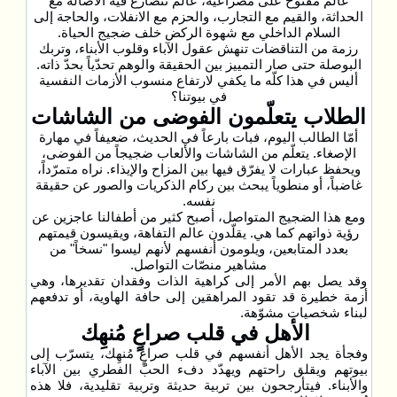
عالم مفتوح على مصراعيه، عالم تتصارع فيه الأصالة مع
الحداثة، والقيم مع التجارب، والحزم مع الانفلات، والحاجة إلى
السلام الداخلي مع شهوة الركض خلف ضجيج الحياة.
رزمة من التناقضات تنهش عقول الآباء وقلوب الأبناء، وتربك
البوصلة حتى صار التمييز بين الحقيقة والوهم تحدّياً بحدّ ذاته.
أليس في هذا كلّه ما يكفي لارتفاع منسوب الأزمات النفسية
في بيوتنا؟
الطلاب يتعلّمون الفوضى من الشاشات
أمّا الطالب اليوم، فبات بارعاً في الحديث، ضعيفاً في مهارة
الإصغاء. يتعلّم من الشاشات والألعاب ضجيجاً من الفوضى،
ويحفظ عبارات لا يفرّق فيها بين المزاح والإيذاء. نراه متمرّداً،
غاضباً، أو منطوياً يبحث بين ركام الذكريات والصور عن حقيقة
نفسه.
ومع هذا الضجيج المتواصل، أصبح كثير من أطفالنا عاجزين عن
رؤية ذواتهم كما هي. يقلّدون عالم التفاهة، ويقيسون قيمتهم
بعدد المتابعين، ويلومون أنفسهم لأنهم ليسوا "نسخاً" من
مشاهير منصّات التواصل.
وقد يصل بهم الأمر إلى كراهية الذات وفقدان تقديرها، وهي
أزمة خطيرة قد تقود المراهقين إلى حافة الهاوية، أو تدفعهم
لبناء شخصيات مشوّهة.
الأهل في قلب صراعٍ مُنهِك
وفجأة يجد الأهل أنفسهم في قلب صراعٍ مُنهِك، يتسرّب إلى
بيوتهم ويقلق راحتهم ويهدّد دفء الحبّ الفطري بين الآباء
والأبناء. فيتأرجحون بين تربية حديثة وتربية تقليدية، فلا هذه