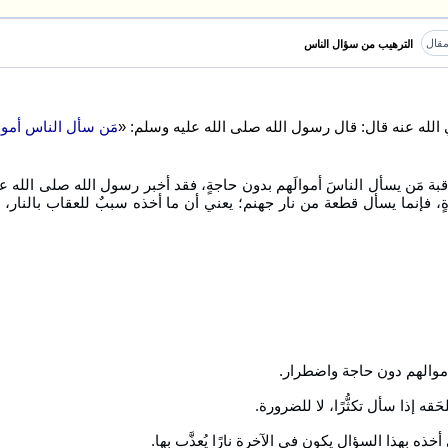
قال
الترهيب من سؤال الناس
لله عنه قال: قال رسول الله صلى الله عليه وسلم: «
مَن سأل الناس أموالهم
بة مَن يسأل الناسَ أموالَهم بدون حاجةٍ، فقد أخبر رسول الله صلى الله ع
ٍ، فإنما يسأل قطعة من نار جهنم؛ يعني أن ما أخذه سببٌ للعقاب بالنار، و
موالهم دون حاجة واضطرار.
حَقه إذا سأل تكثُّرًا، لا للضرورة.
خذه بهذا السؤال يكون في الآخرة نارًا يُعذَّب بها.