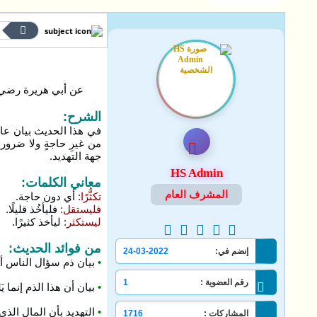
م
عن أبي هريرة رضي ا
الشرح:
في هذا الحديث بيان عاق
من غيرِ حاجةٍ ولا ضرورة
جهة التهديد.
HS Admin
معاني الكلمات:
المشرف العام
تكثُّرًا:
أي دون حاجة.
فليستقل:
فليأخُذ قليلًا.
ليستكثر:
ليأخذ كثيرًا.
من فوائد الحديث:
إنضم في:
24-03-2022
•
بيان ذم سؤال الناس أ
رقم العضوية :
1
•
بيان أن هذا الذم إنما يَل
•
التهديد بأن المال الذي أ
المشاركات :
1716