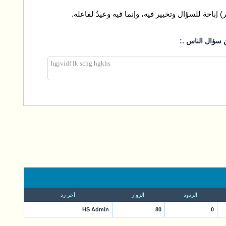
) إباحة للسؤال وتخيير فيه، وإنما فيه وعيدٌ لفاعله.
.:
ن سؤال الناس
hgjvidf lk schg hgkhs
الردود
الزوار
آخر رد
HS Admin
80
0