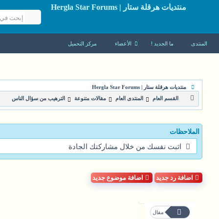
منتديات هرقلة ستار | Hergla Star Forums
المنتدى
ما الجديد !
الأعضاء
مركز التحميل
منتديات هرقلة ستار | Hergla Star Forums
القسم العام
المنتدى العام
مقالات متنوعة
الترهيب من سؤال الناس
الملاحظات
اثبت نفسك من خلال مشاركتك الجادة
اضافة رد جديد
اضافة موضوع جديد
-->
مقال