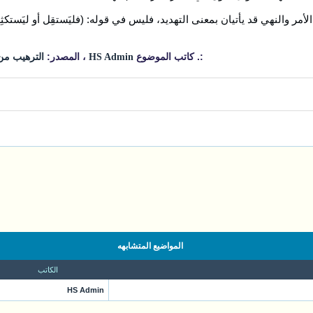
لأمر والنهي قد يأتيان بمعنى التهديد، فليس في قوله: (فليَستقِل أو ليَستكثِر
:. كاتب الموضوع
، المصدر:
HS Admin
الترهيب م
المواضيع المتشابهه
الكاتب
HS Admin