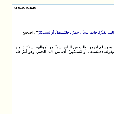
07-12-2025 16:59
»
 تكثُّرًا، فإنما يسأل جمرًا، فليَستقلَّ أو ليستكثرْ
؛ [صحيح]
.
ليه وسلم أن من طلب من الناس شيئًا من أموالهم استكثارًا منها
قوله: (فليَستقل أو ليَستكثِر)؛ أي: من ذلك الجمر، وهو أمرٌ على