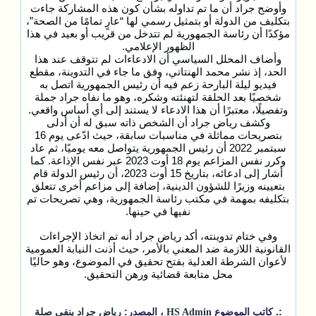
وأوضح جراد أن ما تم تداوله بشأن كون هذه المشاركة جاءت
بتكليف من الدولة أو بتمثيل رسمي لها “عارٍ تمامًا من الصحة”،
مؤكدًا أن رئاسة الجمهورية لم تتدخل من قريب أو بعيد في هذا
الظهور الإعلامي.
وأضاف المحلل السياسي أن الادعاءات لم تتوقف عند هذا
الحد، إذ نشر محمد الهنتاتي، وفق ما جاء في التدوينة، مقطع
فيديو ليلة البارحة زعم فيه أن رئيس الجمهورية اتصل به
شخصيًا بعد الحلقة لتهنئته وشكره، وهو ما نفاه جراد جملة
وتفصيلًا، معتبرًا أن هذا الادعاء لا يستند إلى أي أساس واقعي.
وكشف رياض جراد أن الشخص ذاته سبق له أن أدلى
بتصريحات مماثلة في مناسبات سابقة، حيث ادّعى يوم 16
سبتمبر 2022 أن رئيس الجمهورية يتواصل معه يوميًا، ثم عاد
وكرر نفس المزاعم يوم 18 أوت 2023 عبر نفس الإذاعة. كما
أشار إلى ادعائه، بتاريخ 15 أوت 2023، أن رئيس الدولة قام
بتعيينه وزيرًا للشؤون الدينية، إضافة إلى مزاعم أخرى تتعلق
بتكليفه بمهمة في مكتب رئاسة الجمهورية، وهي تصريحات تم
نفيها في حينها.
وفي ختام تدوينته، أكد رياض جراد أنه تم اتخاذ الإجراءات
القانونية اللازمة ضد المعني بالأمر، حيث أذنت النيابة العمومية
لأعوان الشرطة العدلية بفتح تحقيق في الموضوع، وهو حاليًا
محل متابعة قضائية ورهن التحقيق.
:. كاتب الموضوع
، المصدر:
HS Admin
رياض جراد ينفي صلة