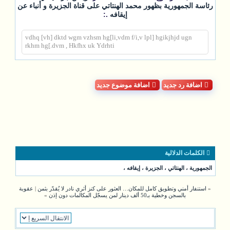
رئاسة الجمهورية بظهور محمد الهنتاتي على قناة الجزيرة و أنباء عن
.:
إيقافه
vdhq [vh] dktd wgm vzhsm hg[li,vdm f/i,v lpl] hgikjhjd ugn
rkhm hg[.dvm , Hkfhx uk Ydrhti
اضافة رد جديد
اضافة موضوع جديد
الكلمات الدلالية
الجمهورية
،
الهنتاتي
،
الجزيرة
،
إيقافه
،
«
استنفار أمني وتطويق كامل للمكان… العثور على كنز أثري نادر لا يُقدّر بثمن
|
عقوبة
بالسجن وخطية بـ50 ألف دينار لمن يسجّل المكالمات دون إذن
»